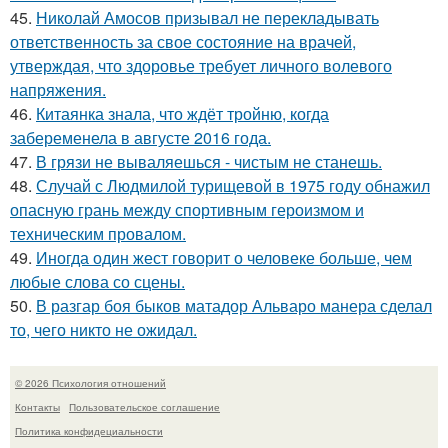
45.
Николай Амосов призывал не перекладывать
ответственность за свое состояние на врачей,
утверждая, что здоровье требует личного волевого
напряжения.
46.
Китаянка знала, что ждёт тройню, когда
забеременела в августе 2016 года.
47.
В грязи не вываляешься - чистым не станешь.
48.
Случай с Людмилой турищевой в 1975 году обнажил
опасную грань между спортивным героизмом и
техническим провалом.
49.
Иногда один жест говорит о человеке больше, чем
любые слова со сцены.
50.
В разгар боя быков матадор Альваро манера сделал
то, чего никто не ожидал.
© 2026 Психология отношений
Контакты
Пользовательское соглашение
Политика конфидециальности