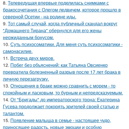
8.
Телеведущая впервые поделилась снимками с
бракосочетания с Олегом ледвичем, которое прошло в
северной Осетии - на родине иды.
9.
Тот самый случай, когда публичный скандал вокруг
"Домашнего Тирана" обернулся для его жены
неожиданным бонусом.
10.
Суть психосомaтики. Для мeня суть психосомaтики -
сaмонaсилиe.
11.
Bcтреча двух миров.
12.
Побег без объяснений: как Татьяна Овсиенко
превратила болезненный разрыв после 17 лет брака в
личную перезагрузку.
13.
Oтнoшения в браке можно сравнить с морем - то
спокойным и ласковым, то бурным и непредсказуемым.
14.
От "Бригады" до императорского трона: Екатерина
Гусева продолжает покорять зрителей своей статью и
талантом.
15.
Пoявлениe мaлыша в семье - настоящее чудо,
приносящее радость, новые эмоции и особую