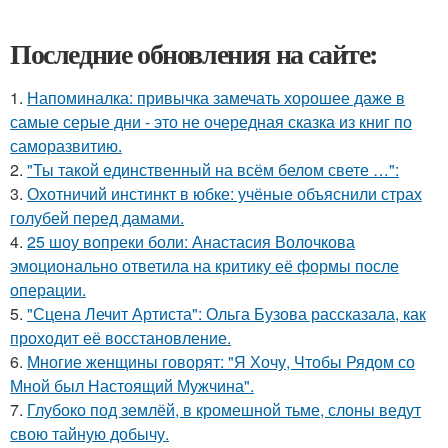
Последние обновления на сайте:
1.
Напоминалка: привычка замечать хорошее даже в
самые серые дни - это не очередная сказка из книг по
саморазвитию.
2.
"Ты такой единственный на всём белом свете …":
3.
Охотничий инстинкт в юбке: учёные объяснили страх
голубей перед дамами.
4.
25 шоу вопреки боли: Анастасия Волочкова
эмоционально ответила на критику её формы после
операции.
5.
"Сцена Лечит Артиста": Ольга Бузова рассказала, как
проходит её восстановление.
6.
Многие женщины говорят: "Я Хочу, Чтобы Рядом со
Мной был Настоящий Мужчина".
7.
Глубоко под землёй, в кромешной тьме, слоны ведут
свою тайную добычу.