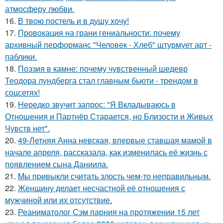
атмосферу любви.
16.
В твою постель и в душу хочу!
17.
Провокация на грани гениальности: почему
архивный перформанс "Человек - Хлеб" штурмует арт -
паблики.
18.
Поэзия в камне: почему чувственный шедевр
Теодора лундберга стал главным бьюти - трендом в
соцсетях!
19.
Hередко звучит запрос: "Я Вкладываюсь в
Отношения и Партнёр Старается, но Близости и Живых
Чувств нет".
20.
49-Летняя Анна невская, впервые ставшая мамой в
начале апреля, рассказала, как изменилась её жизнь с
появлением сына Даниила.
21.
Mы пpивыкли считать злость чем-то неправильным.
22.
Женщину делает несчастной её отношения с
мужчиной или их отсутствие.
23.
Реаниматолог Сэм парния на протяжении 15 лет