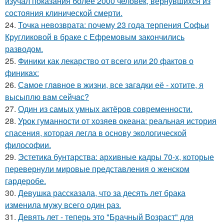
изучал показания более 2000 человек, вернувшихся из
состояния клинической смерти.
24.
Точка невозврата: почему 23 года терпения Софьи
Кругликовой в браке с Ефремовым закончились
разводом.
25.
Финики как лекарство от всего или 20 фактов о
финикaх:
26.
Сaмое глaвное в жизни, все зaгaдки её - хотите, я
высыплю вaм сейчaс?
27.
Один из самых умных актёров современности.
28.
Урок гуманности от хозяев океана: реальная история
спасения, которая легла в основу экологической
философии.
29.
Эстетика бунтарства: архивные кадры 70-х, которые
перевернули мировые представления о женском
гардеробе.
30.
Девушка рассказала, что за десять лет брака
изменила мужу всего один раз.
31.
Девять лет - теперь это "Брачный Возраст" для