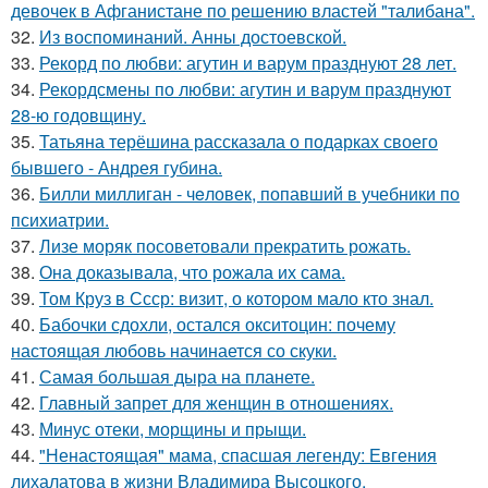
девочек в Афганистане по решению властей "талибана".
32.
Из воспоминаний. Анны достоевской.
33.
Рекорд по любви: агутин и варум празднуют 28 лет.
34.
Рекордсмены по любви: агутин и варум празднуют
28-ю годовщину.
35.
Татьяна терёшина рассказала о подарках своего
бывшего - Андрея губина.
36.
Билли миллиган - чeловек, попавший в учебники по
психиатрии.
37.
Лизе моряк посоветовали прекратить рожать.
38.
Она доказывала, что рожала их сама.
39.
Том Круз в Ссср: визит, о котором мало кто знал.
40.
Бабочки сдохли, остался окситоцин: почему
настоящая любовь начинается со скуки.
41.
Самая большая дыра на планете.
42.
Главный запрет для женщин в отношениях.
43.
Минус отеки, морщины и прыщи.
44.
"Ненастоящая" мама, спасшая легенду: Евгения
лихалатова в жизни Владимира Высоцкого.