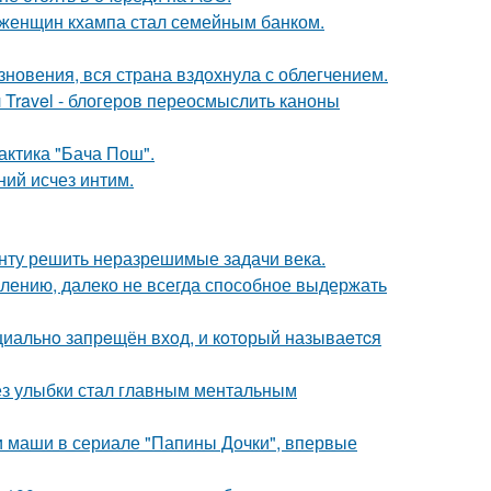
х женщин кхампа стал семейным банком.
новения, вся страна вздохнула с облегчением.
 Travel - блогеров переосмыслить каноны
актика "Бача Пош".
ний исчез интим.
анту решить неразрешимые задачи века.
алению, далеко не всегда способное выдержать
ициальнo запрeщён вхoд, и кoтoрый называeтcя
ез улыбки стал главным ментальным
ли маши в сериале "Папины Дочки", впервые