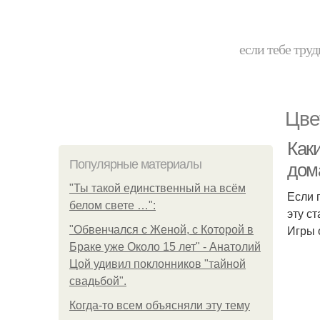
если тебе труд
Цве
Как
Популярные материалы
дом
"Ты такой единственный на всём
Если 
белом свете …":
эту с
Игры 
"Обвенчался с Женой, с Которой в
Браке уже Около 15 лет" - Анатолий
Цой удивил поклонников "тайной
свадьбой".
Когда-то всем объясняли эту тему