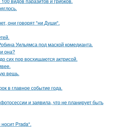
 100 видов паразитов и грибков.
ряглось.
ет, они говорят "ни Души".
тей.
 Робина Уильямса под маской комедианта.
ли она?
о сих пор восхищаются актрисой.
ивее.
ую вещь.
рок в главное событие года.
фотосессии и заявила, что не планирует быть
носит Prada".