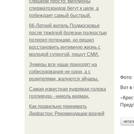
слишком просто: миллионы
сперматозоидов бегут к цели, а
побеждает самый быстрый.
66-Летний житель Подмосковья
после тяжёлой болезни полностью
потерял потенцию, но решил
восстановить интимную жизнь с
молодой супругой, пишут СМИ.
Зумеры все чаще приходят на
собеседования не одни, а с
Фото: 
родителями, жалуются эйчары.
Вот в
Самая известная кудрявая голова
голливуда - николь кидман.
«Крес
Предл
Как правильно принимать
Дюфастон: Рекомендации врачей
читат