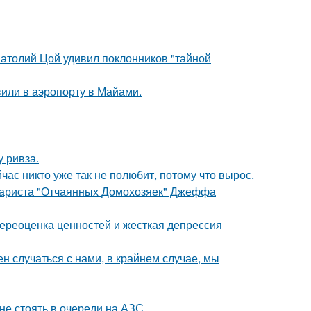
Анатолий Цой удивил поклонников "тайной
вили в аэропорту в Майами.
у ривза.
час никто уже так не полюбит, потому что вырос.
енариста "Отчаянных Домохозяек" Джеффа
ереоценка ценностей и жесткая депрессия
н случаться с нами, в крайнем случае, мы
не стоять в очереди на АЗС.