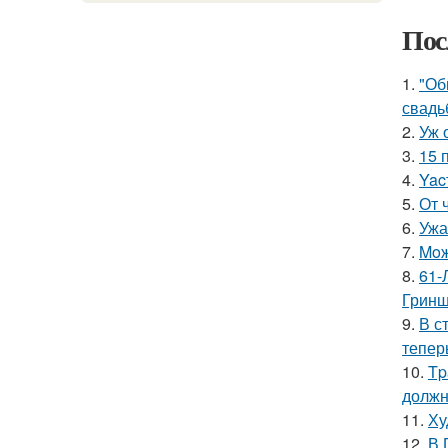
Пос
1.
"Об
свадь
2.
Уж 
3.
15 
4.
Yac
5.
От 
6.
Ужа
7.
Moж
8.
61-
Гринш
9.
В с
тепер
10.
Tp
должн
11.
Ху
12.
В 