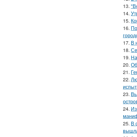
13.
"В
14.
Ут
15.
Ко
16.
По
город
17.
В 
18.
Се
19.
На
20.
Об
21.
Ге
22.
Лю
испыт
23.
Вы
оcтрo
24.
Из
маниф
25.
В 
вышла