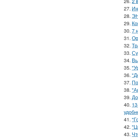
26.
2 
27.
Ин
28.
ЭН
29.
Ко
30.
7 
31.
Ор
32.
Тр
33.
Су
34.
Вы
35.
"У
36.
"Д
37.
По
38.
"А
39.
Дo
40.
13
удобн
41.
"Г
42.
"Ц
43.
Чт