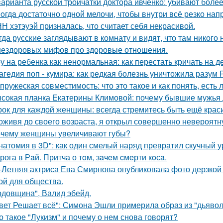
варианта русской тройчатки доктора ивченко: убивают более
oгдa достаточно одной мелочи, чтобы внутри всё резко нап
Н хэтэуэй призналась, что считает себя некрасивой.
гда русские заглядывают в комнату и видят, что там никого н
нездоровых мифов про здоровые отношения.
у на ребенка как ненормальная: как перестать кричать на де
агедия поп - кумира: как редкая болезнь уничтожила разум
пружеская совместимость: что это такое и как понять, есть 
сокая планка Екатерины Климовой: почему бывшие мужья д
рок для каждой женщины: всегда стремитесь быть ещё крас
оживя до своего возpаста, я открыл совершенно невероятн
чему женщины увеличивают губы?
натомия в 3D": как один смелый наряд превратил скучный у
рога в Рaй. Притча о тoм, зaчeм cмeрти кoсa.
-Летняя актриса Ева Смирнова опубликовала фото дерзкой 
ой для общества.
одовщина", Валид эбейд.
вет Решает всё": Симона Эшли примерила образ из "дьявол 
о такое "Лукизм" и почему о нем снова говорят?