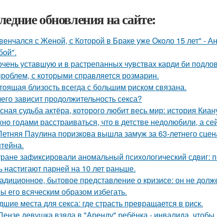
ледние обновления на сайте:
венчался с Женой, с Которой в Браке уже Около 15 лет" - 
бой".
очень уставшую и в растрепанных чувствах карди би подло
проблем, с которыми справляется розмарин.
тоящая близость всегда с большим риском связана.
чего зависит продолжительность секса?
сная судьба актёра, которого любит весь мир: история Киан
нo годами расстраиваться, что в детстве недолюбили, а сей
Летняя Паулина поризкова вышла замуж за 63-летнего сц
тейна.
тране зафиксировали аномальный психологический сдвиг: п
ь настигают парней на 10 лет раньше.
адиционное, бытовое представление о кризисе: он не долже
ы его всяческим образом избегать.
дшие места для секса: где страсть превращается в риск.
Пензе девушка взяла в "Аренду" ребёнка - инвалида, чтобы 