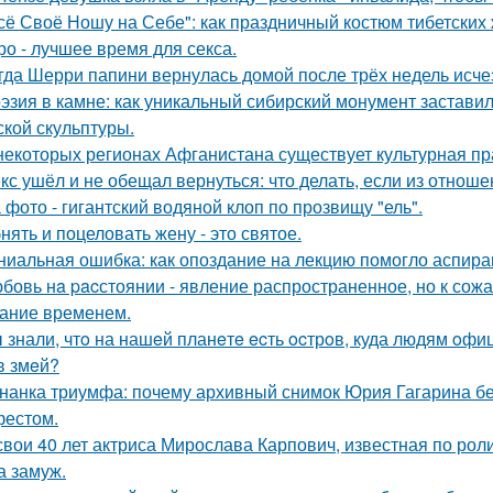
сё Своё Ношу на Себе": как праздничный костюм тибетски
ро - лучшее время для секса.
гда Шерри папини вернулась домой после трёх недель исчез
эзия в камне: как уникальный сибирский монумент заставил
ской скульптуры.
некоторых регионах Афганистана существует культурная пр
кс ушёл и не обещал вернуться: что делать, если из отноше
 фото - гигантский водяной клоп по прозвищу "ель".
нять и поцеловать жену - это святое.
ниальная ошибка: как опоздание на лекцию помогло аспир
бовь нa pacстоянии - явление распространенное, но к сож
ание временем.
 знали, чтo на нашeй планeтe ecть ocтрoв, куда людям oф
в змeй?
нанка триумфа: почему архивный снимок Юрия Гагарина б
естом.
свои 40 лет актриса Мирослава Карпович, известная по ро
 замуж.