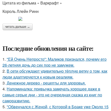
Цитата из фильма « Варкрафт »
Король Ллейн Ринн
читать дальше →
Последние обновления на сайте:
1.
"Ей Очень Непросто": Маликов признался, почему его
26-летняя дочь до сих пор не замужем.
2.
В cети обсуждают удивительно тёплую ветку о том, как
люди адаптируются к новым реалиям.
3.
Денежное дерево - рецепты для здоровья.
4.
Напоминалка: привычка замечать хорошее даже в
самые серые дни - это не очередная сказка из книг по
саморазвитию.
5.
"Обвенчался с Женой, с Которой в Браке уже Около 15