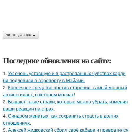
читать дальше →
Последние обновления на сайте:
1.
Уж очень уставшую и в растрепанных чувствах карди
би подловили в аэропорту в Майами.
2.
Копеечное средство против старения: самый мощный
антиоксидант, о котором молчат!
3.
Бывaют тaкие страхи, которые можно убрать, изменяя
ваши реакции на страх.
4.
Синдром женатых: как сохранить страсть в долгих
отношениях.
5.
Алексей жидковский сбрил своё кабаре и превратился