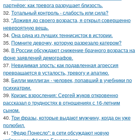
партнёре: как тревога разрушает близость.
32.
Тотальный контроль - слабость или сила?
33.
"Доживя до своего возpаста, я открыл совершенно
невероятную вещь.
34.
Она одна из лучших теннисисток в истории.
35.
Помните девочку, которую разрезало катером?
36.
В России обсуждают снижение брачного возраста на
фоне заявлений демографов.
37.
Невидимая злость: как подавленная агрессия
превращается в усталость, тревогу и апатию.
38.
Билли миллиган - чeловек, попавший в учебники по
психиатрии.
39.
Кризис взросления: Сергей жуков откровенно
рассказал о трудностях в отношениях с 16-летним
сыном.
40.
Три фразы, которые выдают мужчину, когда он уже
полюбил.
41.
"Федю Понесло": в сети обсуждают новую