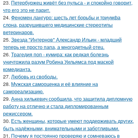
23.
Петербуржец живёт без пульса - и спокойно говорит,
что его это не парит.
24.
Феномен лангуро: шесть лет борьбы и триумфа
слона, разрушившего медицинские стереотипы
ветеринаров.
25.
Звезда "Интернов" Александр Ильин - младший
теперь не просто папа, а многодетный отец.
26.
Трагедия поп - кумира: как редкая болезнь
уничтожила разум Робина Уильямса под маской
комедианта.
27.
Любовь из свободы.
28.
Мужская самооценка и её влияние на
самореализацию.
29.
Анна хилькевич сообщила, что защитила дипломную
работу на отлично и стала дипломированным
режиссером.
30.
Есть женщины, которые умеют поддерживать других,
быть надёжными, внимательными и заботливыми.
31.
Почему я постоянно проверяю и сомневаюсь в