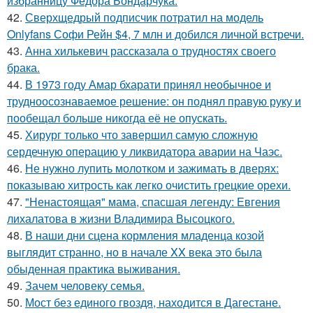
избранницу Фёдора Бондарчука.
42.
Сверхщедрый подписчик потратил на модель
Onlyfans Софи Рейн $4, 7 млн и добился личной встречи.
43.
Анна хилькевич рассказала о трудностях своего
брака.
44.
В 1973 году Амар бхарати принял необычное и
трудноосознаваемое решение: он поднял правую руку и
пообещал больше никогда её не опускать.
45.
Хирург только что завершил самую сложную
сердечную операцию у ликвидатора аварии на Чаэс.
46.
Не нужно лупить молотком и зажимать в дверях:
показываю хитрость как легко очистить грецкие орехи.
47.
"Ненастоящая" мама, спасшая легенду: Евгения
лихалатова в жизни Владимира Высоцкого.
48.
В наши дни сцена кормления младенца козой
выглядит странно, но в начале XX века это была
обыденная практика выживания.
49.
Зачем человеку семья.
50.
Мост без единого гвоздя, находится в Дагестане.