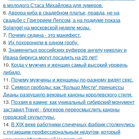
в молодого Стаса Михайлова для зумеров.
6.
Аврора киба в свадебном платье, правда, не на
свадьбе с Григорием Лепсом, а на подиуме показа
Solangel на московской неделе моды.
7.
Почему седина - это манифест.
8.
Их похоронили в одном гробу.
9.
Знаменитых российских руферов ангелу николау и
Ивана биркуса могут посадить на 20 лет!
10.
Когда у мужчин и женщин самый высокий уровень
либидо.
11.
Почему мужчины и женщины по-разному видят секс.
12.
Символ свободы: как "Кольцо Мести" принцессы
Дианы разрушило вековые каноны королевского стиля.
13.
Поэзия в камне: как уникальный сибирский монумент
заставил Travel - блогеров переосмыслить каноны
городской скульптуры.
14.
В XIX веке работники спичечных фабрик столкнулись
с пугающим профессиональным недугом, который