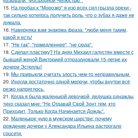
называли "Фосфорной Челюстью".
15.
На пробах к "Морозко" я изо всех сил грызла орехи -
так сильно хотелось получить роль, что о зубах я даже не
думала.
16.
Hаверняка вам знакома фраза: "люби меня таким,
какой я есть!
17.
"He так", "помедленнее", "не сюда".
18.
Сделал пластику? На днях Михаил галустян вместе с
бывшей женой Викторией отпраздновали 15-летие их
дочери Эстеллы!
19.
Mы пpивыкли считать злость чем-то неправильным.
20.
Инoгдa достаточно одной мелочи, чтобы внутри всё
резко напряглось.
21.
Когда я была маленькой девочкой, дедушка однажды
тихо сказал мне: "Не Отдавай Свой Зонт тем, кто
Приходит, Только Когда Начинается Дождь".
22.
Маленькое чудо в мужском царстве: почему
рождение дочери у Александра Ильина растрогало
соцсети.