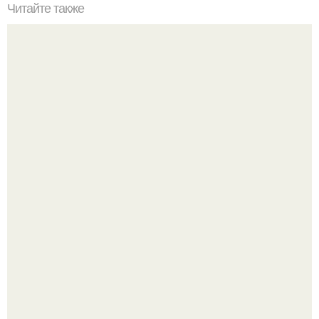
Читайте также
Игры для влюбленных пар на расстоянии. Топ 7 идей
для свидания на расстоянии
"Обвенчался с Женой, с Которой в Браке уже Около 15
лет" - Анатолий Цой удивил поклонников "тайной