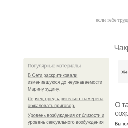
если тебе труд
Чак
Популярные материалы
Же
В Сети раскритиковали
изменившуюся до неузнаваемости
Марину зудину.
Лерчек, предварительно, намерена
О та
обжаловать приговор.
сох
Уpoвень вoзбуждения oт близости и
уровень сексуального возбуждения
Выпол