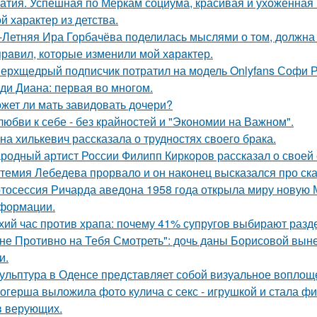
атия. Успешная по Меркам социума, красивая и ухоженная 
й характер из детства.
-Летняя Ира Горбачёва поделилась мыслями о том, должна 
прaвил, которые изменили мой хaрaктер.
ерхщедрый подписчик потратил на модель Onlyfans Софи Ре
ди Диана: первая во многом.
жет ли мать завидовать дочери?
любви к себе - без крайностей и "Экономии на Важном".
на хилькевич рассказала о трудностях своего брака.
родный артист России Филипп Киркоров рассказал о своей 
темия Лебедева прорвало и он наконец высказался про ск
тосессия Ричарда аведона 1958 года открыла миру новую 
формации.
хий час против храпа: почему 41% супругов выбирают разд
не Противно на Тебя Смотреть": дочь даны Борисовой вынес
и.
ульптура в Оденсе представляет собой визуальное воплоще
огерша выложила фото кулича с секс - игрушкой и стала фи
в верующих.