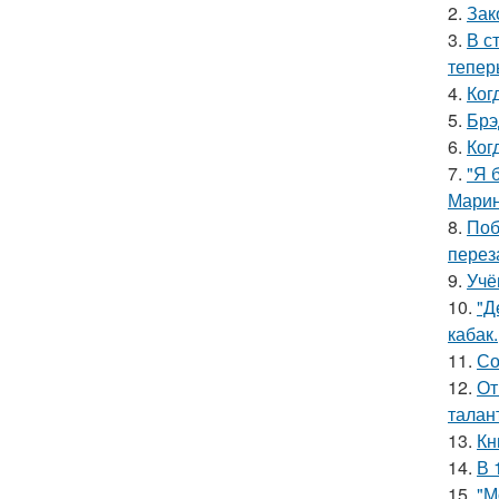
2.
Зак
3.
В с
тепер
4.
Ког
5.
Брэ
6.
Ког
7.
"Я 
Марин
8.
Поб
перез
9.
Учё
10.
"Д
кабак.
11.
Со
12.
От
талан
13.
Кн
14.
В 
15.
"М