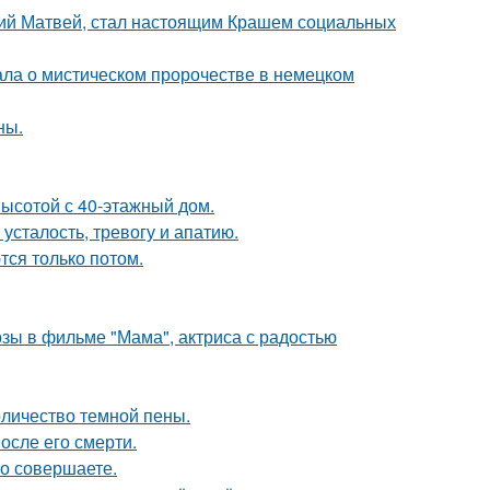
ний Матвей, стал настоящим Крашем социальных
ала о мистическом пророчестве в немецком
ны.
ысотой с 40-этажный дом.
усталость, тревогу и апатию.
тся только потом.
зы в фильме "Мама", актриса с радостью
оличество темной пены.
осле его смерти.
но совершаете.