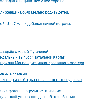
молодая женщина, всё у неё хорошо.
ли женщина обязательно родить детей.
йн $4, 7 млн и добился личной встречи.
свадьбе с Аллой Пугачевой.
андальный выпуск "Натальной Карты".
Мэрилин Монро - дисциплинированного мастера
ельные спальни.
ла сор из избы, рассказав о жестоких упреках
ние фразы "Погрузиться в Чтение".
гуранткой уголовного дела об оскорблении