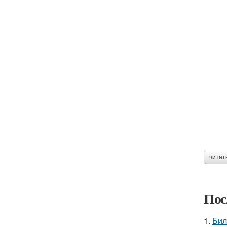
читат
Пос
1.
Бил