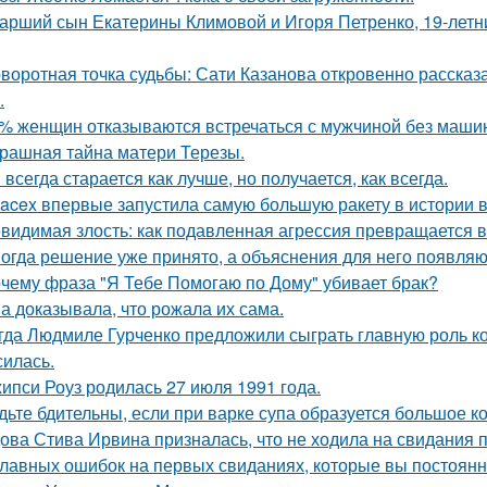
арший сын Екатерины Климовой и Игоря Петренко, 19-лет
воротная точка судьбы: Сати Казанова откровенно рассказ
.
% женщин отказываются встречаться с мужчиной без маши
рашная тайна матери Терезы.
 всегда старается как лучше, но получается, как всегда.
acex впервые запустила самую большую ракету в истории в
видимая злость: как подавленная агрессия превращается в 
огда решение уже принято, а объяснения для него появляю
чему фраза "Я Тебе Помогаю по Дому" убивает брак?
а доказывала, что рожала их сама.
гда Людмиле Гурченко предложили сыграть главную роль ко
силась.
ипси Роуз родилась 27 июля 1991 года.
дьте бдительны, если при варке супа образуется большое к
ова Стива Ирвина призналась, что не ходила на свидания п
главных ошибок на первых свиданиях, которые вы постоян