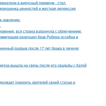
евратили в вирусный премиум - стол.
ереоценка ценностей и жесткая депрессия
к давление.
.
овения, вся страна вздохнула с облегчением.
 эмиграции разрушил брак Робера оссейна и
зненный разрыв после 17 лет брака в личную
геза вышла на связь после его свадьбы с Катей
должает покорять зрителей своей статью и