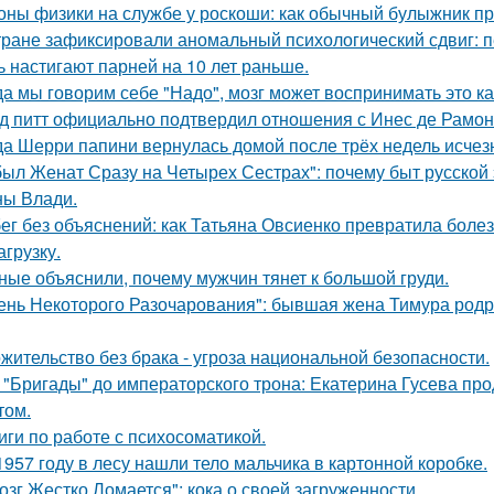
оны физики на службе у роскоши: как обычный булыжник пр
тране зафиксировали аномальный психологический сдвиг: п
ь настигают парней на 10 лет раньше.
да мы говорим себе "Надо", мозг может воспринимать это ка
д питт официально подтвердил отношения с Инес де Рамон
да Шерри папини вернулась домой после трёх недель исчезн
был Женат Сразу на Четырех Сестрах": почему быт русской
ы Влади.
ег без объяснений: как Татьяна Овсиенко превратила боле
агрузку.
ные объяснили, почему мужчин тянет к большой груди.
ень Некоторого Разочарования": бывшая жена Тимура родри
жительство без брака - угроза национальной безопасности.
 "Бригады" до императорского трона: Екатерина Гусева про
том.
иги по работе с психосоматикой.
1957 году в лесу нашли тело мальчика в картонной коробке.
озг Жестко Ломается": кока о своей загруженности.