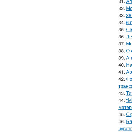
31.
Ап
32.
Мо
33.
38
34.
6 
35.
Св
36.
Ле
37.
Мо
38.
О 
39.
Ан
40.
На
41.
Ар
42.
Фо
транс
43.
Ти
44.
"М
матер
45.
Ск
46.
Бл
чувст