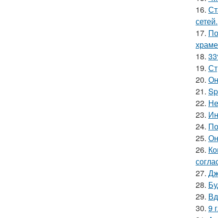
16.
Ст
сетей.
17.
По
храме
18.
33
19.
Ст
20.
Он
21.
Sp
22.
Не
23.
Ин
24.
По
25.
Он
26.
Ко
согла
27.
Дж
28.
Бу
29.
Вд
30.
9 