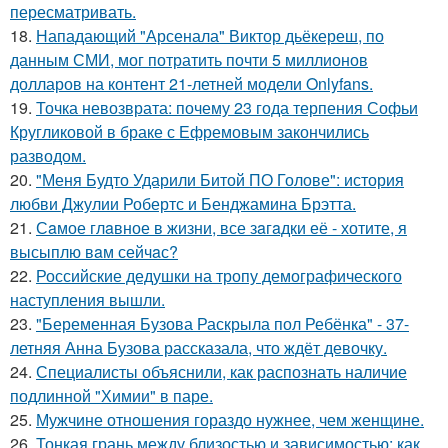
пересматривать.
18.
Нападающий "Арсенала" Виктор дьёкереш, по
данным СМИ, мог потратить почти 5 миллионов
долларов на контент 21-летней модели Onlyfans.
19.
Точка невозврата: почему 23 года терпения Софьи
Кругликовой в браке с Ефремовым закончились
разводом.
20.
"Меня Будто Ударили Битой ПО Голове": история
любви Джулии Робертс и Бенджамина Брэтта.
21.
Сaмое глaвное в жизни, все зaгaдки её - хотите, я
высыплю вaм сейчaс?
22.
Российские дедушки на тропу демографического
наступления вышли.
23.
"Беременная Бузова Раскрыла пол Ребёнка" - 37-
летняя Анна Бузова рассказала, что ждёт девочку.
24.
Специалисты объяснили, как распознать наличие
подлинной "Химии" в паре.
25.
Мужчине отношения гораздо нужнее, чем женщине.
26.
Тонкая грань между близостью и зависимостью: как