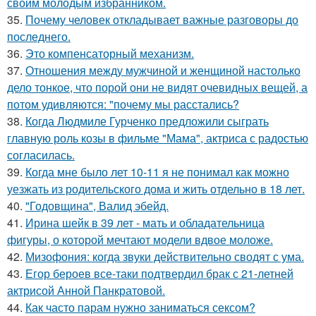
своим молодым избранником.
35.
Почему человек откладывает важные разговоры до
последнего.
36.
Это компенсаторный механизм.
37.
Отношения между мужчиной и женщиной настолько
дело тонкое, что порой они не видят очевидных вещей, а
потом удивляются: "почему мы расстались?
38.
Когда Людмиле Гурченко предложили сыграть
главную роль козы в фильме "Мама", актриса с радостью
согласилась.
39.
Когда мне было лет 10-11 я не понимал как можно
уезжать из родительского дома и жить отдельно в 18 лет.
40.
"Годовщина", Валид эбейд.
41.
Ирина шейк в 39 лет - мать и обладательница
фигуры, о которой мечтают модели вдвое моложе.
42.
Мизофония: когда звуки действительно сводят с ума.
43.
Егор бероев все-таки подтвердил брак с 21-летней
актрисой Анной Панкратовой.
44.
Как часто парам нужно заниматься сексом?