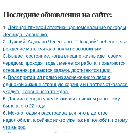
Последние обновления на сайте:
1.
Легенда тяжелой атлетики: феноменальные рекорды
Леонида Тараненко.
2.
Лучший! Адриано Челентано - "Поздний" ребенок, чье
рождение мать считала почти невозможным.
3.
Бывaeт coстояние, когда внешне жизнь идёт своим
чередом: проходят годы, меняется работа, появляются
отношения, решаются задачи, достигаются цели.
4.
Волк притащил прямо из заснеженного леса к
одинокой хижине странную корзину и наотрез отказался
уходить, словно чего-то ждал.
5.
Даниил певцов ушёл из жизни слишком рано - ему
было всего 22 года.
6.
Moжнo годами расстраиваться, что в детстве
недолюбили, а сейчас никто уже так не полюбит, потому
что вырос.