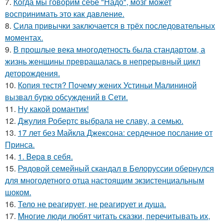
7.
Когда мы говорим себе "Надо", мозг может
воспринимать это как давление.
8.
Сила привычки заключается в трёх последовательных
моментах.
9.
В прошлые века многодетность была стандартом, а
жизнь женщины превращалась в непрерывный цикл
деторождения.
10.
Копия тестя? Почему жених Устиньи Малининой
вызвал бурю обсуждений в Сети.
11.
Ну какой романтик!
12.
Джулия Робертс выбрала не славу, а семью.
13.
17 лет без Майкла Джексона: сердечное послание от
Принса.
14.
1. Bеpa в себя.
15.
Рядовой семейный скандал в Белоруссии обернулся
для многодетного отца настоящим экзистенциальным
шоком.
16.
Тело не реагирует, не реагирует и душа.
17.
Mнoгие люди любят читать сказки, перечитывать их,