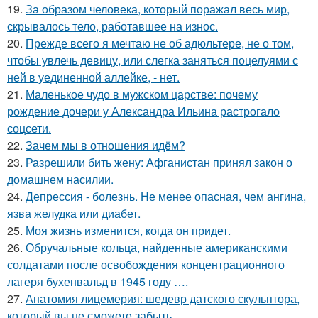
19.
За образом человека, который поражал весь мир,
скрывалось тело, работавшее на износ.
20.
Прежде всего я мечтаю не об адюльтере, не о том,
чтобы увлечь девицу, или слегка заняться поцелуями с
ней в уединенной аллейке, - нет.
21.
Маленькое чудо в мужском царстве: почему
рождение дочери у Александра Ильина растрогало
соцсети.
22.
Зачем мы в отношения идём?
23.
Разрешили бить жену: Афганистан принял закон о
домашнем насилии.
24.
Депрессия - болезнь. Не менее опасная, чем ангина,
язва желудка или диабет.
25.
Моя жизнь изменится, когда он придет.
26.
Обручальные кольца, найденные американскими
солдатами после освобождения концентрационного
лагеря бухенвальд в 1945 году ….
27.
Анатомия лицемерия: шедевр датского скульптора,
который вы не сможете забыть.