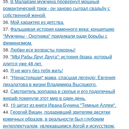
35.
В Малайзии мужчина провернул мощный
романтический трюк - он заново сыграл свадьбу с
собственной женой.
36.
Мой характер из детства.
37.
Фальшивая история каменного века: концепцию
"Мужчины - Охотника" придумали ради борьбы с
феминизмом.
38.
Любви все возрасты покорны!
39.
"МЫ Рабы Друг Друга": история брака, который
длится уже 48 лет.
40.
Я не могу без тебя жить!
41.
"Ненастоящая" мама, спасшая легенду: Евгения
лихалатова в жизни Владимира Высоцкого.
42.
Смотритель зоопарка в скопье и его подопечный
жираф покинули этот мир в один день.
43.
10 цитат из книги Ивана Бунина "Темные Аллеи".
44.
Георгий Вицин, подаривший зрителям десятки
комичных образов, в реальности был глубоким
интеллектуалом, увлекавшимся йогой и искусством.