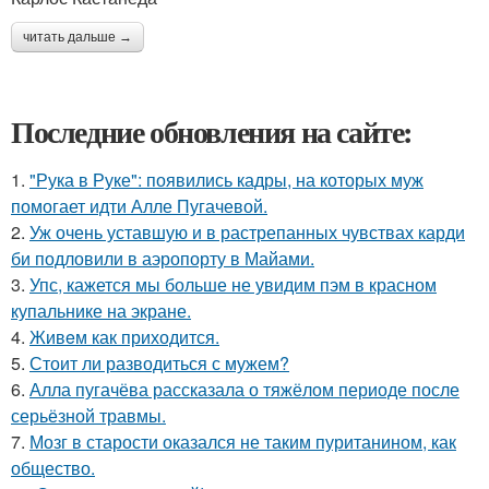
читать дальше →
Последние обновления на сайте:
1.
"Рука в Руке": появились кадры, на которых муж
помогает идти Алле Пугачевой.
2.
Уж очень уставшую и в растрепанных чувствах карди
би подловили в аэропорту в Майами.
3.
Упс, кажется мы больше не увидим пэм в красном
купальнике на экране.
4.
Живeм как приходится.
5.
Стоит ли разводиться с мужем?
6.
Алла пугачёва рассказала о тяжёлом периоде после
серьёзной травмы.
7.
Мозг в старости оказался не таким пуританином, как
общество.