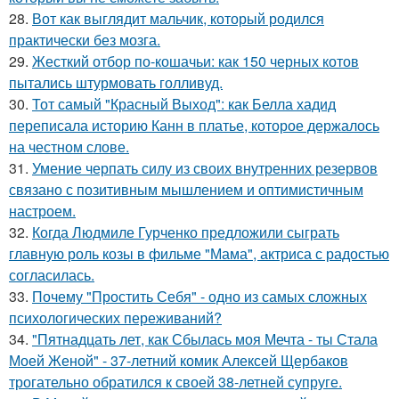
28.
Вот как выглядит мальчик, который родился
практически без мозга.
29.
Жесткий отбор по-кошачьи: как 150 черных котов
пытались штурмовать голливуд.
30.
Тот самый "Красный Выход": как Белла хадид
переписала историю Канн в платье, которое держалось
на честном слове.
31.
Умение черпать силу из своих внутренних резервов
связано с позитивным мышлением и оптимистичным
настроем.
32.
Когда Людмиле Гурченко предложили сыграть
главную роль козы в фильме "Мама", актриса с радостью
согласилась.
33.
Почему "Простить Себя" - одно из самых сложных
психологических переживаний?
34.
"Пятнадцать лет, как Сбылась моя Мечта - ты Стала
Моей Женой" - 37-летний комик Алексей Щербаков
трогательно обратился к своей 38-летней супруге.