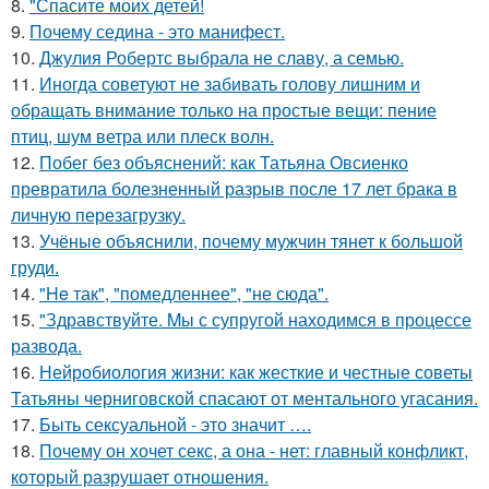
8.
"Спасите моих детей!
9.
Почему седина - это манифест.
10.
Джулия Робертс выбрала не славу, а семью.
11.
Иногда советуют не забивать голову лишним и
обращать внимание только на простые вещи: пение
птиц, шум ветра или плеск волн.
12.
Побег без объяснений: как Татьяна Овсиенко
превратила болезненный разрыв после 17 лет брака в
личную перезагрузку.
13.
Учёные объяснили, почему мужчин тянет к большой
груди.
14.
"He так", "помедленнее", "не сюда".
15.
"Здравствуйте. Mы с супругой находимся в процессе
развода.
16.
Нейробиология жизни: как жесткие и честные советы
Татьяны черниговской спасают от ментального угасания.
17.
Быть сексуальной - это значит ….
18.
Почему он хочет секс, а она - нет: главный конфликт,
который разрушает отношения.