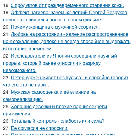
18.
5 продуктов от преждевременного старения кожи.
19.
Эффект нагиева: зачем 52-летний Сергей Безруков
полностью лишился волос в новом фильме.
20.
Почему женщина с мужчиной ссорится.
21.
Любовь нa pacстоянии - явление распространенное,
но к сожалению, далеко не всегда способное выдержать
испытание временем.
22.
Исследователи из Японии совершили научный
прорыв, который ранее относили к разряду
невозможного.
23.
Петербуржец живёт без пульса - и спокойно говорит,
что его это не парит.
24.
Мужская самооценка и её влияние на
самореализацию.
25.
Хорошие девочки и плохие парни: секреты
притяжения.
26.
Тотальный контроль - слабость или сила?
27.
Её согласия не спросили.