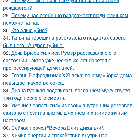
28.
Почему самые сильные чувства часто из боли
рождаются?
29.
Почему нас особенно раздражают люди, слишком
похожие на нас.
30.
Кто алию убил?
31.
Татьяна терёшина рассказала о подарках своего
бывшего - Андрея губина.
32.
Дочь Брюса Уиллиса Румер рассказала о его
состоянии - актер уже несколько лет борется с
прогрессирующей деменцией.
33.
Главный афродизиак XXI века: почему уборка дома
повышает качество секса.
34.
Диана гурцкая поделилась посланием мужу спустя
три года после его смерти.
35.
Умение черпать силу из своих внутренних резервов
связано с позитивным мышлением и оптимистичным
настроем.
36.
Сейчас прочел "Вечера Близ Диканьки".
37.
Химия энергии и спокойствия внутри нас.