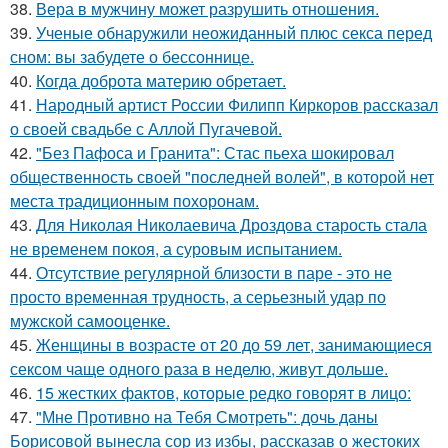
38.
Вера в мужчину может разрушить отношения.
39.
Ученые обнаружили неожиданный плюс секса перед
сном: вы забудете о бессоннице.
40.
Когда доброта материю обретает.
41.
Народный артист России Филипп Киркоров рассказал
о своей свадьбе с Аллой Пугачевой.
42.
"Без Пафоса и Гранита": Стас пьеха шокировал
общественность своей "последней волей", в которой нет
места традиционным похоронам.
43.
Для Николая Николаевича Дроздова старость стала
не временем покоя, а суровым испытанием.
44.
Отсутствие регулярной близости в паре - это не
просто временная трудность, а серьезный удар по
мужской самооценке.
45.
Женщины в возрасте от 20 до 59 лет, занимающиеся
сексом чаще одного раза в неделю, живут дольше.
46.
15 жестких фактов, которые редко говорят в лицо:
47.
"Мне Противно на Тебя Смотреть": дочь даны
Борисовой вынесла сор из избы, рассказав о жестоких