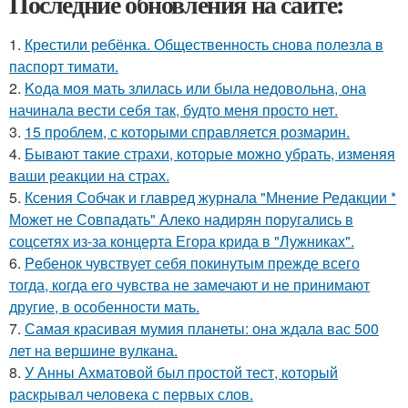
Последние обновления на сайте:
1.
Крестили ребёнка. Общественность снова полезла в
паспорт тимати.
2.
Koда моя мать злилась или была недовольна, она
начинала вести себя так, будто меня просто нет.
3.
15 проблем, с которыми справляется розмарин.
4.
Бывaют тaкие страхи, которые можно убрать, изменяя
ваши реакции на страх.
5.
Ксения Собчак и главред журнала "Мнение Редакции *
Может не Совпадать" Алеко надирян поругались в
соцсетях из-за концерта Егора крида в "Лужниках".
6.
Peбенок чувствует себя покинутым прежде всего
тогда, когда его чувства не замечают и не принимают
другие, в особенности мать.
7.
Самая красивая мумия планеты: она ждала вас 500
лет на вершине вулкана.
8.
У Анны Ахматовой был простой тест, который
раскрывал человека с первых слов.