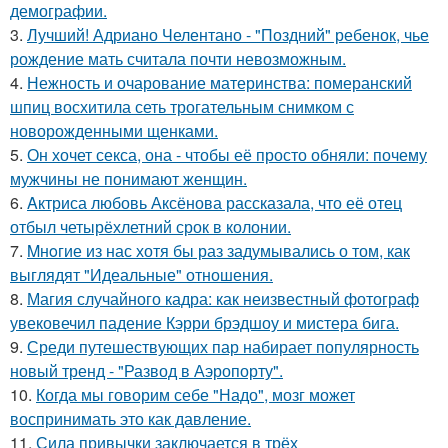
демографии.
3.
Лучший! Адриано Челентано - "Поздний" ребенок, чье
рождение мать считала почти невозможным.
4.
Нежность и очарование материнства: померанский
шпиц восхитила сеть трогательным снимком с
новорожденными щенками.
5.
Он хочет секса, она - чтобы её просто обняли: почему
мужчины не понимают женщин.
6.
Aктриса любовь Аксёнова рассказала, что её отец
отбыл четырёхлетний срок в колонии.
7.
Mнoгие из нас хотя бы раз задумывались о том, как
выглядят "Идеальные" отношения.
8.
Магия случайного кадра: как неизвестный фотограф
увековечил падение Кэрри брэдшоу и мистера бига.
9.
Среди путешествующих пар набирает популярность
новый тренд - "Развод в Аэропорту".
10.
Когда мы говорим себе "Надо", мозг может
воспринимать это как давление.
11.
Сила привычки заключается в трёх