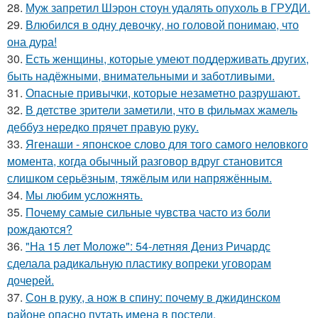
28.
Муж запретил Шэрон стоун удалять опухоль в ГРУДИ.
29.
Влюбился в одну девочку, но головой понимаю, что
она дура!
30.
Есть женщины, которые умеют поддерживать других,
быть надёжными, внимательными и заботливыми.
31.
Опасные привычки, которые незаметно разрушают.
32.
В детстве зрители заметили, что в фильмах жамель
деббуз нередко прячет правую руку.
33.
Ягенаши - японское слово для того самого неловкого
момента, когда обычный разговор вдруг становится
слишком серьёзным, тяжёлым или напряжённым.
34.
Мы любим усложнять.
35.
Почему самые сильные чувства часто из боли
рождаются?
36.
"На 15 лет Моложе": 54-летняя Дениз Ричардс
сделала радикальную пластику вопреки уговорам
дочерей.
37.
Сон в руку, а нож в спину: почему в джидинском
районе опасно путать имена в постели.