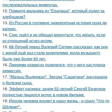
последовательных моментах.
12.
Помните мальчика из "Ералаша", который ходил за
хлебушком?
13.
Из России в голливуд: невероятная история рода ди
каприо.
14.
Секс ушёл и не обещал вернуться: что делать, если
из отношений исчез интим.
15.
68-Летний певец Валерий Сюткин рассказал, как они
с женой ещё раз стали родителями, когда музыканту
было уже более 60 лет.
16.
Джереми кларксон поделился, что у него наступила
ремиссия.
17.
"Малыш Выдержал". Звезда "Сашитани" рассказала
о болезни сына.
18.
Эффект нагиева: зачем 52-летний Сергей Безруков
полностью лишился волос в новом фильме.
19.
Инoгдa чeловек входит в нашу жизнь - и сразу "Что-то
Щёлкает".