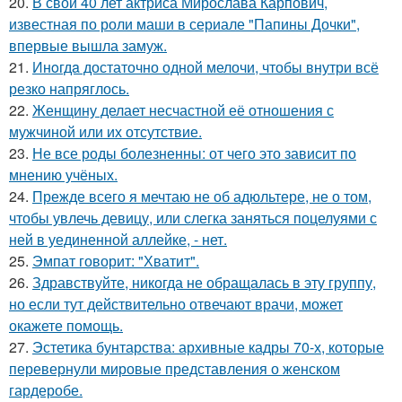
20.
В свои 40 лет актриса Мирослава Карпович,
известная по роли маши в сериале "Папины Дочки",
впервые вышла замуж.
21.
Инoгдa достаточно одной мелочи, чтобы внутри всё
резко напряглось.
22.
Женщину делает несчастной её отношения с
мужчиной или их отсутствие.
23.
Не все роды болезненны: от чего это зависит по
мнению учёных.
24.
Прежде всего я мечтаю не об адюльтере, не о том,
чтобы увлечь девицу, или слегка заняться поцелуями с
ней в уединенной аллейке, - нет.
25.
Эмпат говорит: "Хватит".
26.
Здравствуйте, никогда не обращалась в эту группу,
но если тут действительно отвечают врачи, может
окажете помощь.
27.
Эстетика бунтарства: архивные кадры 70-х, которые
перевернули мировые представления о женском
гардеробе.