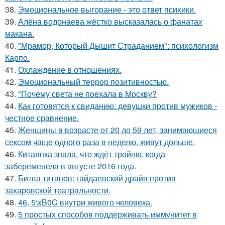
38.
Эмоциональное выгорание - это ответ психики.
39.
Алёна водонаева жёстко высказалась о фанатах
макана.
40.
"Мрамор, Который Дышит Страданием": психологизм
Карпо.
41.
Охлаждение в отношениях.
42.
Эмоциональный террор позитивностью.
43.
"Почему света не поехала в Москву?
44.
Как готовятся к свиданию: девушки против мужиков -
честное сравнение.
45.
Женщины в возрасте от 20 до 59 лет, занимающиеся
сексом чаще одного раза в неделю, живут дольше.
46.
Китаянка знала, что ждёт тройню, когда
забеременела в августе 2016 года.
47.
Битва титанов: гайдаевский драйв против
захаровской театральности.
48.
46, 5\xB0C внутри живого человека.
49.
5 простых способов поддерживать иммунитет в