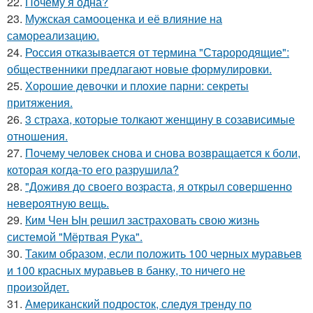
22.
Почему я одна?
23.
Мужская самооценка и её влияние на
самореализацию.
24.
Россия отказывается от термина "Старородящие":
общественники предлагают новые формулировки.
25.
Хорошие девочки и плохие парни: секреты
притяжения.
26.
3 страха, которые толкают женщину в созависимые
отношения.
27.
Почему человек снова и снова возвращается к боли,
которая когда-то его разрушила?
28.
"Доживя до своего возpаста, я открыл совершенно
невероятную вещь.
29.
Ким Чен Ын решил застраховать свою жизнь
системой "Мёртвая Рука".
30.
Таким образом, если положить 100 черных муравьев
и 100 красных муравьев в банку, то ничего не
произойдет.
31.
Американский подросток, следуя тренду по