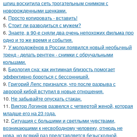
шпиц восхитила сеть трогательным снимком с
новорожденными щенками.
4.
Просто копировать - вставить!
5.
Стоит ли разводиться с мужем?
6.
Знаете, в 90-е сняли два очень непохожих фильма про
одно и то же время и события.
7.
У молодожёнов в России появился новый необычный
тренд - делать рентген - снимки с обручальными
кольцами.
8.
Биология сна: как интимная близость помогает
эффективно бороться с бессонницей.
9.
Григорий Лепс признался, что после разрыва с
авророй кибой вступил в новые отношения.
10.
Не забывайте опускать стакан.
11.
Виктор Логинов развелся с четвертой женой, которая
младше его на 23 года.
12.
Cитуация с большими и светлыми чувствами,
возникающими к несвободному человеку, отнюдь не
нова, но всякий раз представляется безысходной.