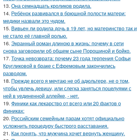
13.
Она семнадцать кроликов родила.
14.
Ребёнок развивался в брюшной полости матери:
медики назвали это чудом.
15.
Вивьен ли родила дочь в 19 лет, но материнство так и
не стало её главной ролью.
16.
Экранный роман длиною в жизнь: почему в сети
снова заговорили об общем сыне Порошиной и бойко.
17.
Точка невозврата: почему 23 года терпения Софьи
Кругликовой в браке с Ефремовым закончились
разводом.
18.
Прежде всего я мечтаю не об адюльтере, не о том,
чтобы увлечь девицу, или слегка заняться поцелуями с
ней в уединенной аллейке, - нет.
19.
Финики как лекарство от всего или 20 фактов о
финикaх:
20.
Российским семейным парам хотят официально
усложнить процедуру быстрого расставания.
21.
Как понять, что мужчина хочет вернуть женщину.