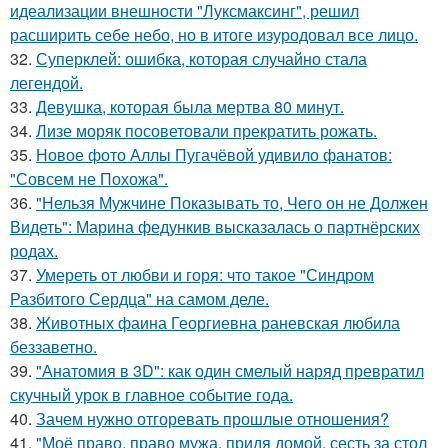
идеализации внешности "Луксмаксинг", решил
расширить себе небо, но в итоге изуродовал все лицо.
32.
Суперклей: ошибка, которая случайно стала
легендой.
33.
Девушка, которая была мертва 80 минут.
34.
Лизе моряк посоветовали прекратить рожать.
35.
Новое фото Аллы Пугачёвой удивило фанатов:
"Совсем не Похожа".
36.
"Нельзя Мужчине Показывать то, Чего он не Должен
Видеть": Марина федункив высказалась о партнёрских
родах.
37.
Умереть от любви и горя: что такое "Синдром
Разбитого Сердца" на самом деле.
38.
Животных фаина Георгиевна раневская любила
беззаветно.
39.
"Анатомия в 3D": как один смелый наряд превратил
скучный урок в главное событие года.
40.
Зачем нужно отгоревать прошлые отношения?
41.
"Моё право, право мужа, придя домой, сесть за стол