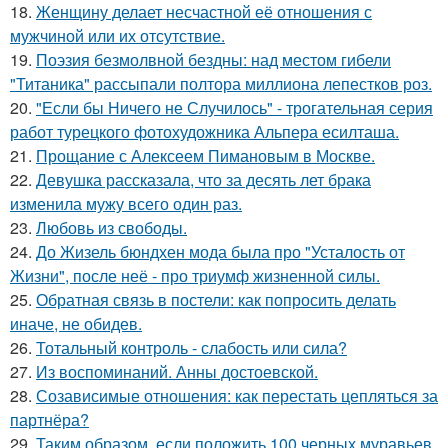
18.
Женщину делает несчастной её отношения с
мужчиной или их отсутствие.
19.
Поэзия безмолвной бездны: над местом гибели
"Титаника" рассыпали полтора миллиона лепестков роз.
20.
"Если бы Ничего не Случилось" - трогательная серия
работ турецкого фотохудожника Альпера есилташа.
21.
Прощание с Алексеем Пимановым в Москве.
22.
Девушка рассказала, что за десять лет брака
изменила мужу всего один раз.
23.
Любовь из свободы.
24.
До Жизель бюндхен мода была про "Усталость от
Жизни", после неё - про триумф жизненной силы.
25.
Обратная связь в постели: как попросить делать
иначе, не обидев.
26.
Тотальный контроль - слабость или сила?
27.
Из воспоминаний. Анны достоевской.
28.
Созависимые отношения: как перестать цепляться за
партнёра?
29.
Таким образом, если положить 100 черных муравьев