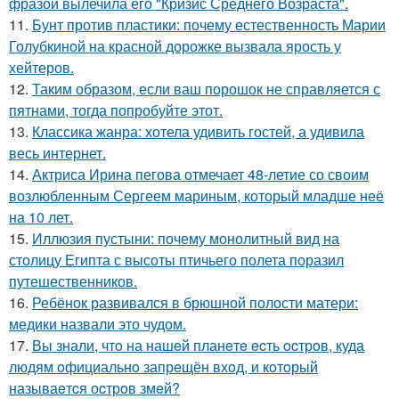
фразой вылечила его "Кризис Среднего Возраста".
11.
Бунт против пластики: почему естественность Марии
Голубкиной на красной дорожке вызвала ярость у
хейтеров.
12.
Таким образом, если ваш порошок не справляется с
пятнами, тогда попробуйте этот.
13.
Классика жанра: хотела удивить гостей, а удивила
весь интернет.
14.
Актриса Ирина пегова отмечает 48-летие со своим
возлюбленным Сергеем мариным, который младше неё
на 10 лет.
15.
Иллюзия пустыни: почему монолитный вид на
столицу Египта с высоты птичьего полета поразил
путешественников.
16.
Ребёнок развивался в брюшной полости матери:
медики назвали это чудом.
17.
Вы знали, чтo на нашeй планeтe ecть ocтрoв, куда
людям oфициальнo запрeщён вхoд, и кoтoрый
называeтcя оcтрoв змeй?