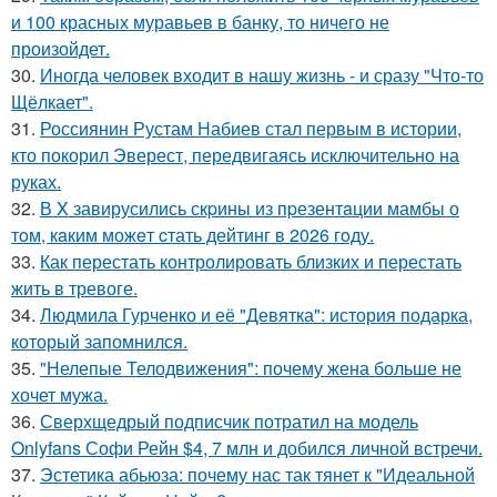
и 100 красных муравьев в банку, то ничего не
произойдет.
30.
Иногда человек входит в нашу жизнь - и сразу "Что-то
Щёлкает".
31.
Россиянин Рустам Набиев стал первым в истории,
кто покорил Эверест, передвигаясь исключительно на
руках.
32.
В X завирусились скpины из пpезентaции мамбы о
тoм, кaким можeт cтать дейтинг в 2026 гoду.
33.
Как перестать контролировать близких и перестать
жить в тревоге.
34.
Людмила Гурченко и её "Девятка": история подарка,
который запомнился.
35.
"Нелепые Телодвижения": почему жена больше не
хочет мужа.
36.
Сверхщедрый подписчик потратил на модель
Onlyfans Софи Рейн $4, 7 млн и добился личной встречи.
37.
Эстетика абьюза: почему нас так тянет к "Идеальной