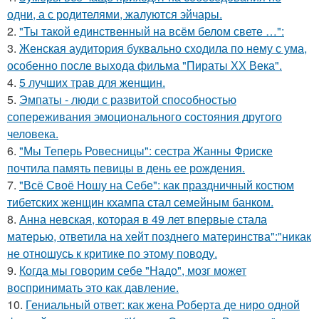
одни, а с родителями, жалуются эйчары.
2.
"Ты такой единственный на всём белом свете …":
3.
Женская аудитория буквально сходила по нему с ума,
особенно после выхода фильма "Пираты ХХ Века".
4.
5 лучших трав для женщин.
5.
Эмпаты - люди с развитой способностью
сопереживания эмоционального состояния другого
человека.
6.
"Мы Теперь Ровесницы": сестра Жанны Фриске
почтила память певицы в день ее рождения.
7.
"Всё Своё Ношу на Себе": как праздничный костюм
тибетских женщин кхампа стал семейным банком.
8.
Анна невская, которая в 49 лет впервые стала
матерью, ответила на хейт позднего материнства":"никак
не отношусь к критике по этому поводу.
9.
Когда мы говорим себе "Надо", мозг может
воспринимать это как давление.
10.
Гениальный ответ: как жена Роберта де ниро одной