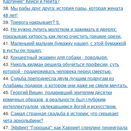
Картинке" Кейси и Нейта?
38.
Мы рабы друг друга: история пары, которая жената
48 лет!
39.
Тревога накрывает? 5.
40.
Не нужно лупить молотком и зажимать в дверях:
показываю хитрость как легко очистить грецкие орехи.
41.
Маленький мальчик бумажку нашел, с этой бумажкой
в кусты он пошел.
42.
Концертный экзамен для собаки - поводыря.
43.
Николь кидман решила обучиться професии, суть
которой - поддерживать человека перед смертью.
44.
Судьба преподнесла двум лучшим подругам из
Алабамы подарок, о котором они даже не смели мечтать.
45.
Георгий Вицин, подаривший зрителям десятки
комичных образов, в реальности был глубоким
интеллектуалом, увлекавшимся йогой и искусством.
46.
Самая странная свадьба в истории: что скрывает
чета арнольфини?
47.
Эффект "Горошка": как Харриет сперлинг переиграла