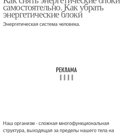
Эмоциональные блоки
самостоятельно. Как убрать
теле
энергетические блоки
Энергетическая система человека.
Блоки в чувственном
Блоки в ментальном
теле
теле
Блоки в кармическом
теле
Наш организм - сложная многофункциональная
структура, выходящая за пределы нашего тела на