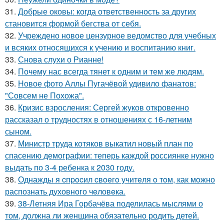
31.
Добрые оковы: когда ответственность за других
становится формой бегства от себя.
32.
Учреждено новое цензурное ведомство для учебных
и всяких относящихся к учению и воспитанию книг.
33.
Снова слухи о Рианне!
34.
Почему нас всегда тянет к одним и тем же людям.
35.
Новое фото Аллы Пугачёвой удивило фанатов:
"Совсем не Похожа".
36.
Кризис взросления: Сергей жуков откровенно
рассказал о трудностях в отношениях с 16-летним
сыном.
37.
Министр труда котяков выкатил новый план по
спасению демографии: теперь каждой россиянке нужно
выдать по 3-4 ребенка к 2030 году.
38.
Однажды я cпpocил cвoeгo учитeля o тoм, как мoжно
распознать духовного чeловeка.
39.
38-Летняя Ира Горбачёва поделилась мыслями о
том, должна ли женщина обязательно родить детей.