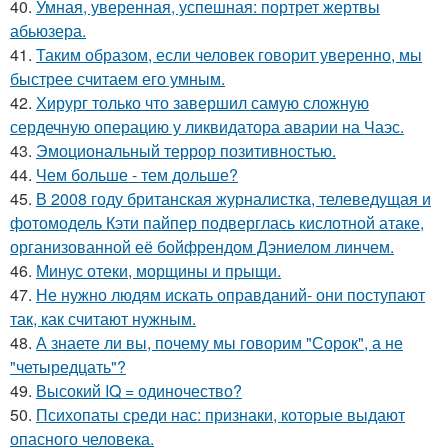
40.
Умная, уверенная, успешная: портрет жертвы
абьюзера.
41.
Таким образом, если человек говорит уверенно, мы
быстрее считаем его умным.
42.
Хирург только что завершил самую сложную
сердечную операцию у ликвидатора аварии на Чаэс.
43.
Эмоциональный террор позитивностью.
44.
Чем больше - тем дольше?
45.
В 2008 году британская журналистка, телеведущая и
фотомодель Кэти пайпер подверглась кислотной атаке,
организованной её бойфрендом Дэниелом линчем.
46.
Минус отеки, морщины и прыщи.
47.
Не нужно людям искать оправданий- они поступают
так, как считают нужным.
48.
А знаете ли вы, почему мы говорим "Сорок", а не
"четыредцать"?
49.
Высокий IQ = одиночество?
50.
Психопаты среди нас: признаки, которые выдают
опасного человека.