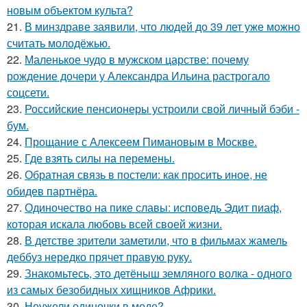
новым объектом культа?
21.
В минздраве заявили, что людей до 39 лет уже можно
считать молодёжью.
22.
Маленькое чудо в мужском царстве: почему
рождение дочери у Александра Ильина растрогало
соцсети.
23.
Российские пенсионеры устроили свой личный бэби -
бум.
24.
Прощание с Алексеем Пимановым в Москве.
25.
Где взять силы на перемены.
26.
Обратная связь в постели: как просить иное, не
обидев партнёра.
27.
Одиночество на пике славы: исповедь Эдит пиаф,
которая искала любовь всей своей жизни.
28.
В детстве зрители заметили, что в фильмах жамель
деббуз нередко прячет правую руку.
29.
Знакомьтесь, это детёныш земляного волка - одного
из самых безобидных хищников Африки.
30.
Неужели одиночки в моде?