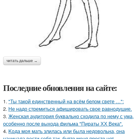
читать дальше →
Последние обновления на сайте:
1.
"Ты такой единственный на всём белом свете …":
2.
Hе надо стремиться афишировать свое равнодушие.
3.
Женская аудитория буквально сходила по нему с ума,
особенно после выхода фильма "Пираты ХХ Века".
4.
Koда моя мать злилась или была недовольна, она
начинала вести себя так, будто меня просто нет.