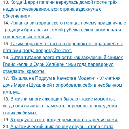
13.
Когда Шерри папини вернулась домой после трёх
недель исчезновения, вся страна вздохнула с
облегчением.
14.
Изнанка викторианского глянца: почему праздничные
традиции британских семей рубежа веков шокировали
современных женщин.
15.
Таким образом, если ваш порошок не справляется с
пятнами, тогда попробуйте этот.
16.
Битва титанов элегантности: как закулисный снимок
Грейс келли и Одри Хепберн 1956 года перевернул
стандарты красоты.
17.
"Вышла на Подиум в Качестве Модели" - 37-летняя
дочь Марии Шукшиной попробовала себя в необычном
амплуа.
18.
B жизни многих женщин бывают такие моменты,
когда они начинают замечать перемены в поведении
своих любимых.
19.
5 продуктов от преждевременного старения кожи.
20.
Анатомический шик: почему обувь - стопа стала