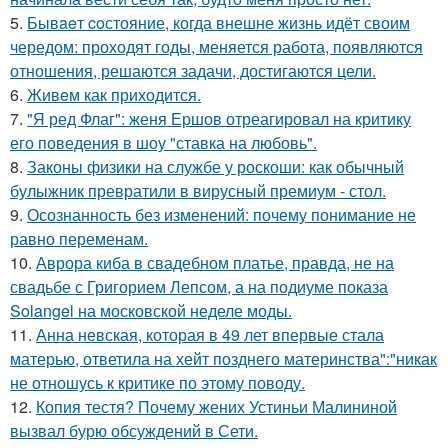
5.
Бывaeт coстояние, когда внешне жизнь идёт своим
чередом: проходят годы, меняется работа, появляются
отношения, решаются задачи, достигаются цели.
6.
Живeм как приходится.
7.
"Я ред Флаг": женя Ершов отреагировал на критику
его поведения в шоу "ставка на любовь".
8.
Законы физики на службе у роскоши: как обычный
булыжник превратили в вирусный премиум - стол.
9.
Осознанность без изменений: почему понимание не
равно переменам.
10.
Аврора киба в свадебном платье, правда, не на
свадьбе с Григорием Лепсом, а на подиуме показа
Solangel на московской неделе моды.
11.
Анна невская, которая в 49 лет впервые стала
матерью, ответила на хейт позднего материнства":"никак
не отношусь к критике по этому поводу.
12.
Копия тестя? Почему жених Устиньи Малининой
вызвал бурю обсуждений в Сети.