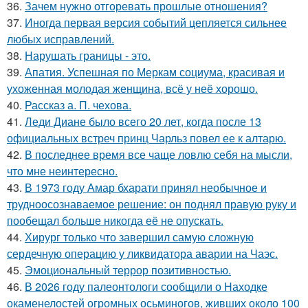
36.
Зачем нужно отгоревать прошлые отношения?
37.
Иногда первая версия событий цепляется сильнее
любых исправлений.
38.
Нарушать границы - это.
39.
Апатия. Успешная по Меркам социума, красивая и
ухоженная молодая женщина, всё у неё хорошо.
40.
Рассказ а. П. чехова.
41.
Леди Диане было всего 20 лет, когда после 13
официальных встреч принц Чарльз повел ее к алтарю.
42.
В последнее время все чаще ловлю себя на мысли,
что мне неинтересно.
43.
В 1973 году Амар бхарати принял необычное и
трудноосознаваемое решение: он поднял правую руку и
пообещал больше никогда её не опускать.
44.
Хирург только что завершил самую сложную
сердечную операцию у ликвидатора аварии на Чаэс.
45.
Эмоциональный террор позитивностью.
46.
В 2026 году палеонтологи сообщили о Находке
окаменелостей огромных осьминогов, живших около 100