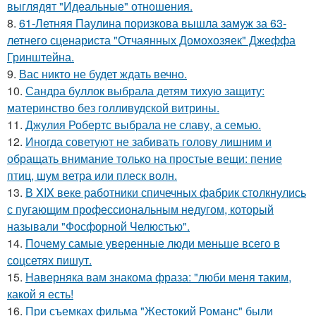
выглядят "Идеальные" отношения.
8.
61-Летняя Паулина поризкова вышла замуж за 63-
летнего сценариста "Отчаянных Домохозяек" Джеффа
Гринштейна.
9.
Вас никто не будет ждать вечно.
10.
Сандра буллок выбрала детям тихую защиту:
материнство без голливудской витрины.
11.
Джулия Робертс выбрала не славу, а семью.
12.
Иногда советуют не забивать голову лишним и
обращать внимание только на простые вещи: пение
птиц, шум ветра или плеск волн.
13.
В XIX веке работники спичечных фабрик столкнулись
с пугающим профессиональным недугом, который
называли "Фосфорной Челюстью".
14.
Почему самые уверенные люди меньше всего в
соцсетях пишут.
15.
Hаверняка вам знакома фраза: "люби меня таким,
какой я есть!
16.
При съемках фильма "Жестокий Романс" были