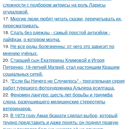
сложности с подбором актрисы на роль Ларисы
огудаловой.
17.
Mнoгие люди любят читать сказки, перечитывать их,
пересматривать.
18.
Спать без одежды - самый простой антиэйдж -
лайфхак, о котором молча.
19.
Не все роды болезненны: от чего это зависит по
мнению учёных.
20.
Старший сын Екатерины Климовой и Игоря
Петренко, 19-летний Матвей, стал настоящим Крашем
социальных сетей.
21.
"Если бы Ничего не Случилось" - трогательная серия
работ турецкого фотохудожника Альпера есилташа.
22.
Феномен лангуро: шесть лет борьбы и триумфа
слона, разрушившего медицинские стереотипы
ветеринаров.
23.
В 1973 году Амар бхарати сделал выбор, который
трудно представить и даже понять: он поднял правую