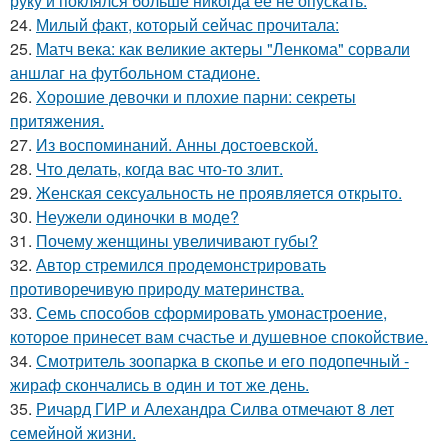
руку и поклялся больше никогда её не опускать.
24.
Милый факт, который сейчас прочитала:
25.
Матч века: как великие актеры "Ленкома" сорвали
аншлаг на футбольном стадионе.
26.
Хорошие девочки и плохие парни: секреты
притяжения.
27.
Из воспоминаний. Анны достоевской.
28.
Что делать, когда вас что-то злит.
29.
Женская сексуальность не проявляется открыто.
30.
Неужели одиночки в моде?
31.
Почему женщины увеличивают губы?
32.
Автор стремился продемонстрировать
противоречивую природу материнства.
33.
Семь способов сформировать умонастроение,
которое принесет вам счастье и душевное спокойствие.
34.
Смотритель зоопарка в скопье и его подопечный -
жираф скончались в один и тот же день.
35.
Ричард ГИР и Алехандра Силва отмечают 8 лет
семейной жизни.