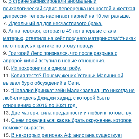
6.
В стране зафиксировали аномальный
психологический сдвиг: переоценка ценностей и жесткая
депрессия теперь настигают парней на 10 лет раньше.
7.
Идеальный яд для несчастливого брака.
8.
Анна невская, которая в 49 лет впервые стала
матерью, ответила на хейт позднего материнства":"никак
не отношусь к критике по этому поводу.
9.
Григорий Лепс признался, что после разрыва с
авророй кибой вступил в новые отношения.
10.
Их похоронили в одном гробу.
11.
Копия тестя? Почему жених Устиньи Малининой
вызвал бурю обсуждений в Сети.
12.
"Навалил Кринжа" зейн Малик заявил, что никогда не
любил модель Джиджи хадид, с которой был в
отношениях с 2015 по 2021 год.
13.
Две матери: сила преданности и любви к потомству.
14.
С кем поведешься: как выбрать окружение, которое
поможет вырасти.
15.
В некоторых регионах Афганистана существует