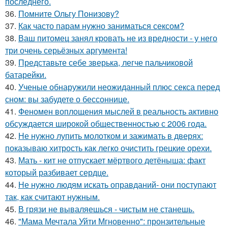
последнего.
36.
Помните Ольгу Понизову?
37.
Как часто парам нужно заниматься сексом?
38.
Ваш питомец занял кровать не из вредности - у него
три очень серьёзных аргумента!
39.
Представьте себе зверька, легче пальчиковой
батарейки.
40.
Ученые обнаружили неожиданный плюс секса перед
сном: вы забудете о бессоннице.
41.
Феномен воплощения мыслей в реальность активно
обсуждается широкой общественностью с 2006 года.
42.
Не нужно лупить молотком и зажимать в дверях:
показываю хитрость как легко очистить грецкие орехи.
43.
Мать - кит не отпускает мёртвого детёныша: факт
который разбивает сердце.
44.
Не нужно людям искать оправданий- они поступают
так, как считают нужным.
45.
В грязи не вываляешься - чистым не станешь.
46.
"Мама Мечтала Уйти Мгновенно": пронзительные