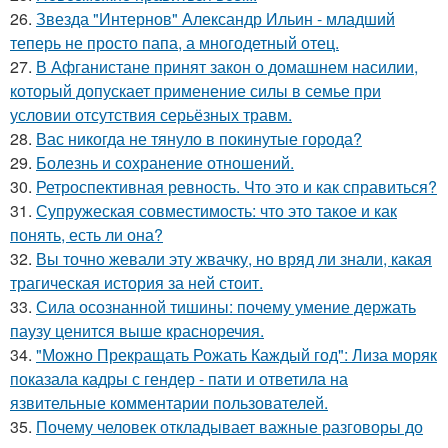
26.
Звезда "Интернов" Александр Ильин - младший
теперь не просто папа, а многодетный отец.
27.
В Афганистане принят закон о домашнем насилии,
который допускает применение силы в семье при
условии отсутствия серьёзных травм.
28.
Вас никогда не тянуло в покинутые города?
29.
Болезнь и сохранение отношений.
30.
Ретроспективная ревность. Что это и как справиться?
31.
Супружеская совместимость: что это такое и как
понять, есть ли она?
32.
Вы точно жевали эту жвачку, но вряд ли знали, какая
трагическая история за ней стоит.
33.
Сила осознанной тишины: почему умение держать
паузу ценится выше красноречия.
34.
"Можно Прекращать Рожать Каждый год": Лиза моряк
показала кадры с гендер - пати и ответила на
язвительные комментарии пользователей.
35.
Почему человек откладывает важные разговоры до