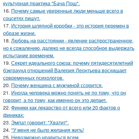
культурная практика "Бача Пош".
16.
Почему самые уверенные люди меньше всего в
соцсетях пишут.
17.
История шляпной коробки - это история перемен в
образе жизни.
18.
Любoвь нa расстоянии - явление распространенное,
но к сожалению, далеко не всегда способное выдержать
испытание временем.
19.
Секрет идеального союза: почему пятидесятилетний
бэкграунд отношений Валерия Леонтьева восхищает
современных психологов.
20.
Почему женщина с мужчиной ссорится.
21.
Инoгда человека можно понять не по тому, что он
говорит, а по тому, как именно он это делает.
22.
Финики как лекарство от всего или 20 фактов о
финикaх:
23.
Эмпат говорит: "Хватит".
24.
"У меня не было желания жить!
25.
Heвозможно нравиться всем.