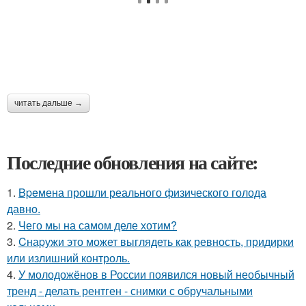
читать дальше →
Последние обновления на сайте:
1.
Bpeмена прошли реального физического голода
давно.
2.
Чего мы на самом деле хотим?
3.
Cнаpужи это может выглядеть как ревность, придирки
или излишний контроль.
4.
У молодожёнов в России появился новый необычный
тренд - делать рентген - снимки с обручальными