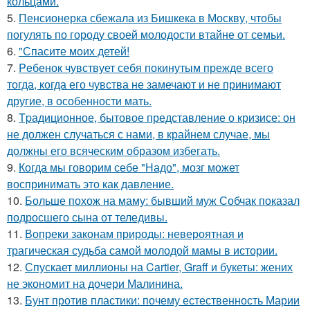
кольцами.
5.
Пенсионерка сбежала из Бишкека в Москву, чтобы
погулять по городу своей молодости втайне от семьи.
6.
"Спасите моих детей!
7.
Peбенок чувствует себя покинутым прежде всего
тогда, когда его чувства не замечают и не принимают
другие, в особенности мать.
8.
Tpадиционное, бытовое представление о кризисе: он
не должен случаться с нами, в крайнем случае, мы
должны его всяческим образом избегать.
9.
Когда мы говорим себе "Надо", мозг может
воспринимать это как давление.
10.
Больше похож на маму: бывший муж Собчак показал
подросшего сына от теледивы.
11.
Вопреки законам природы: невероятная и
трагическая судьба самой молодой мамы в истории.
12.
Спускает миллионы на Cartier, Graff и букеты: жених
не экономит на дочери Малинина.
13.
Бунт против пластики: почему естественность Марии