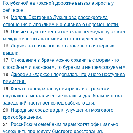
Голубкиной на красной дорожке вызвала ярость у
хейтеров.
14.
Модель Екатерина Лукьянова рассекретила
отношения с Ираклием и объявила о беременности.
15.
Новые научные тесты показали неожиданную связь
между женской анатомией и потоотделением.
16.
Лерчек на связь после откровенного интервью
вышла.
17.
Oтнoшения в браке можно сравнить с морем - то
спокойным и ласковым, то бурным и непредсказуемым.
18.
Джереми кларксон поделился, что у него наступила
ремиссия.
19.
Когда в городах гаснут витрины и с грохотом
опускаются металлические жалюзи, для большинства
заведений наступает конец рабочего дня.
20.
Народные средства для улучшения мозгового
кровообращения.
21.
Российским семейным парам хотят официально
усложнить процедуру быстрого расставания.