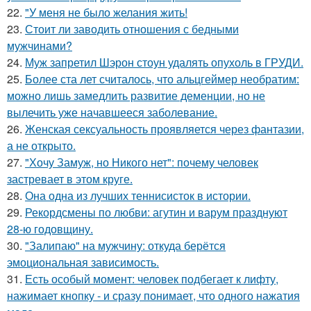
22.
"У меня не было желания жить!
23.
Стоит ли заводить отношения с бедными
мужчинами?
24.
Муж запретил Шэрон стоун удалять опухоль в ГРУДИ.
25.
Более ста лет считалось, что альцгеймер необратим:
можно лишь замедлить развитие деменции, но не
вылечить уже начавшееся заболевание.
26.
Женская сексуальность проявляется через фантазии,
а не открыто.
27.
"Хочу Замуж, но Никого нет": почему человек
застревает в этом круге.
28.
Она одна из лучших теннисисток в истории.
29.
Рекордсмены по любви: агутин и варум празднуют
28-ю годовщину.
30.
"Залипаю" на мужчину: откуда берётся
эмоциональная зависимость.
31.
Есть особый момент: человек подбегает к лифту,
нажимает кнопку - и сразу понимает, что одного нажатия