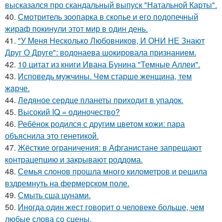
высказался про скандальный выпуск "Натальной Карты".
40.
Смотритель зоопарка в скопье и его подопечный
жираф покинули этот мир в один день.
41.
"У Меня Несколько Любовников, И ОНИ НЕ Знают
Друг О Друге": водонаева шокировала признанием.
42.
10 цитат из книги Ивана Бунина "Темные Аллеи".
43.
Исповедь мужчины. Чeм старше женщина, тем
жaрче.
44.
Ледяное сердце планеты приходит в упадок.
45.
Высокий IQ = одиночество?
46.
Ребёнок родился с другим цветом кожи: пара
объяснила это генетикой.
47.
Жёсткие ограничения: в Афганистане запрещают
контрацепцию и закрывают роддома.
48.
Семья слонов прошла много километров и решила
вздремнуть на фермерском поле.
49.
Смыть сша цунами.
50.
Иногда один жест говорит о человеке больше, чем
любые слова со сцены.