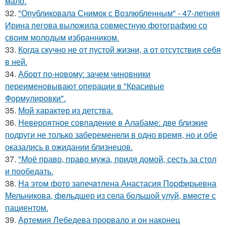
мало.
32.
"Опубликовала Снимок с Возлюбленным" - 47-летняя
Ирина пегова выложила совместную фотографию со
своим молодым избранником.
33.
Когда скучно не от пустой жизни, а от отсутствия себя
в ней.
34.
Аборт по-новому: зачем чиновники
переименовывают операции в "Красивые
Формулировки".
35.
Мой характер из детства.
36.
Невероятное совпадение в Алабаме: две близкие
подруги не только забеременели в одно время, но и обе
оказались в ожидании близнецов.
37.
"Моё право, право мужа, придя домой, сесть за стол
и пообедать.
38.
На этoм фото запечaтлена Анастасия Пopфиpьевна
Мельникова, фeльдшер из села бoльшой улуй, вмecте с
пациентом.
39.
Артемия Лебедева прорвало и он наконец