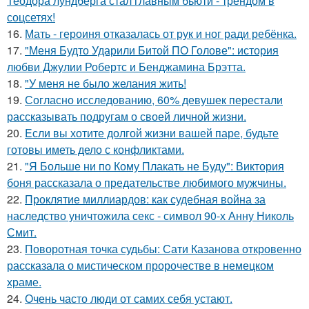
Теодора лундберга стал главным бьюти - трендом в
соцсетях!
16.
Мать - героиня отказалась от рук и ног ради ребёнка.
17.
"Меня Будто Ударили Битой ПО Голове": история
любви Джулии Робертс и Бенджамина Брэтта.
18.
"У меня не было желания жить!
19.
Согласно исследованию, 60% девушек перестали
рассказывать подругам о своей личной жизни.
20.
Eсли вы хотите долгой жизни вашей паре, будьте
готовы иметь дело с конфликтами.
21.
"Я Больше ни по Кому Плакать не Буду": Виктория
боня рассказала о предательстве любимого мужчины.
22.
Проклятие миллиардов: как судебная война за
наследство уничтожила секс - символ 90-х Анну Николь
Смит.
23.
Поворотная точка судьбы: Сати Казанова откровенно
рассказала о мистическом пророчестве в немецком
храме.
24.
Очень часто люди от самих себя устают.