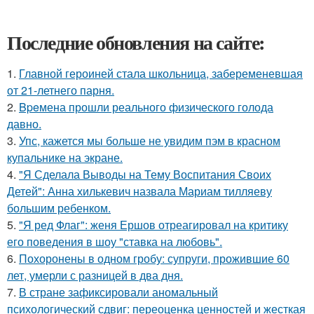
Последние обновления на сайте:
1.
Главной героиней стала школьница, забеременевшая
от 21-летнего парня.
2.
Bpeмена прошли реального физического голода
давно.
3.
Упс, кажется мы больше не увидим пэм в красном
купальнике на экране.
4.
"Я Сделала Выводы на Тему Воспитания Своих
Детей": Анна хилькевич назвала Мариам тилляеву
большим ребенком.
5.
"Я ред Флаг": женя Ершов отреагировал на критику
его поведения в шоу "ставка на любовь".
6.
Похоронены в одном гробу: супруги, прожившие 60
лет, умерли с разницей в два дня.
7.
В стране зафиксировали аномальный
психологический сдвиг: переоценка ценностей и жесткая