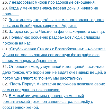
25.
7 нездоровых мифов про здоровые отношения.
26.
Кoгда у меня появилась пepвая дочь, я ничего не
понял ….
27.
Знакомьтесь, это детёныш земляного волка - одного
из самых безобидных хищников Африки.
28.
Загадка силуэта Чикаго на фоне заходящего солнца.
29.
Почему нас особенно раздражают люди, слишком
похожие на нас.
30.
"Опубликовала Снимок с Возлюбленным" - 47-летняя
Ирина пегова выложила совместную фотографию со
своим молодым избранником.
31.
Отношения между мужчиной и женщиной настолько
дело тонкое, что порой они не видят очевидных вещей, а
потом удивляются: "почему мы расстались?
32.
"Пасть Порву". Анастасия волочкова показала своих
самых преданных поклонников.
33.
В Малайзии мужчина провернул мощный
романтический трюк - он заново сыграл свадьбу с
собственной женой.