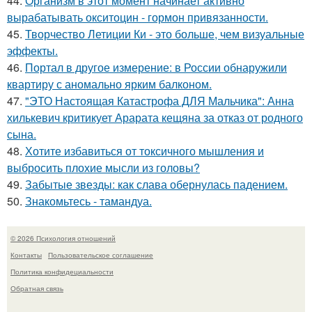
44.
Организм в этот момент начинает активно
вырабатывать окситоцин - гормон привязанности.
45.
Творчество Летиции Ки - это больше, чем визуальные
эффекты.
46.
Портал в другое измерение: в России обнаружили
квартиру с аномально ярким балконом.
47.
"ЭТО Настоящая Катастрофа ДЛЯ Мальчика": Анна
хилькевич критикует Арарата кещяна за отказ от родного
сына.
48.
Хотите избавиться от токсичного мышления и
выбросить плохие мысли из головы?
49.
Забытые звезды: как слава обернулась падением.
50.
Знакомьтесь - тамандуа.
© 2026 Психология отношений
Контакты
Пользовательское соглашение
Политика конфидециальности
Обратная связь