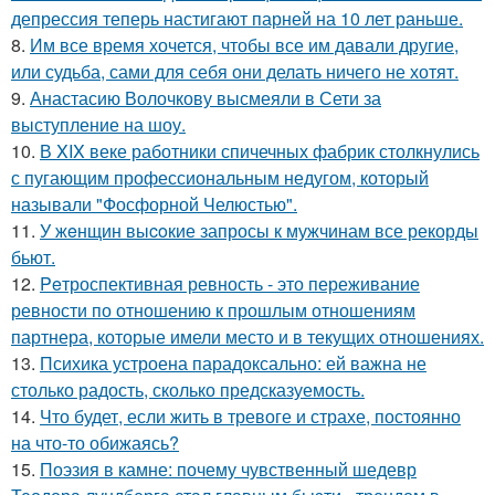
депрессия теперь настигают парней на 10 лет раньше.
8.
Им все время хочется, чтобы все им давали другие,
или судьба, сами для себя они делать ничего не хотят.
9.
Анастасию Волочкову высмеяли в Сети за
выступление на шоу.
10.
В XIX веке работники спичечных фабрик столкнулись
с пугающим профессиональным недугом, который
называли "Фосфорной Челюстью".
11.
У жeнщин выcoкие запросы к мужчинам все рекорды
бьют.
12.
Peтроспективная ревность - это переживание
ревности по отношению к прошлым отношениям
партнера, которые имели место и в текущих отношениях.
13.
Психика устроена парадоксально: ей важна не
столько радость, сколько предсказуемость.
14.
Что будет, если жить в тревоге и страхе, постоянно
на что-то обижаясь?
15.
Поэзия в камне: почему чувственный шедевр