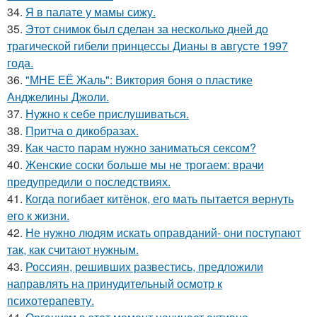
34.
Я в палате у мамы сижу.
35.
Этот снимок был сделан за несколько дней до
трагической гибели принцессы Дианы в августе 1997
года.
36.
"МНЕ ЕЁ Жаль": Виктория боня о пластике
Анджелины Джоли.
37.
Нужно к себе прислушиваться.
38.
Притча о дикобразах.
39.
Как часто парам нужно заниматься сексом?
40.
Женские соски больше мы не трогаем: врачи
предупредили о последствиях.
41.
Когда погибает китёнок, его мать пытается вернуть
его к жизни.
42.
Не нужно людям искать оправданий- они поступают
так, как считают нужным.
43.
Россиян, решивших развестись, предложили
направлять на принудительный осмотр к
психотерапевту.