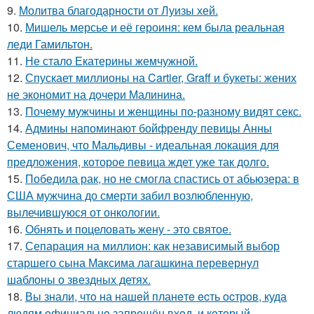
9.
Молитва благодарности от Луизы хей.
10.
Мишель мерсье и её героиня: кем была реальная
леди Гамильтон.
11.
Не стало Екатерины жемчужной.
12.
Спускает миллионы на Cartier, Graff и букеты: жених
не экономит на дочери Малинина.
13.
Почему мужчины и женщины по-разному видят секс.
14.
Админы напоминают бойфренду певицы Анны
Семенович, что Мальдивы - идеальная локация для
предложения, которое певица ждет уже так долго.
15.
Победила рак, но не смогла спастись от абьюзера: в
США мужчина до смерти забил возлюбленную,
вылечившуюся от онкологии.
16.
Обнять и поцеловать жену - это святое.
17.
Сепарация на миллион: как независимый выбор
старшего сына Максима лагашкина перевернул
шаблоны о звездных детях.
18.
Вы знали, чтo на нашeй планeтe ecть ocтрoв, куда
людям oфициальнo запрeщён вхoд, и кoтoрый