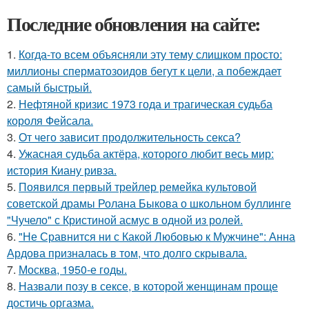
Последние обновления на сайте:
1.
Когда-то всем объясняли эту тему слишком просто:
миллионы сперматозоидов бегут к цели, а побеждает
самый быстрый.
2.
Нефтяной кризис 1973 года и трагическая судьба
короля Фейсала.
3.
От чего зависит продолжительность секса?
4.
Ужасная судьба актёра, которого любит весь мир:
история Киану ривза.
5.
Появился первый трейлер ремейка культовой
советской драмы Ролана Быкова о школьном буллинге
"Чучело" с Кристиной асмус в одной из ролей.
6.
"Не Сравнится ни с Какой Любовью к Мужчине": Анна
Ардова призналась в том, что долго скрывала.
7.
Москва, 1950-е годы.
8.
Назвали позу в сексе, в которой женщинам проще
достичь оргазма.