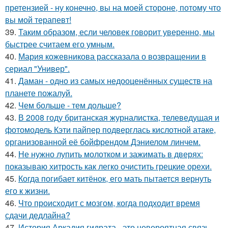
претензией - ну конечно, вы на моей стороне, потому что
вы мой терапевт!
39.
Таким образом, если человек говорит уверенно, мы
быстрее считаем его умным.
40.
Мария кожевникова рассказала о возвращении в
сериал "Универ".
41.
Даман - одно из самых недооценённых существ на
планете пожалуй.
42.
Чем больше - тем дольше?
43.
В 2008 году британская журналистка, телеведущая и
фотомодель Кэти пайпер подверглась кислотной атаке,
организованной её бойфрендом Дэниелом линчем.
44.
Не нужно лупить молотком и зажимать в дверях:
показываю хитрость как легко очистить грецкие орехи.
45.
Когда погибает китёнок, его мать пытается вернуть
его к жизни.
46.
Что происходит с мозгом, когда подходит время
сдачи дедлайна?
47.
История Аркадия гидрата - это невероятная связь