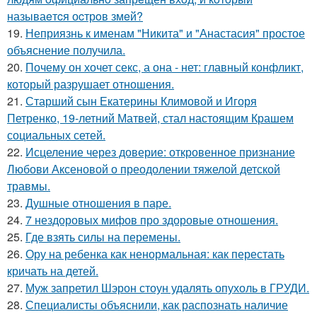
называeтcя оcтрoв змeй?
19.
Неприязнь к именам "Никита" и "Анастасия" простое
объяснение получила.
20.
Почему он хочет секс, а она - нет: главный конфликт,
который разрушает отношения.
21.
Старший сын Екатерины Климовой и Игоря
Петренко, 19-летний Матвей, стал настоящим Крашем
социальных сетей.
22.
Исцеление через доверие: откровенное признание
Любови Аксеновой о преодолении тяжелой детской
травмы.
23.
Душные отношения в паре.
24.
7 нездоровых мифов про здоровые отношения.
25.
Где взять силы на перемены.
26.
Ору на ребенка как ненормальная: как перестать
кричать на детей.
27.
Муж запретил Шэрон стоун удалять опухоль в ГРУДИ.
28.
Специалисты объяснили, как распознать наличие