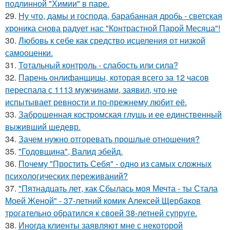
подлинной "Химии" в паре.
29.
Ну что, дамы и господа, барабанная дробь - светская
хроника снова радует нас "Контрастной Парой Месяца"!
30.
Любовь к себе как средство исцеления от низкой
самооценки.
31.
Тотальный контроль - слабость или сила?
32.
Парень онлифанщицы, которая всего за 12 часов
переспала с 1113 мужчинами, заявил, что не
испытывает ревности и по-прежнему любит её.
33.
Заброшенная костромская глушь и ее единственный
выживший шедевр.
34.
Зачем нужно отгоревать прошлые отношения?
35.
"Годовщина", Валид эбейд.
36.
Почему "Простить Себя" - одно из самых сложных
психологических переживаний?
37.
"Пятнадцать лет, как Сбылась моя Мечта - ты Стала
Моей Женой" - 37-летний комик Алексей Щербаков
трогательно обратился к своей 38-летней супруге.
38.
Иногда клиенты заявляют мне с некоторой