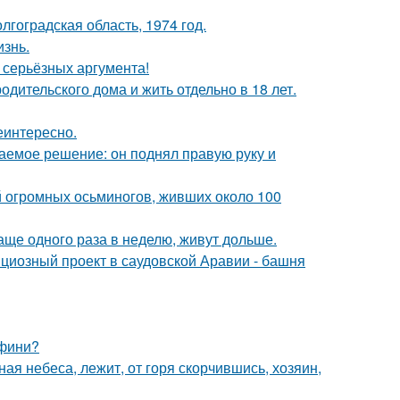
лгоградская область, 1974 год.
изнь.
ь серьёзных аргумента!
одительского дома и жить отдельно в 18 лет.
еинтересно.
аемое решение: он поднял правую руку и
й огромных осьминогов, живших около 100
аще одного раза в неделю, живут дольше.
ициозный проект в саудовской Аравии - башня
ьфини?
ая небеса, лежит, от горя скорчившись, хозяин,