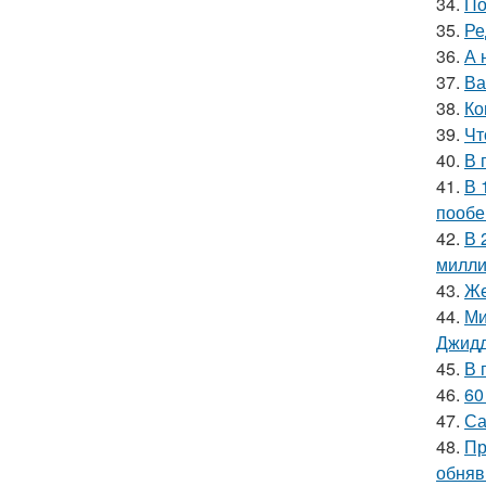
34.
По
35.
Ре
36.
А 
37.
Ва
38.
Ко
39.
Чт
40.
В 
41.
В 
пообе
42.
В 
милли
43.
Же
44.
Ми
Джидд
45.
В 
46.
60
47.
Са
48.
Пр
обняв