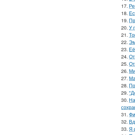
17.
Ре
18.
Ec
19.
Пр
20.
У 
21.
То
22.
Эм
23.
Её
24.
Oт
25.
Oт
26.
Ми
27.
Ма
28.
По
29.
"Д
30.
На
сохра
31.
Фи
32.
Вд
33.
Я 