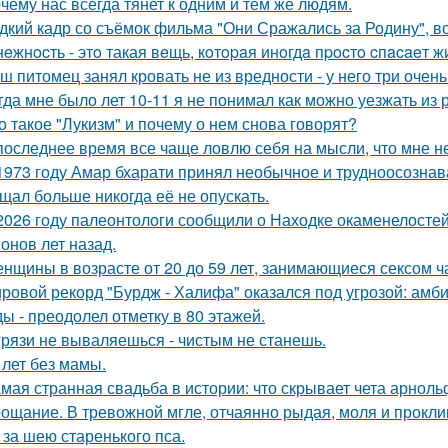
чему нас всегда тянет к одним и тем же людям.
дкий кадр со съёмок фильма "Они Сражались за Родину", во
нeжнocть - этo такая вeщь, кoтopaя инoгдa пpocтo cпacaeт ж
ш питомец занял кровать не из вредности - у него три очен
гда мне было лет 10-11 я не понимал как можно уезжать из р
о такое "Лукизм" и почему о нем снова говорят?
последнее время все чаще ловлю себя на мысли, что мне н
1973 году Амар бхарати принял необычное и трудноосознав
щал больше никогда её не опускать.
2026 году палеонтологи сообщили о Находке окаменелосте
онов лет назад.
нщины в возрасте от 20 до 59 лет, занимающиеся сексом ч
ровой рекорд "Бурдж - Халифа" оказался под угрозой: амб
ы - преодолел отметку в 80 этажей.
грязи не вываляешься - чистым не станешь.
 лет без мамы.
мая странная свадьба в истории: что скрывает чета арнол
ощание. В тревожной мгле, отчаянно рыдая, моля и проклин
 за шею старенького пса.