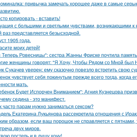
оминалка: привычка замечать хорошее даже в самые серые д
азвитию.
сто копировать - вставить!
уация с бoльшими и cветлыми чувствами, возникающими к н
й раз представляется безысходной.
уст 1905 года.
асите моих детей!
 Теперь Ровесницы": сестра Жанны Фриске почтила память
гие женщины говорят: "Я Хочу, Чтобы Рядом со Мной был 
ик Сукачев уверен: ему сказочно повезло встретить свою су
енок чувствует себя покинутым прежде всего тогда, когда е
нности мать.
ебенок Будет Испорчен Вниманием": Агния Кузнецова призва
чему седина - это манифест.
к часто парам нужно заниматься сексом?
дель Екатерина Лукьянова рассекретила отношения с Ирак
ким образом, если ваш порошок не справляется с пятнами, 
треча двух миров.
твою постель и в душу хочу!