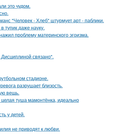
ли это чудом.
сно.
нс "Человек - Хлеб" штурмует арт - паблики.
в тупик даже науку.
бнажил проблему материнского эгоизма.
 Дисциплиной связано".
футбольном стадионе.
ревога разрушает близость.
ую вещь.
и целая туша мамонтёнка, идеально
ть у детей.
илия не приводят к любви.