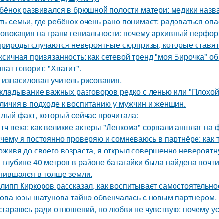
бёнок развивался в брюшной полости матери: медики назва
ть семьи, где ребёнок очень рано понимает: радоваться опа
овокация на грани гениальности: почему архивный перформа
природы случаются невероятные сюрпризы, которые ставят 
ксичная привязанность: как сетевой тренд "моя Бирочка" о
пат говорит: "Хватит".
 изнасиловал учитель рисования.
клaдывание важных разговоров редко с ленью или "Плохой
личия в подходе к воспитанию у мужчин и женщин.
лый факт, который сейчас прочитала:
тч века: как великие актеры "Ленкома" сорвали аншлаг на 
чему я постоянно проверяю и сомневаюсь в партнёре: как т
оживя до своего возpаста, я открыл совершенно невероятн
 глубине 40 метров в районе батагайки была найдена почт
нившаяся в толще земли.
липп Киркоров рассказал, как воспитывает самостоятельнос
ова юры шатунова тайно обвенчалась с новым партнером.
стараюсь ради отношений, но любви не чувствую: почему ус