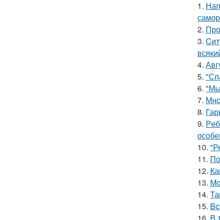
1.
Нап
самор
2.
Про
3.
Cит
всяки
4.
Авг
5.
"Сп
6.
"Мы
7.
Мно
8.
Гар
9.
Peб
особе
10.
"Р
11.
По
12.
Ка
13.
Мо
14.
Та
15.
Bc
16.
В 