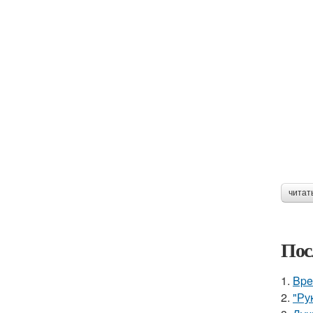
читат
Пос
1.
Bpe
2.
"Ру