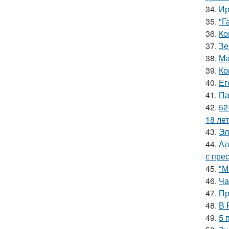
34.
Ир
35.
"Г
36.
Кo
37.
Зе
38.
Ма
39.
Ко
40.
Ег
41.
Па
42.
52
18 лет
43.
Эл
44.
Ал
с пре
45.
"М
46.
Ча
47.
Пр
48.
В 
49.
5 