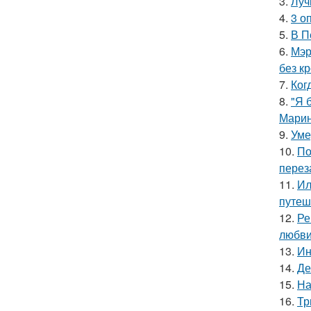
3.
Луч
4.
3 о
5.
В П
6.
Мэр
без кр
7.
Ког
8.
"Я 
Марин
9.
Уме
10.
По
перез
11.
Ил
путеш
12.
Ре
любви
13.
Ин
14.
Де
15.
На
16.
Тр