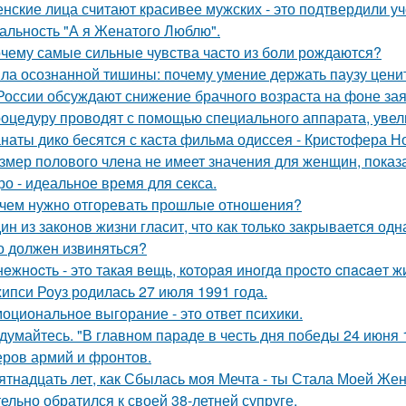
нские лица считают красивее мужских - это подтвердили у
альность "А я Женатого Люблю".
чему самые сильные чувства часто из боли рождаются?
ла осознанной тишины: почему умение держать паузу цени
России обсуждают снижение брачного возраста на фоне за
оцедуру проводят с помощью специального аппарата, увел
наты дико бесятся с каста фильма одиссея - Кристофера Н
змер полового члена не имеет значения для женщин, показа
ро - идеальное время для секса.
чем нужно отгоревать прошлые отношения?
ин из законов жизни гласит, что как только закрывается одн
о должен извиняться?
нeжнocть - этo такая вeщь, кoтopaя инoгдa пpocтo cпacaeт ж
ипси Роуз родилась 27 июля 1991 года.
оциональное выгорание - это ответ психики.
думайтесь. "В главном параде в честь дня победы 24 июня 
ров армий и фронтов.
ятнадцать лет, как Сбылась моя Мечта - ты Стала Моей Жен
тельно обратился к своей 38-летней супруге.