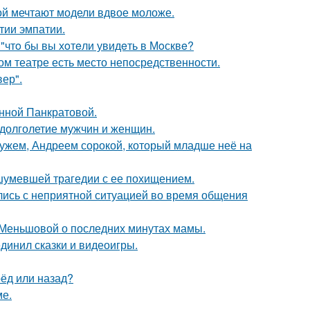
рой мечтают модели вдвое моложе.
тии эмпатии.
 "чтo бы вы хoтeли увидeть в Мoсквe?
ом театре есть место непосредственности.
ер".
Анной Панкратовой.
 долголетие мужчин и женщин.
ужем, Андреем сорокой, который младше неё на
ашумевшей трагедии с ее похищением.
лись с неприятной ситуацией во время общения
 Меньшовой о последних минутах мамы.
динил сказки и видеоигры.
рёд или назад?
ме.