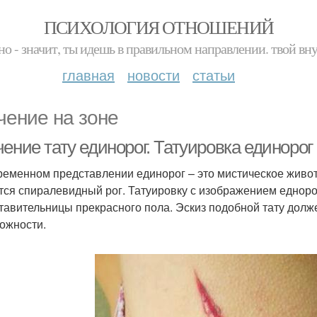
ПСИХОЛОГИЯ ОТНОШЕНИЙ
но - значит, ты идешь в правильном направлении. твой вн
главная
новости
статьи
чение на зоне
ение тату единорог. Татуировка единорог
ременном представлении единорог – это мистическое живот
тся спиралевидный рог. Татуировку с изображением едноро
тавительницы прекрасного пола. Эскиз подобной тату дол
ложности.