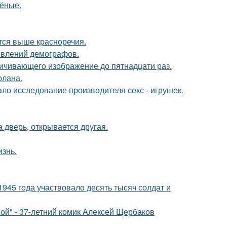
чёные.
тся выше красноречия.
явлений демографов.
ичивающего изображение до пятнадцати раз.
олана.
ло исследование производителя секс - игрушек.
а дверь, открывается другая.
изнь.
1945 года участвовало десять тысяч солдат и
ой" - 37-летний комик Алексей Щербаков