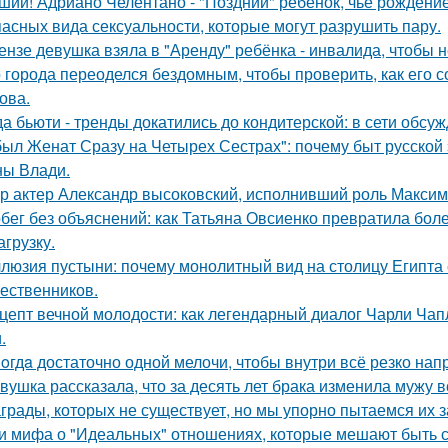
ший! Адриано Челентано - "Поздний" ребенок, чье рождени
пасных вида сексуальности, которые могут разрушить пару.
ензе девушка взяла в "Аренду" ребёнка - инвалида, чтобы н
 города переоделся бездомным, чтобы проверить, как его 
ова.
да бьюти - тренды докатились до кондитерской: в сети обсу
был Женат Сразу на Четырех Сестрах": почему быт русской
ы Влади.
р актер Александр высоковский, исполнивший роль Максима
бег без объяснений: как Татьяна Овсиенко превратила бол
агрузку.
люзия пустыни: почему монолитный вид на столицу Египта 
ественников.
цепт вечной молодости: как легендарный диалог Чарли Чап
.
oгдa достаточно одной мелочи, чтобы внутри всё резко нап
вушка рассказала, что за десять лет брака изменила мужу в
грады, которых не существует, но мы упорно пытаемся их з
и мифа о "Идеальных" отношениях, которые мешают быть 