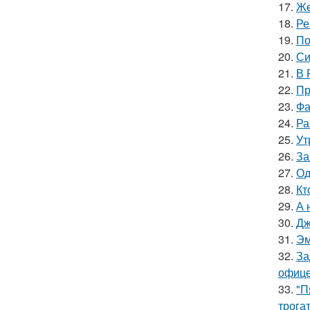
17.
Же
18.
Ре
19.
По
20.
Си
21.
В 
22.
Пр
23.
Фа
24.
Ра
25.
Ут
26.
За
27.
Од
28.
Кт
29.
А 
30.
Дж
31.
Эм
32.
За
офице
33.
"П
трога