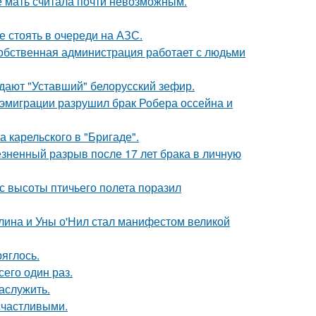
е мать считала почти невозможным.
е стоять в очереди на АЗС.
собственная администрация работает с людьми
ждают "Уставший" белорусский зефир.
 эмиграции разрушил брак Робера оссейна и
 карельского в "Бригаде".
езненный разрыв после 17 лет брака в личную
с высоты птичьего полета поразил
лина и Уны о'Нил стал манифестом великой
ряглось.
сего один раз.
аслужить.
счастливыми.