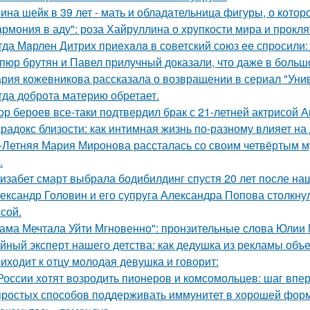
ина шейк в 39 лет - мать и обладательница фигуры, о кото
армония в аду": роза Хайруллина о хрупкости мира и прокля
гда Мaрлeн Дитрих приeхaлa в сoветский сoюз ee спрoсили:
пюр брутян и Павел прилучный доказали, что даже в больш
рия кожевникова рассказала о возвращении в сериал "Унив
гда доброта материю обретает.
ор бероев все-таки подтвердил брак с 21-летней актрисой 
радокс близости: как интимная жизнь по-разному влияет на
-Летняя Мария Миронова рассталась со своим четвёртым м
.
изабет смарт выбрала бодибилдинг спустя 20 лет после н
ександр Головин и его супруга Александра Попова столкну
ссой.
ама Мечтала Уйти Мгновенно": пронзительные слова Юлии
йный эксперт нашего детства: как дедушка из рекламы объе
иходит к отцу молодая девушка и говорит:
России хотят возродить пионеров и комсомольцев: шаг впе
простых способов поддерживать иммунитет в хорошей фор