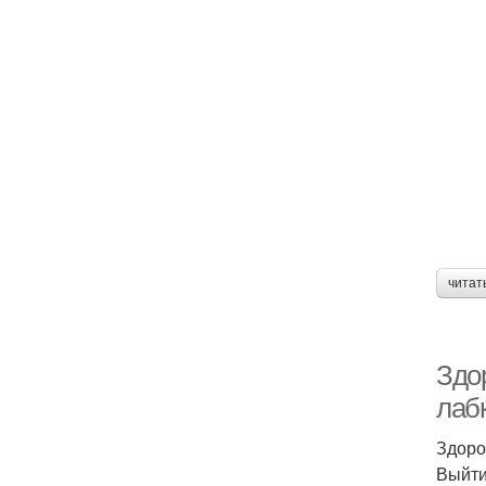
читат
Здо
лаб
Здоро
Выйти