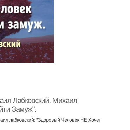
хаил Лабковский. Михаил
йти Замуж".
хаил лабковский: "Здоровый Человек НЕ Хочет