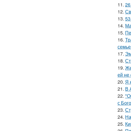
11.
26
12.
Св
13.
53
14.
Ма
15.
Пе
16.
Тр
семье
17.
Эм
18.
Ст
19.
Же
ей не
20.
Я 
21.
В 
22.
"О
с Бог
23.
Ст
24.
На
25.
Ки
26.
По