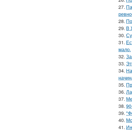
27.
Па
ревно
28.
По
29.
В 
30.
Су
31.
Ес
мало.
32.
За
33.
Эт
34.
На
начин
35.
Пр
36.
Ла
37.
Ме
38.
90
39.
"Ф
40.
Мо
41.
Ин