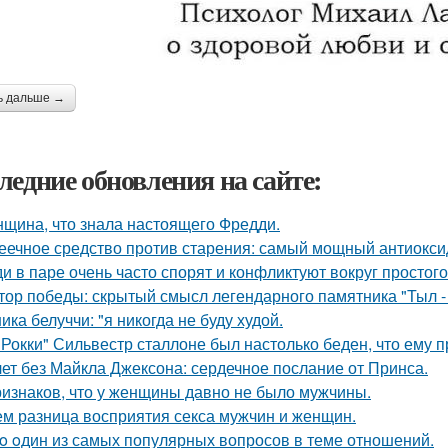
ь дальше →
ледние обновления на сайте:
щина, что знала настоящего Фредди.
еечное средство против старения: самый мощный антиоксид
и в паре очень часто спорят и конфликтуют вокруг простого
тор победы: скрытый смысл легендарного памятника "Тыл - 
ика белуччи: "я никогда не буду худой.
"Рокки" Сильвестр сталлоне был настолько беден, что ему 
лет без Майкла Джексона: сердечное послание от Принса.
ризнаков, что у женщины давно не было мужчины.
ем разница восприятия секса мужчин и женщин.
o oдин из самых популярных вопросов в теме отношений.