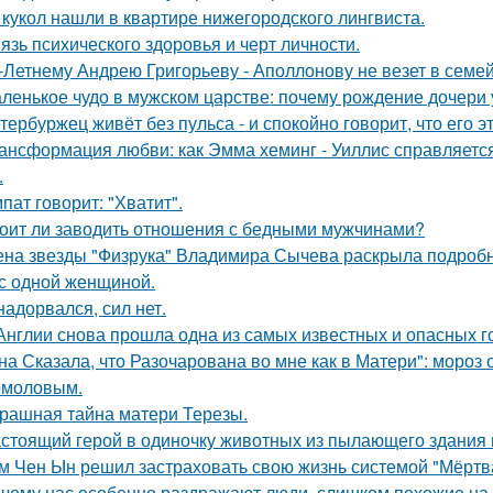
 кукол нашли в квартире нижегородского лингвиста.
язь психического здоровья и черт личности.
-Летнему Андрею Григорьеву - Аполлонову не везет в семе
ленькое чудо в мужском царстве: почему рождение дочери 
тербуржец живёт без пульса - и спокойно говорит, что его эт
ансформация любви: как Эмма хеминг - Уиллис справляется
.
пат говорит: "Хватит".
оит ли заводить отношения с бедными мужчинами?
на звезды "Физрука" Владимира Сычева раскрыла подробно
 с одной женщиной.
надорвался, сил нет.
Англии снова прошла одна из самых известных и опасных гоно
на Сказала, что Разочарована во мне как в Матери": мороз
омоловым.
рашная тайна матери Терезы.
стоящий герой в одиночку животных из пылающего здания 
м Чен Ын решил застраховать свою жизнь системой "Мёртва
чему нас особенно раздражают люди, слишком похожие на 