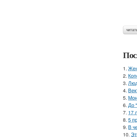
читат
Пос
1.
Жен
2.
Коп
3.
Люд
4.
Век
5.
Мон
6.
До 
7.
17 
8.
5 п
9.
В ч
10.
Эт