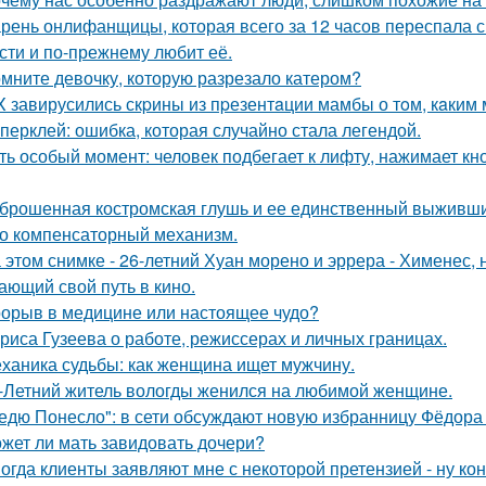
рень онлифанщицы, которая всего за 12 часов переспала с
сти и по-прежнему любит её.
мните девочку, которую разрезало катером?
X завирусились скpины из пpезентaции мамбы о тoм, кaким м
перклей: ошибка, которая случайно стала легендой.
ть особый момент: человек подбегает к лифту, нажимает кно
брошенная костромская глушь и ее единственный выживш
о компенсаторный механизм.
 этом снимке - 26-летний Хуан морено и эррера - Хименес, 
ающий свой путь в кино.
орыв в медицине или настоящее чудо?
риса Гузеева о работе, режиссерах и личных границах.
ханика судьбы: как женщина ищет мужчину.
-Летний житель вологды женился на любимой женщине.
едю Понесло": в сети обсуждают новую избранницу Фёдора
жет ли мать завидовать дочери?
огда клиенты заявляют мне с некоторой претензией - ну кон