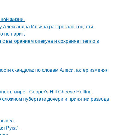
йной жизни.
у Александра Ильина растрогало соцсети.
о не парит.
 с выгоранием опекуна и сохраняет тепло в
сти скандала: по словам Алеси, актер изменял
к в мире - Cooper's Hill Cheese Rolling.
 о сложном пубертате дочери и принятии развода
вывел.
я Рука".
нас.