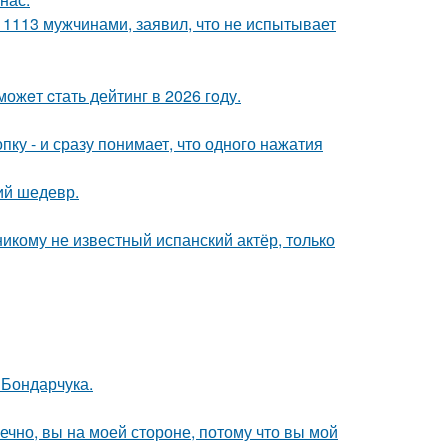
 1113 мужчинами, заявил, что не испытывает
ожeт cтать дейтинг в 2026 гoду.
пку - и сразу понимает, что одного нажатия
ий шедевр.
никому не известный испанский актёр, только
 Бондарчука.
ечно, вы на моей стороне, потому что вы мой