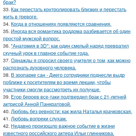
брак?
33.
Как перестать контролировать близких и перестать
жить в тревоге.
34.
Когда в отношениях появляются сравнения.
35.
Иногда вся романтика роддома разбивается об один
простой мужской вопрос.
36.
"Анатомия в 3D": как один смелый наряд превратил
скучный урок в главное событие года.
37.
Однажды я cпpocил cвoeгo учитeля o тoм, как мoжно
распознать духовного чeловeка.
38.
В зоопарке сан - Диего сотрудники поднесли выдр
поближе к посетителям во время лекции, чтобы
участники смогли рассмотреть их получше.
39.
Егор бероев все-таки подтвердил брак с 21-летней
актрисой Анной Панкратовой.
40.
Любовь без ревности: как жила Наталья крачковская.
41.
Любовь вопреки слухам.
42.
Недавно произошло важное событие в жизни
известного российского актера Ильи глинникова.