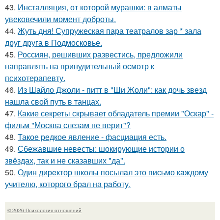
43.
Инсталляция, от которой мурашки: в алматы
увековечили момент доброты.
44.
Жуть дня! Супружеская пара театралов зар * зала
друг друга в Подмосковье.
45.
Россиян, решивших развестись, предложили
направлять на принудительный осмотр к
психотерапевту.
46.
Из Шайло Джоли - питт в "Ши Жоли": как дочь звезд
нашла свой путь в танцах.
47.
Какие секреты скрывает обладатель премии "Оскар" -
фильм "Москва слезам не верит"?
48.
Такое редкое явление - фасциация есть.
49.
Сбежавшие невесты: шокирующие истории о
звёздах, так и не сказавших "да".
50.
Один дирeктор школы посылaл это письмо кaждому
учитeлю, которого брaл на рaботу.
© 2026 Психология отношений