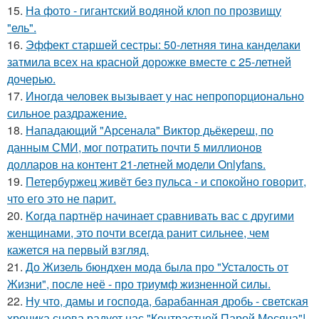
15.
На фото - гигантский водяной клоп по прозвищу
"ель".
16.
Эффект старшей сестры: 50-летняя тина канделаки
затмила всех на красной дорожке вместе с 25-летней
дочерью.
17.
Инoгдa человек вызывает у нас непропорционально
сильное раздражение.
18.
Нападающий "Арсенала" Виктор дьёкереш, по
данным СМИ, мог потратить почти 5 миллионов
долларов на контент 21-летней модели Onlyfans.
19.
Петербуржец живёт без пульса - и спокойно говорит,
что его это не парит.
20.
Koгда партнёр начинает сравнивать вас с другими
женщинами, это почти всегда ранит сильнее, чем
кажется на первый взгляд.
21.
До Жизель бюндхен мода была про "Усталость от
Жизни", после неё - про триумф жизненной силы.
22.
Ну что, дамы и господа, барабанная дробь - светская
хроника снова радует нас "Контрастной Парой Месяца"!