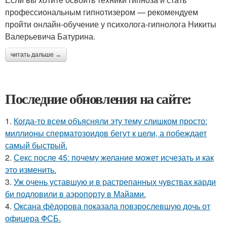
профессиональным гипнотизером — рекомендуем
пройти онлайн-обучение у психолога-гипнолога Никиты
Валерьевича Батурина.
читать дальше →
Последние обновления на сайте:
1.
Когда-то всем объясняли эту тему слишком просто:
миллионы сперматозоидов бегут к цели, а побеждает
самый быстрый.
2.
Секс после 45: почему желание может исчезать и как
это изменить.
3.
Уж очень уставшую и в растрепанных чувствах карди
би подловили в аэропорту в Майами.
4.
Оксана фёдорова показала повзрослевшую дочь от
офицера ФСБ.