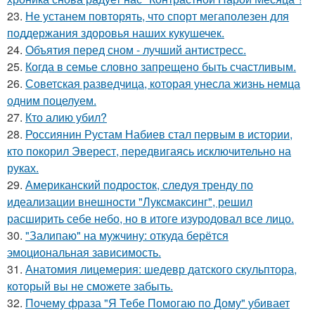
23.
Не устанем повторять, что спорт мегаполезен для
поддержания здоровья наших кукушечек.
24.
Объятия перед сном - лучший антистресс.
25.
Когда в семье словно запрещено быть счастливым.
26.
Советская разведчица, которая унесла жизнь немца
одним поцелуем.
27.
Кто алию убил?
28.
Россиянин Рустам Набиев стал первым в истории,
кто покорил Эверест, передвигаясь исключительно на
руках.
29.
Американский подросток, следуя тренду по
идеализации внешности "Луксмаксинг", решил
расширить себе небо, но в итоге изуродовал все лицо.
30.
"Залипаю" на мужчину: откуда берётся
эмоциональная зависимость.
31.
Анатомия лицемерия: шедевр датского скульптора,
который вы не сможете забыть.
32.
Почему фраза "Я Тебе Помогаю по Дому" убивает