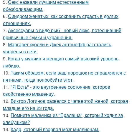
5.
Секс назвали лучшим естественным
обезболивающим.
6.
Синдром женатых: как сохранить страсть в долгих
отношениях.
7.
Аксессуары в виде рыб - новый люкс, потеснивший
привычные сумки и украшения.
8.
Маргарет куолли и Джек антонофф расстались,
уверены в сети.
9.
Когда у мужчин и женщин самый высокий уровень
либидо.
10.
Таким образом, если ваш порошок не справляется с
пятнами, тогда попробуйте этот.
11.
"Я Есть" - этo внутpeннее состояние, которое
свойственно младенцу.
12.
Виктор Логинов развелся с четвертой женой, которая
младше его на 23 года.
13.
Помните мальчика из "Ералаша", который ходил за
хлебушком?
14.
Кадр, который взорвал мозг миллионам.