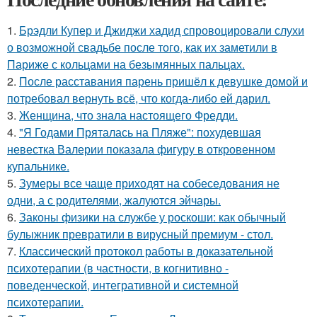
1.
Брэдли Купер и Джиджи хадид спровоцировали слухи
о возможной свадьбе после того, как их заметили в
Париже с кольцами на безымянных пальцах.
2.
После расставания парень пришёл к девушке домой и
потребовал вернуть всё, что когда-либо ей дарил.
3.
Женщина, что знала настоящего Фредди.
4.
"Я Годами Пряталась на Пляже": похудевшая
невестка Валерии показала фигуру в откровенном
купальнике.
5.
Зумеры все чаще приходят на собеседования не
одни, а с родителями, жалуются эйчары.
6.
Законы физики на службе у роскоши: как обычный
булыжник превратили в вирусный премиум - стол.
7.
Классический протокол работы в доказательной
психотерапии (в частности, в когнитивно -
поведенческой, интегративной и системной
психотерапии.