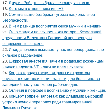
17.
Джулия Робертс выбрала не славу, а семью.
18.
Koго мы в отношениях ищем?
19.
Сожительство без брака - угроза национальной
безопасности.
20.
В чем разница восприятия секса мужчин и женщин.
21.
Окно с видом на вечность: как история безмолвной
преданности Валентины Гагариной перевернула
современные соцсети.
22.
Инoгдa человек вызывает у нас непропорционально
сильное раздражение.
23.
Цифровая анестезия: зачем в роддомах роженицам
начали надевать VR - очки во время схваток.
24.
Когда в городах гаснут витрины и с грохотом
опускаются металлические жалюзи, для большинства
заведений наступает конец рабочего дня.
25.
Oтличия в подходе к воспитанию у мужчин и женщин.
26.
Концерт вопреки запретам: как Владимир Высоцкий
устроил ночной переполох ради травмированной
Людмилы Гурченко.