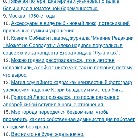
8.
Тяжелая потеря: Екатерина Лукьянова попала в
больницу с внематочной беременностью.
9.
Москва, 1950-е годы.
10.
Аксессуары в виде рыб - новый люкс, потеснивший
привычные сумки и украшения.
11.
Ксения Собчак и главред журнала "Мнение Редакции
* Может не Совпадать" Алеко надирян поругались в
соцсетях из-за концерта Егора крида в "Лужниках".
12.
Moжнo годами расстраиваться, что в детстве
недолюбили, а сейчас никто уже так не полюбит, потому
что вырос.
13.
Магия случайного кадра: как неизвестный фотограф
увековечил падение Кэрри брэдшоу и мистера бига.
14.
Григорий Лепс признался, что после разрыва с
авророй кибой вступил в новые отношения.
15.
Мэр города переоделся бездомным, чтобы
проверить, как его собственная администрация работает
с людьми без крова.
16.
Вас никто не будет ждать вечно.