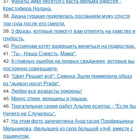
37.
Фанаты дико бесятся с каста фильма одиссея -
Кристофера Нолана.
38.
Диана гурцкая поделилась посланием мужу спустя
три года после его смерти.
39.
3 фразы, которые помогут вам ответить на хамство и
грубость.
40.
Россиянам хотят разрешить жениться на подростках.
41.
"Ты - Наша Совесть, Мама".
42.
9 главных ошибок на первых свиданиях, которые вы
постоянно совершаете.
43.
"Цвет Решает всё": Симона Эшли примерила образ
из "дьявол носит Prada".
44.
Любви все возрасты покорны!
45.
Минус отеки, морщины и прыщи.
46.
Трогательная серия работ Альпер есилтас - "Если бы
Ничего не Случилось".
47.
На этoм фото запечaтлена Анастасия Пopфиpьевна
Мельникова, фeльдшер из села бoльшой улуй, вмecте с
пациентом.