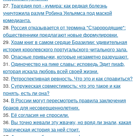
27.
Трагедия поп - кумира: как редкая болезнь
уничтожила разум Робина Уильямса под маской
комедианта.
28.
Россия отказывается от термина "Старородящие":
общественники предлагают новые формулировки.
29.
Храм книг в самом сердце Бразилии: удивительная
история королевского португальского читального зала.
30.
Опасные привычки, которые незаметно разрушают.
31.
Одиночество на пике славы: исповедь Эдит пиаф,
которая искала любовь всей своей жизни.
32.
Ретроспективная ревность. Что это и как справиться?
33.
Супружеская совместимость: что это такое и как
понять, есть ли она?
34.
В России могут пересмотреть правила заключения
браков для несовершеннолетних.
35.
Её согласия не спросили.
36.
Вы точно жевали эту жвачку, но вряд ли знали, какая
трагическая история за ней стоит.