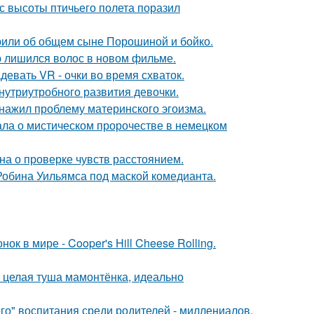
с высоты птичьего полета поразил
орили об общем сыне Порошиной и бойко.
ю лишился волос в новом фильме.
евать VR - очки во время схваток.
нутриутробного развития девочки.
бнажил проблему материнского эгоизма.
ала о мистическом пророчестве в немецком
на о проверке чувств расстоянием.
 Робина Уильямса под маской комедианта.
к в мире - Cooper's Hill Cheese Rolling.
и целая туша мамонтёнка, идеально
о" воспитания среди родителей - миллениалов.