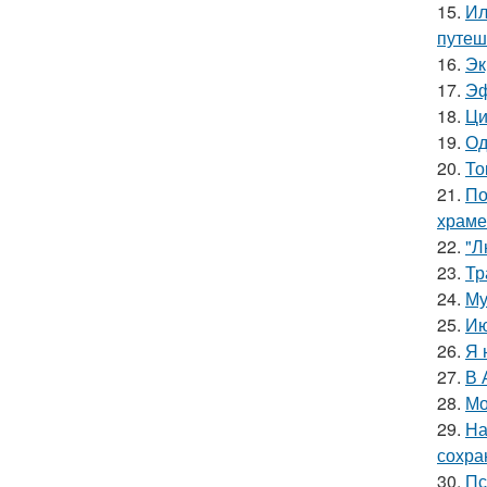
15.
Ил
путеш
16.
Эк
17.
Эф
18.
Ци
19.
Од
20.
То
21.
По
храме
22.
"Л
23.
Тр
24.
Му
25.
Ию
26.
Я 
27.
В 
28.
Мо
29.
На
сохра
30.
Пс