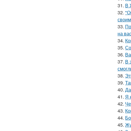
31.
В 
32.
"О
своим
33.
По
на ва
34.
Ко
35.
Со
36.
Ва
37.
В 
смогл
38.
Эт
39.
Та
40.
Да
41.
Я 
42.
Че
43.
Ко
44.
Бо
45.
Жу