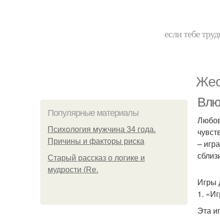
если тебе труд
Жес
Влю
Популярные материалы
Любов
Психология мужчина 34 года.
чувст
Причины и факторы риска
– игр
сблиз
Старый рассказ о логике и
мудрости (Re.
Игры 
1. «И
Эта и