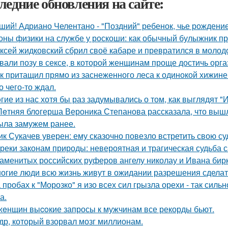
ледние обновления на сайте:
ший! Адриано Челентано - "Поздний" ребенок, чье рождени
оны физики на службе у роскоши: как обычный булыжник пр
ксей жидковский сбрил своё кабаре и превратился в молод
вали позу в сексе, в которой женщинам проще достичь орга
к притащил прямо из заснеженного леса к одинокой хижине 
о чего-то ждал.
гие из нас хотя бы раз задумывались о том, как выглядят 
Лeтняя блoгерша Вероника Степанова рассказала, что вышл
ыла замужем ранее.
ик Сукачев уверен: ему сказочно повезло встретить свою су
реки законам природы: невероятная и трагическая судьба 
аменитых российских руферов ангелу николау и Ивана бирку
огие люди всю жизнь живут в ожидании разрешения сделать
 пробах к "Морозко" я изо всех сил грызла орехи - так сильн
а.
жeнщин выcoкие запросы к мужчинам все рекорды бьют.
др, который взорвал мозг миллионам.