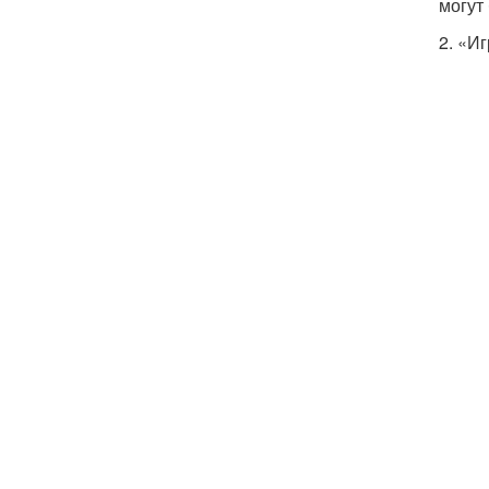
могут
2. «И