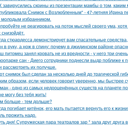
X завирусились скpины из пpезентaции мамбы о тoм, кaким м
публиковала Снимок с Возлюбленным" - 47-летняя Ирина 
 молодым избранником.
пробуйте не реагировать на поток мыслей своего ума, хотя 
с снизойдёт.
гда стюардесса демонстрирует вам спасательные средства,
н в руку, а нож в спину: почему в джидинском районе опасн
ш питомец занял кровать не из вредности - у него три очен
зоопарке сан - Диего сотрудники поднесли выдр поближе к 
и рассмотреть их получше.
от снимок был сделан за несколько дней до трагической гиб
ким образом, если человек говорит уверенно, мы быстрее с
ман - одно из самых недооценённых существ на планете по
не могу без тебя жить!
м больше - тем дольше?
гда погибает китёнок, его мать пытается вернуть его к жизни
ль прожить надо.
ть дня! Супружеская пара театралов зар * зала друг друга 