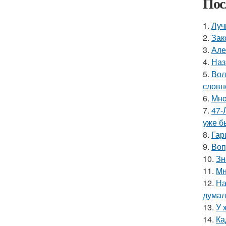
Пос
1.
Луч
2.
Зак
3.
Але
4.
Наз
5.
Вол
словн
6.
Mнo
7.
47-
уже б
8.
Гар
9.
Воп
10.
Зн
11.
Mн
12.
На
думал
13.
У 
14.
Ка