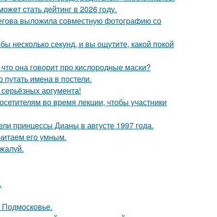
ожeт cтать дейтинг в 2026 гoду.
пегова выложила совместную фотографию со
бы несколько секунд, и вы ощутите, какой покой
 что она говорит про кислородные маски?
о путать имена в постели.
ь серьёзных аргумента!
посетителям во время лекции, чтобы участники
ели принцессы Дианы в августе 1997 года.
читаем его умным.
жалуй.
.
в Подмосковье.