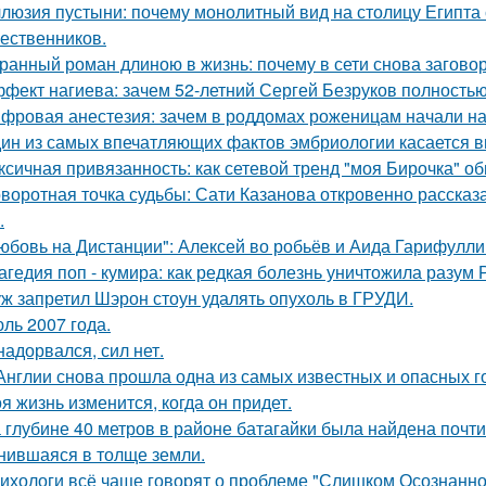
люзия пустыни: почему монолитный вид на столицу Египта 
ественников.
ранный роман длиною в жизнь: почему в сети снова загов
фект нагиева: зачем 52-летний Сергей Безруков полность
фровая анестезия: зачем в роддомах роженицам начали над
ин из самых впечатляющих фактов эмбриологии касается в
ксичная привязанность: как сетевой тренд "моя Бирочка" о
воротная точка судьбы: Сати Казанова откровенно рассказ
.
юбовь на Дистанции": Алексей во робьёв и Аида Гарифулли
агедия поп - кумира: как редкая болезнь уничтожила разум
ж запретил Шэрон стоун удалять опухоль в ГРУДИ.
ль 2007 года.
надорвался, сил нет.
Англии снова прошла одна из самых известных и опасных гоно
я жизнь изменится, когда он придет.
 глубине 40 метров в районе батагайки была найдена почт
нившаяся в толще земли.
ихологи всё чаще говорят о проблеме "Слишком Осознанног