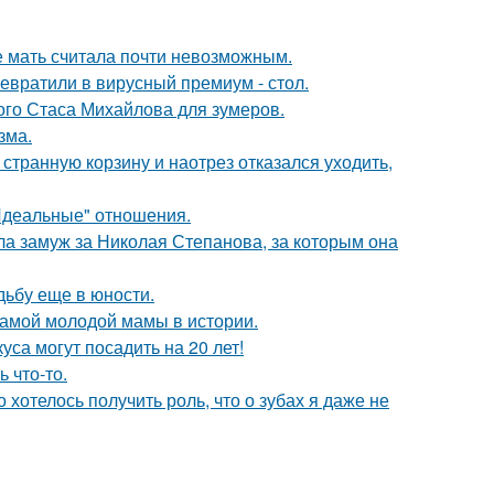
е мать считала почти невозможным.
евратили в вирусный премиум - стол.
ого Стаса Михайлова для зумеров.
зма.
странную корзину и наотрез отказался уходить,
"Идеальные" отношения.
а замуж за Николая Степанова, за которым она
дьбу еще в юности.
самой молодой мамы в истории.
са могут посадить на 20 лет!
 что-то.
о хотелось получить роль, что о зубах я даже не