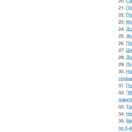
20.
Св
21.
По
22.
По
23.
Му
24.
До
25.
Же
26.
По
27.
Шк
28.
До
29.
Лу
30.
На
сохра
31.
По
32.
"М
язвит
33.
Тр
34.
Не
35.
Ми
по 3-4