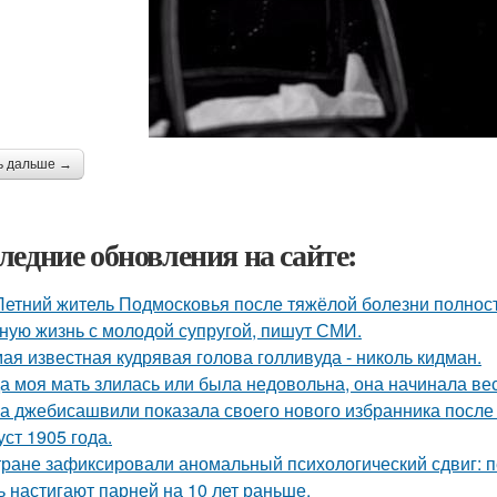
ь дальше →
ледние обновления на сайте:
Летний житель Подмосковья после тяжёлой болезни полнос
ную жизнь с молодой супругой, пишут СМИ.
ая известная кудрявая голова голливуда - николь кидман.
а моя мать злилась или была недовольна, она начинала вест
а джебисашвили показала своего нового избранника после
уст 1905 года.
тране зафиксировали аномальный психологический сдвиг: п
ь настигают парней на 10 лет раньше.