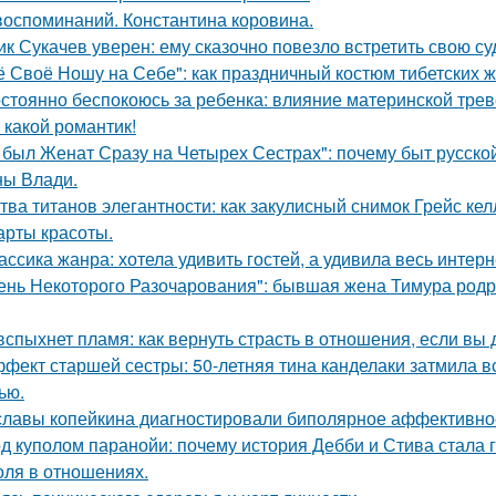
воспоминаний. Константина коровина.
ик Сукачев уверен: ему сказочно повезло встретить свою су
ё Своё Ношу на Себе": как праздничный костюм тибетских 
стоянно беспокоюсь за ребенка: влияние материнской трев
 какой романтик!
 был Женат Сразу на Четырех Сестрах": почему быт русско
ы Влади.
тва титанов элегантности: как закулисный снимок Грейс ке
арты красоты.
ассика жанра: хотела удивить гостей, а удивила весь интерн
ень Некоторого Разочарования": бывшая жена Тимура родри
вспыхнет пламя: как вернуть страсть в отношения, если вы 
фект старшей сестры: 50-летняя тина канделаки затмила вс
ью.
славы копейкина диагностировали биполярное аффективное
д куполом паранойи: почему история Дебби и Стива стала
оля в отношениях.