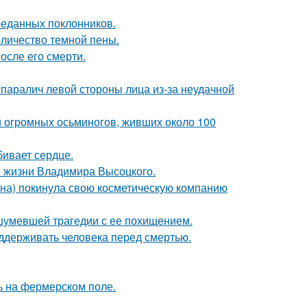
реданных поклонников.
оличество темной пены.
осле его смерти.
паралич левой стороны лица из-за неудачной
й огромных осьминогов, живших около 100
бивает сердце.
в жизни Владимира Высоцкого.
ина) покинула свою косметическую компанию
ашумевшей трагедии с ее похищением.
оддерживать человека перед смертью.
ь на фермерском поле.