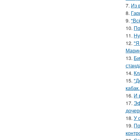
7.
Из 
8.
Гар
9.
"Вс
10.
По
11.
Ну
12.
"Я
Марин
13.
Би
станд
14.
Кл
15.
"Д
кабак.
16.
И 
17.
Эф
дочер
18.
У 
19.
По
контр