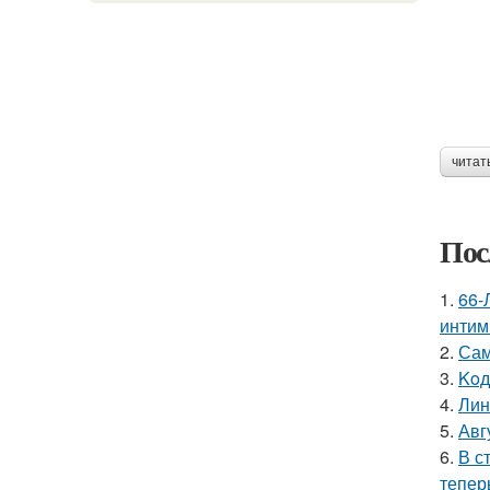
читат
Пос
1.
66-
интим
2.
Сам
3.
Koд
4.
Лин
5.
Авг
6.
В с
тепер