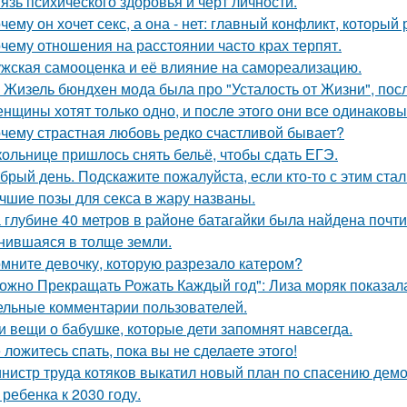
язь психического здоровья и черт личности.
чему он хочет секс, а она - нет: главный конфликт, которы
чему отношения на расстоянии часто крах терпят.
жская самооценка и её влияние на самореализацию.
 Жизель бюндхен мода была про "Усталость от Жизни", пос
нщины хотят только одно, и после этого они все одинаковы
чему страстная любовь редко счастливой бывает?
ольнице пришлось снять бельё, чтобы сдать ЕГЭ.
брый день. Подскaжите пожалуйста, если кто-то с этим стал
чшие позы для секса в жару названы.
 глубине 40 метров в районе батагайки была найдена почт
нившаяся в толще земли.
мните девочку, которую разрезало катером?
ожно Прекращать Рожать Каждый год": Лиза моряк показала 
ельные комментарии пользователей.
и вещи о бабушке, которые дети запомнят навсегда.
 ложитесь спать, пока вы не сделаете этого!
нистр труда котяков выкатил новый план по спасению дем
 ребенка к 2030 году.