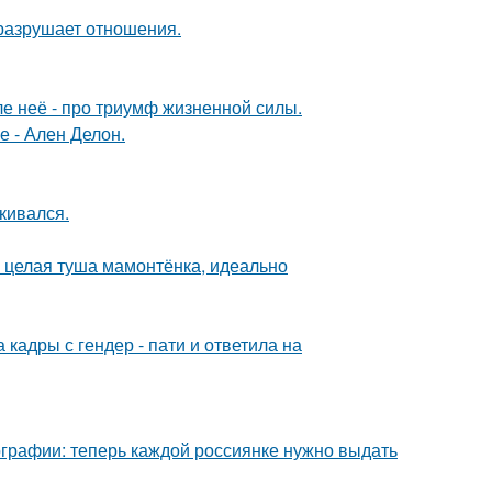
й разрушает отношения.
ле неё - про триумф жизненной силы.
е - Ален Делон.
кивался.
и целая туша мамонтёнка, идеально
кадры с гендер - пати и ответила на
ографии: теперь каждой россиянке нужно выдать