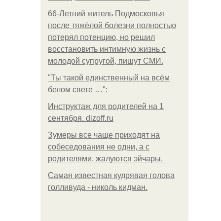
66-Летний житель Подмосковья
после тяжёлой болезни полностью
потерял потенцию, но решил
восстановить интимную жизнь с
молодой супругой, пишут СМИ.
"Ты такой единственный на всём
белом свете …":
Инструктаж для родителей на 1
сентября. dizoff.ru
Зумеры все чаще приходят на
собеседования не одни, а с
родителями, жалуются эйчары.
Самая известная кудрявая голова
голливуда - николь кидман.