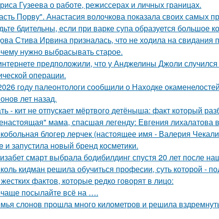
риса Гузеева о работе, режиссерах и личных границах.
асть Порву". Анастасия волочкова показала своих самых п
дьте бдительны, если при варке супа образуется большое к
ова Стива Ирвина призналась, что не ходила на свидания п
чему нужно выбрасывать старое.
интернете предположили, что у Анджелины Джоли случился 
ической операции.
2026 году палеонтологи сообщили о Находке окаменелосте
онов лет назад.
ть - кит не отпускает мёртвого детёныша: факт который раз
енастоящая" мама, спасшая легенду: Евгения лихалатова 
кобольная блогер лерчек (настоящее имя - Валерия Чекал
ue и запустила новый бренд косметики.
изабет смарт выбрала бодибилдинг спустя 20 лет после н
коль кидман решила обучиться професии, суть которой - п
 жестких фактов, которые редко говорят в лицо:
чаще посылайте всё на ….
мья слонов прошла много километров и решила вздремнут