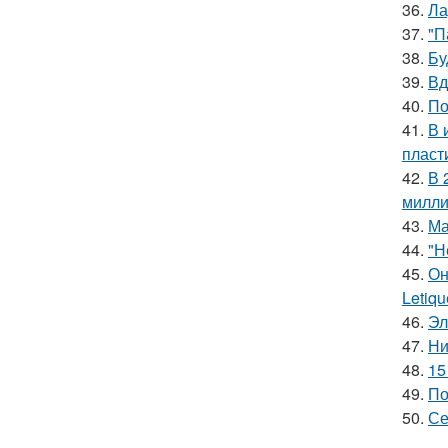
36.
Ла
37.
"П
38.
Бу
39.
Вд
40.
По
41.
В 
пласт
42.
В 
милли
43.
Ма
44.
"Н
45.
Он
Letiq
46.
Эл
47.
Ни
48.
15
49.
По
50.
Се