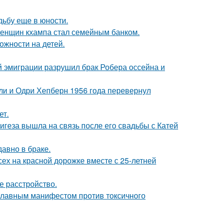
дьбу еще в юности.
женщин кхампа стал семейным банком.
ожности на детей.
й эмиграции разрушил брак Робера оссейна и
лли и Одри Хепберн 1956 года перевернул
ет.
геза вышла на связь после его свадьбы с Катей
давно в браке.
ех на красной дорожке вместе с 25-летней
 расстройство.
 главным манифестом против токсичного