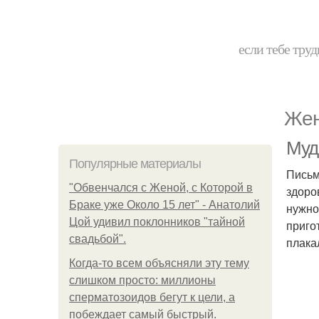
если тебе труд
Жен
Муд
Популярные материалы
Письм
"Обвенчался с Женой, с Которой в
здоро
Браке уже Около 15 лет" - Анатолий
нужно
Цой удивил поклонников "тайной
приго
свадьбой".
плака
Когда-то всем объясняли эту тему
слишком просто: миллионы
сперматозоидов бегут к цели, а
побеждает самый быстрый.