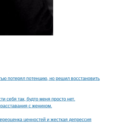
тью потерял потенцию, но решил восстановить
и себя так, будто меня просто нет.
 расставания с женихом.
ереоценка ценностей и жесткая депрессия