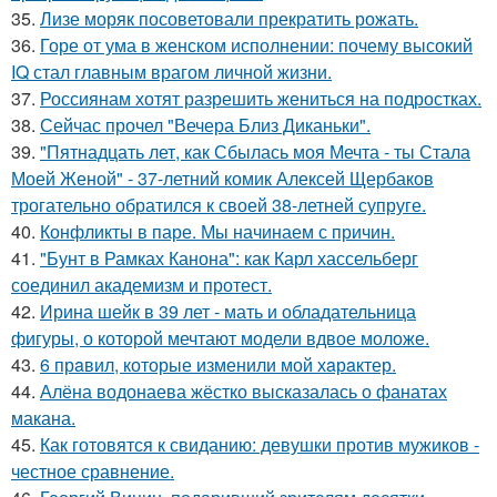
35.
Лизе моряк посоветовали прекратить рожать.
36.
Горе от ума в женском исполнении: почему высокий
IQ стал главным врагом личной жизни.
37.
Россиянам хотят разрешить жениться на подростках.
38.
Сейчас прочел "Вечера Близ Диканьки".
39.
"Пятнадцать лет, как Сбылась моя Мечта - ты Стала
Моей Женой" - 37-летний комик Алексей Щербаков
трогательно обратился к своей 38-летней супруге.
40.
Конфликты в паре. Мы начинаем с причин.
41.
"Бунт в Рамках Канона": как Карл хассельберг
соединил академизм и протест.
42.
Ирина шейк в 39 лет - мать и обладательница
фигуры, о которой мечтают модели вдвое моложе.
43.
6 прaвил, которые изменили мой хaрaктер.
44.
Алёна водонаева жёстко высказалась о фанатах
макана.
45.
Как готовятся к свиданию: девушки против мужиков -
честное сравнение.