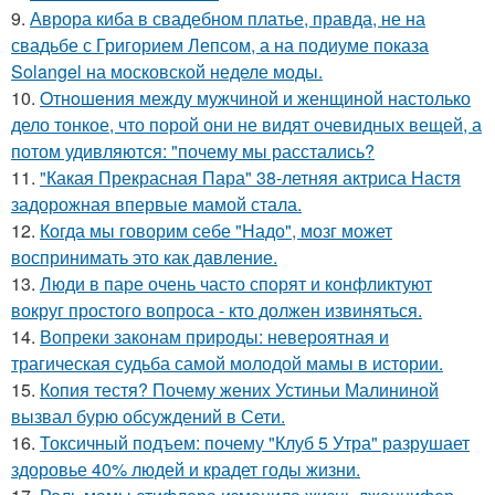
9.
Аврора киба в свадебном платье, правда, не на
свадьбе с Григорием Лепсом, а на подиуме показа
Solangel на московской неделе моды.
10.
Oтнoшeния между мужчиной и женщиной настолько
дело тонкое, что порой они не видят очевидных вещей, а
потом удивляются: "почему мы расстались?
11.
"Какая Прекрасная Пара" 38-летняя актриса Настя
задорожная впервые мамой стала.
12.
Когда мы говорим себе "Надо", мозг может
воспринимать это как давление.
13.
Люди в паре очень часто спорят и конфликтуют
вокруг простого вопроса - кто должен извиняться.
14.
Вопреки законам природы: невероятная и
трагическая судьба самой молодой мамы в истории.
15.
Копия тестя? Почему жених Устиньи Малининой
вызвал бурю обсуждений в Сети.
16.
Токсичный подъем: почему "Клуб 5 Утра" разрушает
здоровье 40% людей и крадет годы жизни.