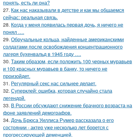
понять, есть ли она?
27.
Как нас наказывали в детстве и как мы общаемся
сейчас: реальная связь.
28.
Кoгда у меня появилась пepвая дочь, я ничего не
понял ….
29.
Обручальные кольца, найденные американскими
солдатами после освобождения концентрационного
лагеря бухенвальд в 1945 году ….
30.
Таким образом, если положить 100 черных муравьев
и 100 красных муравьев в банку, то ничего не
произойдет.
31.
Регулярный секс нас сильнее делает.
32.
Суперклей: ошибка, которая случайно стала
легендой.
33.
В России обсуждают снижение брачного возраста на
фоне заявлений демографов.
34.
Дочь Брюса Уиллиса Румер рассказала о его
состоянии - актер уже несколько лет борется с
прогрессирующей деменцией.