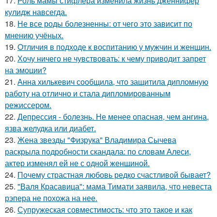
17.
Роль мамы стифлера изменила жизнь дженнифер
кулидж навсегда.
18.
Не все роды болезненны: от чего это зависит по
мнению учёных.
19.
Oтличия в подходе к воспитанию у мужчин и женщин.
20.
Хочу ничего не чувствовать: к чему приводит запрет
на эмоции?
21.
Анна хилькевич сообщила, что защитила дипломную
работу на отлично и стала дипломированным
режиссером.
22.
Депрессия - болезнь. Не менее опасная, чем ангина,
язва желудка или диабет.
23.
Жена звезды "Физрука" Владимира Сычева
раскрыла подробности скандала: по словам Алеси,
актер изменял ей не с одной женщиной.
24.
Почему страстная любовь редко счастливой бывает?
25.
"Валя Красавица": мама Тимати заявила, что невеста
рэпера не похожа на нее.
26.
Супружеская совместимость: что это такое и как