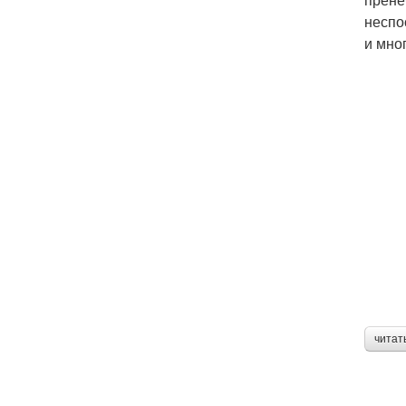
неспо
и мно
читат