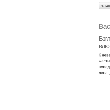
читат
Вас
Взг
влю
К нев
жесты
повед
лица, 