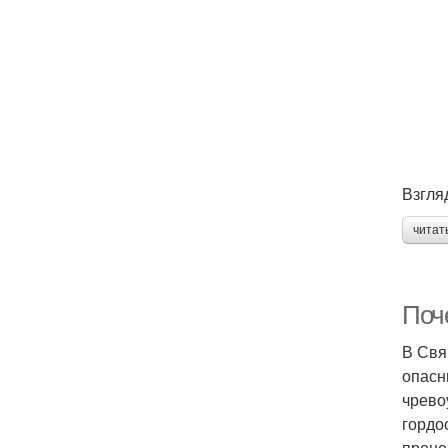
Взгля
читат
Поч
В Свя
опасн
чрево
гордо
прене