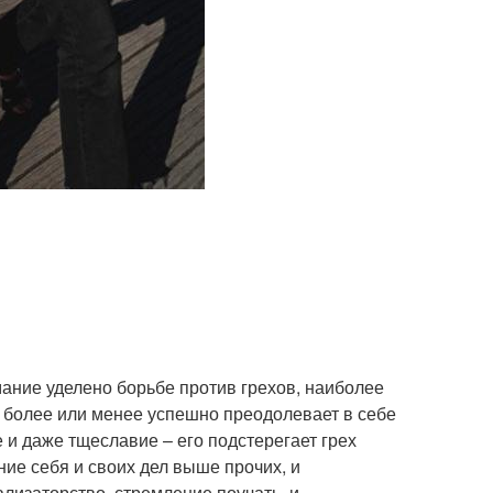
ние уделено борьбе против грехов, наиболее
к более или менее успешно преодолевает в себе
е и даже тщеславие – его подстерегает грех
ние себя и своих дел выше прочих, и
лизаторство, стремление поучать, и