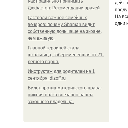
Как правильно принимать
дейст
Дюфастон: Рекомендации врачей
преду
На вс
Гастроли важнее семейных
одни 
вечеров: почему Shaman видит
собственную дочь чаще на экране,
чем вживую.
Главной героиней стала
школьница, забеременевшая от 21-
летнего парня.
Инструктаж для родителей на 1
сентября. dizoff.ru
Билет против материнского права:
нижняя полка внезапно нашла
законного владельца.