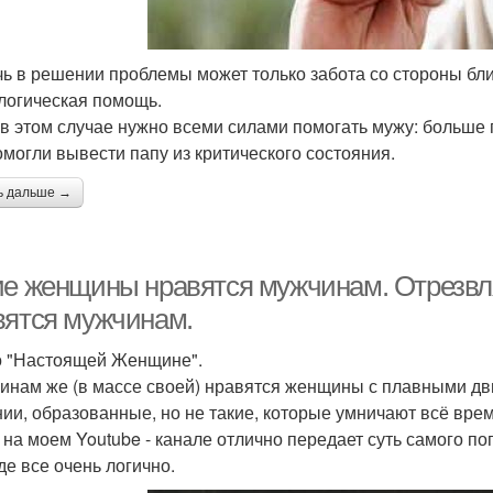
ь в решении проблемы может только забота со стороны бли
логическая помощь.
в этом случае нужно всеми силами помогать мужу: больше 
омогли вывести папу из критического состояния.
ь дальше →
ие женщины нравятся мужчинам. Отрезвл
вятся мужчинам.
 "Настоящей Женщине".
инам же (в массе своей) нравятся женщины с плавными дв
ии, образованные, но не такие, которые умничают всё врем
 на моем Youtube - канале отлично передает суть самого поп
де все очень логично.