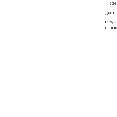
Пси
Длите
подде
повыш