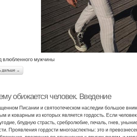
д влюбленного мужчины
ь дальше →
ему обижается человек. Введение
щенном Писании и святоотеческом наследии большое внима
ым и коварным из которых является гордость. Если челове
угодие, блудную страсть, сребролюбие, печаль, гнев, уныни
сти. Проявления гордости многоаспектны: это и превознесе
брежение, презрение по отношению к другим людям, и мора