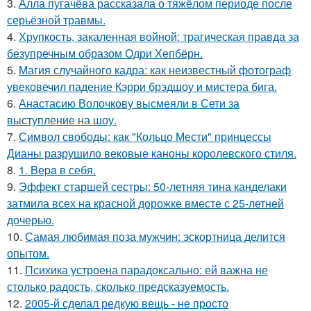
3.
Алла пугачёва рассказала о тяжёлом периоде после
серьёзной травмы.
4.
Хрупкость, закаленная войной: трагическая правда за
безупречным образом Одри Хепбёрн.
5.
Магия случайного кадра: как неизвестный фотограф
увековечил падение Кэрри брэдшоу и мистера бига.
6.
Анастасию Волочкову высмеяли в Сети за
выступление на шоу.
7.
Символ свободы: как "Кольцо Мести" принцессы
Дианы разрушило вековые каноны королевского стиля.
8.
1. Bеpa в себя.
9.
Эффект старшей сестры: 50-летняя тина канделаки
затмила всех на красной дорожке вместе с 25-летней
дочерью.
10.
Самая любимая поза мужчин: эскортница делится
опытом.
11.
Психика устроена парадоксально: ей важна не
столько радость, сколько предсказуемость.
12.
2005-й сделал редкую вещь - не просто