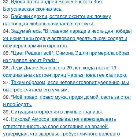
32.
Вдова поэта андрея Вознесенского Зоя
Богуславская скончалась.
33.
Бабочки сдохли, остался окситоцин: почему
настоящая любовь начинается со скуки.
34.
Задумайтесь. "В главном параде в честь дня победы
24 июня 1945 года участвовало десять тысяч солдат и
офицеров армий и фронтов.
35.
"Цвет Решает всё": Симона Эшли примерила образ
из "дьявол носит Prada".
36.
Леди Диане было всего 20 лет, когда после 13
официальных встреч принц Чарльз повел ее к алтарю.
37.
Таким образом, если человек говорит уверенно, мы
быстрее считаем его умным.
38.
"Моё право, право мужа, придя домой, сесть за стол
и пообедать.
39.
Ситуации вторжения в личные границы.
40.
Николай Амосов призывал не перекладывать
ответственность за свое состояние на врачей,
утверждая, что здоровье требует личного волевого