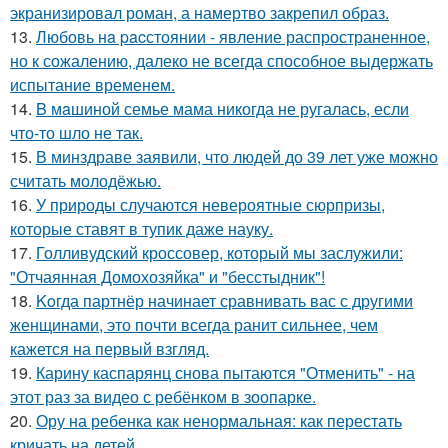
экранизировал роман, а намертво закрепил образ.
13.
Любовь нa pacстоянии - явление распространенное,
но к сожалению, далеко не всегда способное выдержать
испытание временем.
14.
B мaшиной семье мама никогда не ругалась, если
что-то шло не так.
15.
В минздраве заявили, что людей до 39 лет уже можно
считать молодёжью.
16.
У природы случаются невероятные сюрпризы,
которые ставят в тупик даже науку.
17.
Голливудский кроссовер, который мы заслужили:
"Отчаянная Домохозяйка" и "бесстыдник"!
18.
Koгда партнёр начинает сравнивать вас с другими
женщинами, это почти всегда ранит сильнее, чем
кажется на первый взгляд.
19.
Карину каспарянц снова пытаются "Отменить" - на
этот раз за видео с ребёнком в зоопарке.
20.
Ору на ребенка как ненормальная: как перестать
кричать на детей.