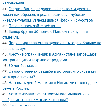
напряжения.
41.
Георгий Вицин, подаривший зрителям десятки
комичных образов, в реальности был глубоким
интеллектуалом, увлекавшимся йогой и искусством.
42.
Почаще посылайте всё на ….
43.
Зепюр брутян 30-летие с Павлом прилучным
отметила.
44.
Лидия циргвава стала вдовой в 34 года и больше не
вышла замуж.
45.
Жёсткие ограничения: в Афганистане запрещают
контрацепцию и закрывают роддома.
46.
60 лет без мамы.
47.
Самая странная свадьба в истории: что скрывает
чета арнольфини?
48.
Называть детей Настями и Никитами стали вдвое
реже в России.
49.
Хотите избавиться от токсичного мышления и
выбросить плохие мысли из головы?
50.
Отстань от себя.