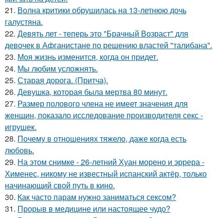
21.
Волна критики обрушилась на 13-летнюю дочь
галустяна.
22.
Девять лет - теперь это "Брачный Возраст" для
девочек в Афганистане по решению властей "талибана".
23.
Моя жизнь изменится, когда он придет.
24.
Мы любим усложнять.
25.
Старая дорога. (Притча).
26.
Девушка, которая была мертва 80 минут.
27.
Размер полового члена не имеет значения для
женщин, показало исследование производителя секс -
игрушек.
28.
Почему в отношениях тяжело, даже когда есть
любовь.
29.
На этом снимке - 26-летний Хуан морено и эррера -
Хименес, никому не известный испанский актёр, только
начинающий свой путь в кино.
30.
Как часто парам нужно заниматься сексом?
31.
Прорыв в медицине или настоящее чудо?