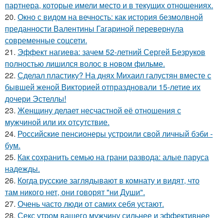
партнера, которые имели место и в текущих отношениях.
20.
Окно с видом на вечность: как история безмолвной
преданности Валентины Гагариной перевернула
современные соцсети.
21.
Эффект нагиева: зачем 52-летний Сергей Безруков
полностью лишился волос в новом фильме.
22.
Сделал пластику? На днях Михаил галустян вместе с
бывшей женой Викторией отпраздновали 15-летие их
дочери Эстеллы!
23.
Женщину делает несчастной её отношения с
мужчиной или их отсутствие.
24.
Российские пенсионеры устроили свой личный бэби -
бум.
25.
Как сохранить семью на грани развода: алые паруса
надежды.
26.
Когда русские заглядывают в комнату и видят, что
там никого нет, они говорят "ни Души".
27.
Очень часто люди от самих себя устают.
28.
Секс утром вашего мужчину сильнее и эффективнее