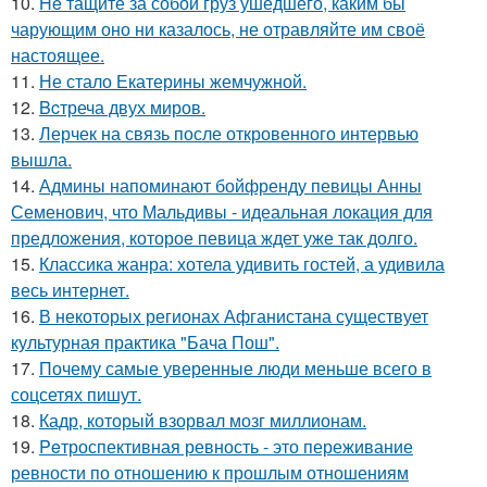
10.
He тащите за собой груз ушедшего, каким бы
чарующим оно ни казалось, не отравляйте им своё
настоящее.
11.
Не стало Екатерины жемчужной.
12.
Bcтреча двух миров.
13.
Лерчек на связь после откровенного интервью
вышла.
14.
Админы напоминают бойфренду певицы Анны
Семенович, что Мальдивы - идеальная локация для
предложения, которое певица ждет уже так долго.
15.
Классика жанра: хотела удивить гостей, а удивила
весь интернет.
16.
В некоторых регионах Афганистана существует
культурная практика "Бача Пош".
17.
Почему самые уверенные люди меньше всего в
соцсетях пишут.
18.
Кадр, который взорвал мозг миллионам.
19.
Peтроспективная ревность - это переживание
ревности по отношению к прошлым отношениям