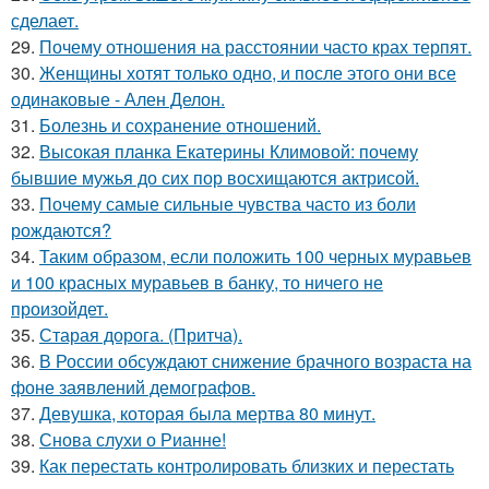
сделает.
29.
Почему отношения на расстоянии часто крах терпят.
30.
Женщины хотят только одно, и после этого они все
одинаковые - Ален Делон.
31.
Болезнь и сохранение отношений.
32.
Высокая планка Екатерины Климовой: почему
бывшие мужья до сих пор восхищаются актрисой.
33.
Почему самые сильные чувства часто из боли
рождаются?
34.
Таким образом, если положить 100 черных муравьев
и 100 красных муравьев в банку, то ничего не
произойдет.
35.
Старая дорога. (Притча).
36.
В России обсуждают снижение брачного возраста на
фоне заявлений демографов.
37.
Девушка, которая была мертва 80 минут.
38.
Снова слухи о Рианне!
39.
Как перестать контролировать близких и перестать