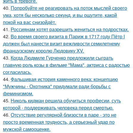
жить в тревоге.
40.
Попробуйте не реагировать на поток мыслей своего
ума, хотя бы несколько секунд, и вы ощутите, какой
покой на вас снизойдёт.
41.
Россиянам хотят разрешить жениться на подростках.
42.
Во время своего визита в Париж в 1717 году Пётр I
должен был нанести визит вежливости семилетнему
французскому королю Людовику XV.
43.
Когда Людмиле Гурченко предложили сыграть
главную роль козы в фильме "Мама", актриса с радостью
согласилась.
44.
Фальшивая история каменного века: концепцию
"Мужчины - Охотника" придумали ради борьбы с
феминизмом.
45.
Николь кидман решила обучиться професии, суть
которой - поддерживать человека перед смертью.
46.
Отсутствие регулярной близости в паре - это не
просто временная трудность, а серьезный удар по
мужской самооценке.