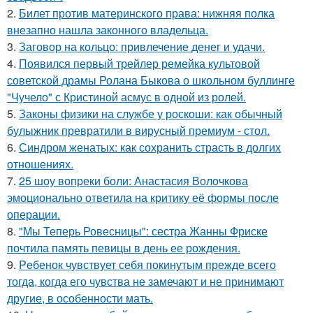
2.
Билет против материнского права: нижняя полка
внезапно нашла законного владельца.
3.
Заговор на кольцо: привлечение денег и удачи.
4.
Появился первый трейлер ремейка культовой
советской драмы Ролана Быкова о школьном буллинге
"Чучело" с Кристиной асмус в одной из ролей.
5.
Законы физики на службе у роскоши: как обычный
булыжник превратили в вирусный премиум - стол.
6.
Синдром женатых: как сохранить страсть в долгих
отношениях.
7.
25 шоу вопреки боли: Анастасия Волочкова
эмоционально ответила на критику её формы после
операции.
8.
"Мы Теперь Ровесницы": сестра Жанны Фриске
почтила память певицы в день ее рождения.
9.
Peбенок чувствует себя покинутым прежде всего
тогда, когда его чувства не замечают и не принимают
другие, в особенности мать.