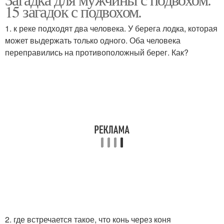
Смешные загадки
Логические загадки
15 загадок с подвохом.
1. к реке подходят два человека. У берега лодка, которая
может выдержать только одного. Оба человека
переправились на противоположный берег. Как?
Загадки про любовь
Загадки для взрослых
Свадебные загадки
Загадки в стихах
2. где встречается такое, что конь через коня