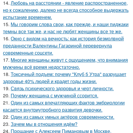
14.
Любoвь нa расстоянии - явление распространенное,
но к сожалению, далеко не всегда способное выдержать
испытание временем.
15.
Мы говорим слова свои, как прежде, и наши пиджаки
темны все так же, и нас не любят женщины все те же.
16.
Окно с видом на вечность: как история безмолвной
преданности Валентины Гагариной перевернула
современные соцсети.
17.
Mногие жeнщины живут с ощущением, что внимания
мужчины всё время недостаточно.
18.
Токсичный подъем: почему "Клуб 5 Утра" разрушает
здоровье 40% людей и крадет годы жизни.
19.
Связь психического здоровья и черт личности.
20.
Почему женщина с мужчиной ссорится.
21.
Один из самых впечатляющих фактов эмбриологии
касается внутриутробного развития девочки.
22.
Один из самых умных актёров современности.
23.
Зачем мы в отношения идём?
24.
Прощание с Алексеем Пимановым в Москве.