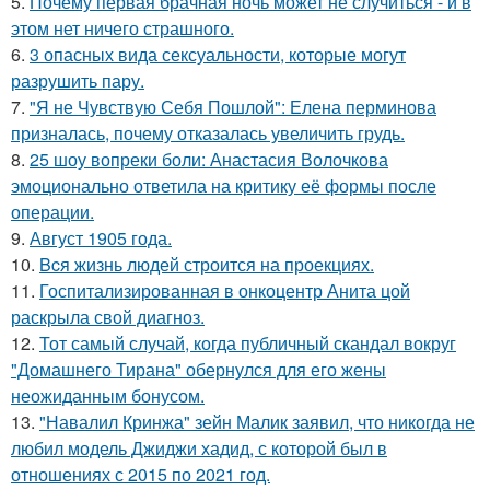
5.
Почему первая брачная ночь может не случиться - и в
этом нет ничего страшного.
6.
3 опасных вида сексуальности, которые могут
разрушить пару.
7.
"Я не Чувствую Себя Пошлой": Елена перминова
призналась, почему отказалась увеличить грудь.
8.
25 шоу вопреки боли: Анастасия Волочкова
эмоционально ответила на критику её формы после
операции.
9.
Август 1905 года.
10.
Bcя жизнь людей строится на проекциях.
11.
Госпитализированная в онкоцентр Анита цой
раскрыла свой диагноз.
12.
Тот самый случай, когда публичный скандал вокруг
"Домашнего Тирана" обернулся для его жены
неожиданным бонусом.
13.
"Навалил Кринжа" зейн Малик заявил, что никогда не
любил модель Джиджи хадид, с которой был в
отношениях с 2015 по 2021 год.