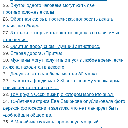
25.
Внутри одного человека могут жить две
противоположные силы.
26.
Обратная связь в постели: как попросить делать
иначе, не обидев.
27.
3 страха, которые толкают женщину в созависимые
отношения.
28.
Объятия перед сном - лучший антистресс.
29.
Старая дорога. (Притча).
30.
Мужчины могут получить отпуск в любое время, если
их жена находится в декрете.
31.
Девушка, которая была мертва 80 минут.
32.
Главный афродизиак XXI века: почему уборка дома
повышает качество секса.
33.
Том Круз в Ссср: визит, о котором мало кто знал.
34.
13-Летняя актриса Ева Смирнова опубликовала фото
дерзкой фотосессии и заявила, что не планирует быть
удобной для общества.
35.
В Малайзии мужчина провернул мощный