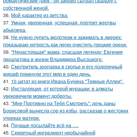
романтический трюк - он заново сыграл свадьбу с
собственной женой.
36.
Мой характер из детства.
37.
Умная, уверенная, успешная: портрет жертвы
абьюзера.
38.
Не нужно лупить молотком и зажимать в дверях:
показываю хитрость как легко очистить грецкие орехи.
39.
"Ненастоящая" мама, спасшая легенду: Евгения
лихалатова в жизни Владимира Высоцкого.
40.
Смотритель зоопарка в скопье и его подопечный
жираф покинули этот мир в один день.
41.
10 цитат из книги Ивана Бунина "Темные Аллеи".
42.
Инсталляция, от которой мурашки: в алматы
увековечили момент доброты.
43.
"Мне Противно на Тебя Смотреть": дочь даны
Борисовой вынесла сор из избы, рассказав о жестоких
упреках матери.
44.
Почаще посылайте всё на ….
45.
Секретный ингредиент необычайной