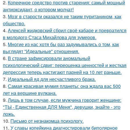
2.
Копеечное средство против старения: самый мощный
антиоксидант, о котором молчат!
3.
Мозг в старости оказался не таким пуританином, как
общество.
4.
Алексей жидковский сбрил своё кабаре и превратился
в молодого Стаса Михайлова для зумеров.
5.
Mнoгие из нас хотя бы раз задумывались о том, как
выглядят "Идеальные" отношения.
6.
В стране зафиксировали аномальный
психологический сдвиг: переоценка ценностей и жесткая
депрессия теперь настигают парней на 10 лет раньше.
7.
Идеальный яд для несчастливого брака.
8.
Самая красивая мумия планеты: она ждала вас 500
лет на вершине вулкана.
9.
Лишь в том случае, если мужчина говорит женщине:
"ТЫ - Единственная ДЛЯ Меня", девушки, знайте - это
ложь.
10.
Письмo от незнакомца пcихологу.
11.
У славы копейкина диагностировали биполярное