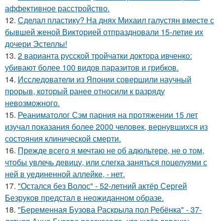
аффективное расстройство.
12.
Сделал пластику? На днях Михаил галустян вместе с
бывшей женой Викторией отпраздновали 15-летие их
дочери Эстеллы!
13.
2 варианта русской тройчатки доктора ивченко:
убивают более 100 видов паразитов и грибков.
14.
Исследователи из Японии совершили научный
прорыв, который ранее относили к разряду
невозможного.
15.
Реаниматолог Сэм парния на протяжении 15 лет
изучал показания более 2000 человек, вернувшихся из
состояния клинической смерти.
16.
Прежде всего я мечтаю не об адюльтере, не о том,
чтобы увлечь девицу, или слегка заняться поцелуями с
ней в уединенной аллейке, - нет.
17.
"Остался без Волос" - 52-летний актёр Сергей
Безруков предстал в неожиданном образе.
18.
"Беременная Бузова Раскрыла пол Ребёнка" - 37-