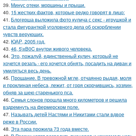
39.
Минус отеки, морщины и прыщи.
40.
15 жестких фактов, которые редко говорят в лицо:
41.
Блогерша выложила фото кулича с секс - игрушкой и
стала фигуранткой уголовного дела об оскорблении
чувств верующих.
42.
ЮАР, 2005 год.
43.
46, 5\xB0C внутри живого человека.
44.
Это, пожалуй, единственный кулич, который не
хочется резать - его хочется обнять, посадить на диван и
умиляться весь день.
45.
Прощание. В тревожной мгле, отчаянно рыдая, моля
и проклиная небеса, лежит, от горя скорчившись, хозяин,
обняв за шею старенького пса.
46.
Семья слонов прошла много километров и решила
вздремнуть на фермерском поле.
47.
Называть детей Настями и Никитами стали вдвое
реже в России.
48.
Эта пара прожила 73 года вместе.