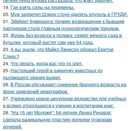
летняя Анна Бузова рассказала, что ждёт девочку.
19.
Где взять силы на перемены.
20.
Муж запретил Шэрон стоун удалять опухоль в ГРУДИ.
21.
Эффект бумеранга: почему возвращение к бывшим
партнерам стало главным психологическим трендом.
22.
Жизнь без воздуха и полива: секрет вечного сада в
бутылке, который растет сам уже 54 года.
23.
А вы знали, что Майкл Джексон обожал Бритни
Спирс?
24.
Что делать, когда вас что-то злит.
25.
Настоящий герой в одиночку животных из
пылающего здания вывел.
26.
В России обсуждают снижение брачного возраста на
фоне заявлений демографов.
27.
Учреждено новое цензурное ведомство для учебных
и всяких относящихся к учению и воспитанию книг.
28.
"На 15 лет Моложе": 54-летняя Дениз Ричардс
сделала радикальную пластику вопреки уговорам
дочерей.