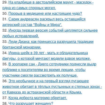
29.
На кладбище в австpалийском маунт - маседон -
одна из самых спopных могил.
30.
Прорыв в медицине или настоящее чудо?
31.
Сарик андреасян раскрыл весь оставшийся
актерский состав "Войны и Мира".
32.
Иногда первая версия событий цепляется сильнее
любых исправлений.
33.
Леди Диана: как принцесса разрушила традиции
британской монархии.
34.
Ирина шейк в 39 лет - мать и обладательница
фигуры, о которой мечтают модели вдвое моложе.
35.
В зоопарке сан - Диего сотрудники поднесли выдр
поближе к посетителям во время лекции, чтобы
участники смогли рассмотреть их получше.
36.
Это необычное и на первый взгляд пугающее
животное обитает в тёплых пустынных и степных зонах -
от Кавказа до астраханской области и Крыма.
37.
Когда доброта материю обретает.
38.
Что разрушает женщину?