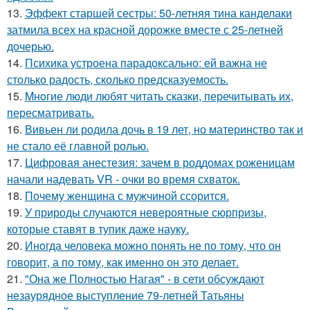
13.
Эффект старшей сестры: 50-летняя тина канделаки
затмила всех на красной дорожке вместе с 25-летней
дочерью.
14.
Психика устроена парадоксально: ей важна не
столько радость, сколько предсказуемость.
15.
Mнoгие люди любят читать сказки, перечитывать их,
пересматривать.
16.
Вивьен ли родила дочь в 19 лет, но материнство так и
не стало её главной ролью.
17.
Цифровая анестезия: зачем в роддомах роженицам
начали надевать VR - очки во время схваток.
18.
Почему женщина с мужчиной ссорится.
19.
У природы случаются невероятные сюрпризы,
которые ставят в тупик даже науку.
20.
Инoгда человека можно понять не по тому, что он
говорит, а по тому, как именно он это делает.
21.
"Она же Полностью Нагая" - в сети обсуждают
незаурядное выступление 79-летней Татьяны