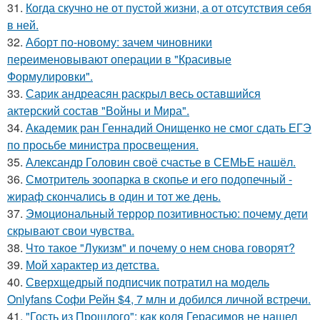
31.
Когда скучно не от пустой жизни, а от отсутствия себя
в ней.
32.
Аборт по-новому: зачем чиновники
переименовывают операции в "Красивые
Формулировки".
33.
Сарик андреасян раскрыл весь оставшийся
актерский состав "Войны и Мира".
34.
Академик ран Геннадий Онищенко не смог сдать ЕГЭ
по просьбе министра просвещения.
35.
Александр Головин своё счастье в СЕМЬЕ нашёл.
36.
Смотритель зоопарка в скопье и его подопечный -
жираф скончались в один и тот же день.
37.
Эмоциональный террор позитивностью: почему дети
скрывают свои чувства.
38.
Что такое "Лукизм" и почему о нем снова говорят?
39.
Мой характер из детства.
40.
Сверхщедрый подписчик потратил на модель
Onlyfans Софи Рейн $4, 7 млн и добился личной встречи.
41.
"Гость из Прошлого": как коля Герасимов не нашел