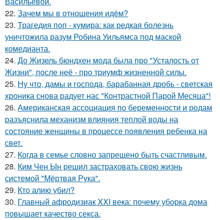
Васильевой.
22.
Зачем мы в отношения идём?
23.
Трагедия поп - кумира: как редкая болезнь
уничтожила разум Робина Уильямса под маской
комедианта.
24.
До Жизель бюндхен мода была про "Усталость от
Жизни", после неё - про триумф жизненной силы.
25.
Ну что, дамы и господа, барабанная дробь - светская
хроника снова радует нас "Контрастной Парой Месяца"!
26.
Американская ассоциация по беременности и родам
разъяснила механизм влияния теплой воды на
состояние женщины в процессе появления ребенка на
свет.
27.
Когда в семье словно запрещено быть счастливым.
28.
Ким Чен Ын решил застраховать свою жизнь
системой "Мёртвая Рука".
29.
Кто алию убил?
30.
Главный афродизиак XXI века: почему уборка дома
повышает качество секса.