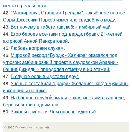
места в реальности.
42.
"Маскировка, Ставшая Трендом": как чёрное платье
Сары Джессики Паркер изменило свадебную моду.
43.
Вот почему в тибете так любят имбирный чай.
44.
Егор бероев все-таки подтвердил брак с 21-летней
актрисой Анной Панкратовой.
45.
Любовь вопреки слухам.
46.
Мировой рекорд "Бурдж - Халифа" оказался под
угрозой: амбициозный проект в саудовской Аравии -
башня Джидды - преодолел отметку в 80 этажей.
47.
В случае если вы устали вдруг.
48.
Учёные составили "График Желания": когда мужчины
и женщины на пике.
49.
На бледно-голубой эмали, какая мыслима в апреле,
березы ветви поднимали.
50.
Законы глупости. Чем опасны идиоты?
© 2026 Психология отношений