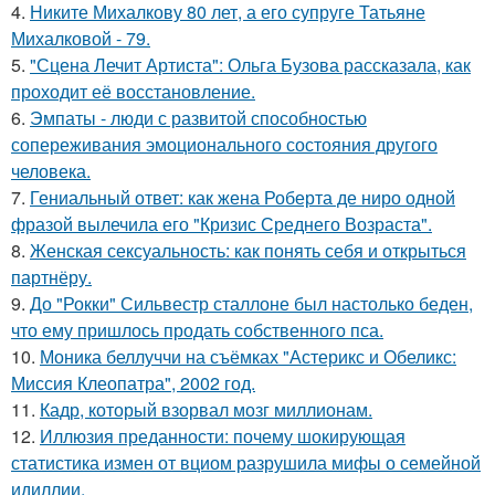
4.
Никите Михалкову 80 лет, а его супруге Татьяне
Михалковой - 79.
5.
"Сцена Лечит Артиста": Ольга Бузова рассказала, как
проходит её восстановление.
6.
Эмпаты - люди с развитой способностью
сопереживания эмоционального состояния другого
человека.
7.
Гениальный ответ: как жена Роберта де ниро одной
фразой вылечила его "Кризис Среднего Возраста".
8.
Женская сексуальность: как понять себя и открыться
партнёру.
9.
До "Рокки" Сильвестр сталлоне был настолько беден,
что ему пришлось продать собственного пса.
10.
Моника беллуччи на съёмках "Астерикс и Обеликс:
Миссия Клеопатра", 2002 год.
11.
Кадр, который взорвал мозг миллионам.
12.
Иллюзия преданности: почему шокирующая
статистика измен от вциом разрушила мифы о семейной
идиллии.