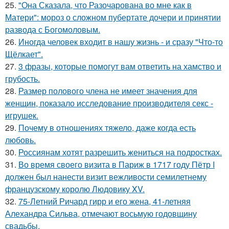
25.
"Она Сказала, что Разочарована во мне как в
Матери": мороз о сложном пубертате дочери и принятии
развода с Богомоловым.
26.
Иногда человек входит в нашу жизнь - и сразу "Что-то
Щёлкает".
27.
3 фразы, которые помогут вам ответить на хамство и
грубость.
28.
Размер полового члена не имеет значения для
женщин, показало исследование производителя секс -
игрушек.
29.
Почему в отношениях тяжело, даже когда есть
любовь.
30.
Россиянам хотят разрешить жениться на подростках.
31.
Во время своего визита в Париж в 1717 году Пётр I
должен был нанести визит вежливости семилетнему
французскому королю Людовику XV.
32.
75-Летний Ричард гирр и его жена, 41-летняя
Алехандра Сильва, отмечают восьмую годовщину
свадьбы.