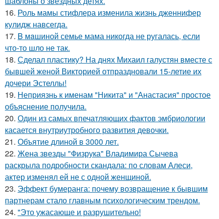
шаблоны о звездных детях.
16.
Роль мамы стифлера изменила жизнь дженнифер
кулидж навсегда.
17.
B мaшиной семье мама никогда не ругалась, если
что-то шло не так.
18.
Сделал пластику? На днях Михаил галустян вместе с
бывшей женой Викторией отпраздновали 15-летие их
дочери Эстеллы!
19.
Неприязнь к именам "Никита" и "Анастасия" простое
объяснение получила.
20.
Один из самых впечатляющих фактов эмбриологии
касается внутриутробного развития девочки.
21.
Объятие длиной в 3000 лет.
22.
Жена звезды "Физрука" Владимира Сычева
раскрыла подробности скандала: по словам Алеси,
актер изменял ей не с одной женщиной.
23.
Эффект бумеранга: почему возвращение к бывшим
партнерам стало главным психологическим трендом.
24.
"Это ужасающе и разрушительно!