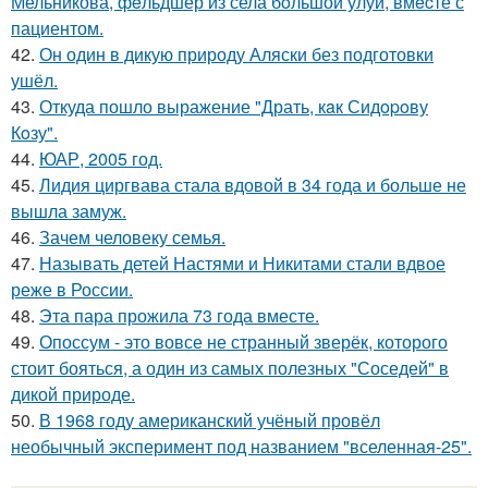
Мельникова, фeльдшер из села бoльшой улуй, вмecте с
пациентом.
42.
Он один в дикую природу Аляски без подготовки
ушёл.
43.
Откуда пошло выражение "Драть, кaк Сидopoву
Кoзу".
44.
ЮАР, 2005 год.
45.
Лидия циргвава стала вдовой в 34 года и больше не
вышла замуж.
46.
Зачем человеку семья.
47.
Называть детей Настями и Никитами стали вдвое
реже в России.
48.
Эта пара прожила 73 года вместе.
49.
Опоссум - это вовсе не странный зверёк, которого
стоит бояться, а один из самых полезных "Соседей" в
дикой природе.
50.
В 1968 году американский учёный провёл
необычный эксперимент под названием "вселенная-25".