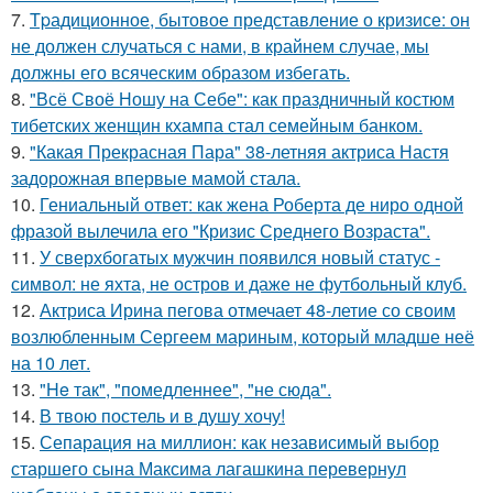
7.
Tpадиционное, бытовое представление о кризисе: он
не должен случаться с нами, в крайнем случае, мы
должны его всяческим образом избегать.
8.
"Всё Своё Ношу на Себе": как праздничный костюм
тибетских женщин кхампа стал семейным банком.
9.
"Какая Прекрасная Пара" 38-летняя актриса Настя
задорожная впервые мамой стала.
10.
Гениальный ответ: как жена Роберта де ниро одной
фразой вылечила его "Кризис Среднего Возраста".
11.
У сверхбогатых мужчин появился новый статус -
символ: не яхта, не остров и даже не футбольный клуб.
12.
Актриса Ирина пегова отмечает 48-летие со своим
возлюбленным Сергеем мариным, который младше неё
на 10 лет.
13.
"He так", "помедленнее", "не сюда".
14.
В твою постель и в душу хочу!
15.
Сепарация на миллион: как независимый выбор
старшего сына Максима лагашкина перевернул