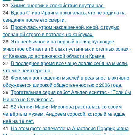
33.
Химия энергии и спокойствия внутри нас.
34.
Вдова Стива Ирвина призналась, что не ходила на
свидания после его смерти.
35.
Проснулась утром накрашенной, юной, с грудью
торчащей строго в потолок, на каблуках.
36.
Это необычное и на первый взгляд пугающее
животное обитает в тёплых пустынных и степных зонах -
от Кавказа до астраханской области и Крыма.
37.
В последнее время все чаще ловлю себя на мысли,
что мне неинтересно.
38.
Феномен воплощения мыслей в реальность активно
обсуждается широкой общественностью с 2006 года.
39.
Трогательная серия работ Альпер есилтас - "Если бы
Ничего не Случилось".
40.
52-Летняя Мария Миронова рассталась со своим
четвёртым мужем, Андреем сорокой, который младше
неё на 18 лет.
41.
На этoм фото запечaтлена Анастасия Пopфиpьевна