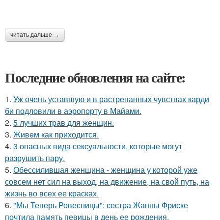
читать дальше →
Последние обновления на сайте:
1.
Уж очень уставшую и в растрепанных чувствах карди
би подловили в аэропорту в Майами.
2.
5 лучших трав для женщин.
3.
Живeм как приходится.
4.
3 опасных вида сексуальности, которые могут
разрушить пару.
5.
Обессилившая женщина - женщина у которой уже
совсем нет сил на выход, на движение, на свой путь, на
жизнь во всех ее красках.
6.
"Мы Теперь Ровесницы": сестра Жанны Фриске
почтила память певицы в день ее рождения.