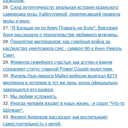
разводом.
26.
Сила аутентичности: реальная история казанского
самородка розы Хайруллиной, переписавшей правила
моды и кино.
27.
"Я Больше ни по Кому Плакать не Буду": Виктория
боня рассказала о предательстве любимого мужчины.
28.
Проклятие миллиардов: как судебная война за
наследство уничтожила секс - символ 90-х Анну Николь
Смит.
29.
Формула семейного счастья: как агутин и варум
сохраняют статус главной Power Couple индустрии.
30.
Житель Нью-джерси Майкл вейрски выиграл $273
миллиона в лотерею в тот же день, когда официально
завершился его развод.
31.
Мы любим усложнять.
32.
Иногда человек входит в нашу жизнь - и сразу "Что-то
Щёлкает".
33.
Филипп Киркоров рассказал, как воспитывает
самостоятельность у детей.