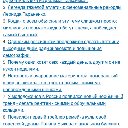
судьба мальчика из фильма "Максимка".
2.
Легенда тяжелой атлетики: феноменальные рекорды
Леонида Тараненко.
3.
Когда-то всем объясняли эту тему слишком просто:
миллионы сперматозоидов бегут к цели, а побеждает
самый быстрый.
4.
Одиноким россиянкам предложили сделать пятницу
выходным днём ради знакомств и повышения
демографии.
5.
Почему одни хотят секс каждый день, а другим он не
нужен неделями.
6.
Нежность и очарование материнства: померанский
шпиц восхитила сеть трогательным снимком с
новорожденными щенками.
7.
У молодожёнов в России появился новый необычный
тренд - делать рентген - снимки с обручальными
кольцами.
8.
Появился первый трейлер ремейка культовой
советской драмы Ролана Быкова о школьном буллинге