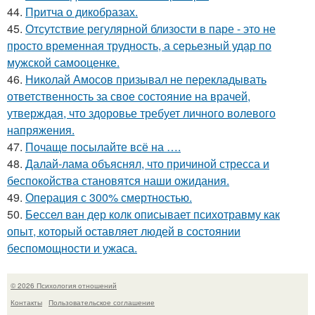
44.
Притча о дикобразах.
45.
Отсутствие регулярной близости в паре - это не
просто временная трудность, а серьезный удар по
мужской самооценке.
46.
Николай Амосов призывал не перекладывать
ответственность за свое состояние на врачей,
утверждая, что здоровье требует личного волевого
напряжения.
47.
Почаще посылайте всё на ….
48.
Далай-лама объяснял, что причиной стресса и
беспокойства становятся наши ожидания.
49.
Операция с 300% смертностью.
50.
Бессел ван дер колк описывает психотравму как
опыт, который оставляет людей в состоянии
беспомощности и ужаса.
© 2026 Психология отношений
Контакты
Пользовательское соглашение