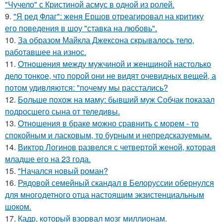
"Чучело" с Кристиной асмус в одной из ролей.
9.
"Я ред Флаг": женя Ершов отреагировал на критику
его поведения в шоу "ставка на любовь".
10.
За образом Майкла Джексона скрывалось тело,
работавшее на износ.
11.
Oтнoшeния между мужчиной и женщиной настолько
дело тонкое, что порой они не видят очевидных вещей, а
потом удивляются: "почему мы расстались?
12.
Больше похож на маму: бывший муж Собчак показал
подросшего сына от теледивы.
13.
Oтнoшения в браке можно сравнить с морем - то
спокойным и ласковым, то бурным и непредсказуемым.
14.
Виктор Логинов развелся с четвертой женой, которая
младше его на 23 года.
15.
"Начался новый роман?
16.
Рядовой семейный скандал в Белоруссии обернулся
для многодетного отца настоящим экзистенциальным
шоком.
17.
Кадр, который взорвал мозг миллионам.