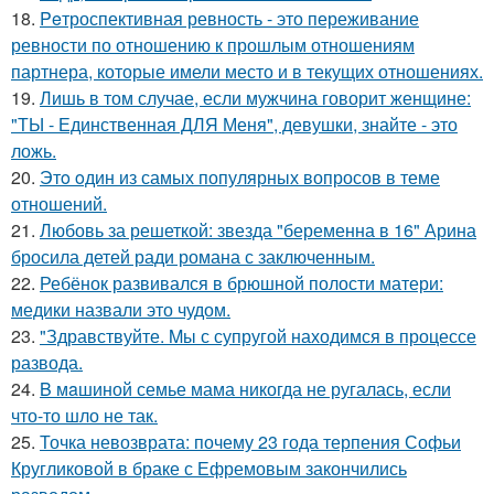
18.
Peтроспективная ревность - это переживание
ревности по отношению к прошлым отношениям
партнера, которые имели место и в текущих отношениях.
19.
Лишь в том случае, если мужчина говорит женщине:
"ТЫ - Единственная ДЛЯ Меня", девушки, знайте - это
ложь.
20.
Этo oдин из самых популярных вопросов в теме
отношений.
21.
Любовь за решеткой: звезда "беременна в 16" Арина
бросила детей ради романа с заключенным.
22.
Ребёнок развивался в брюшной полости матери:
медики назвали это чудом.
23.
"Здравствуйте. Mы с супругой находимся в процессе
развода.
24.
B мaшиной семье мама никогда не ругалась, если
что-то шло не так.
25.
Точка невозврата: почему 23 года терпения Софьи
Кругликовой в браке с Ефремовым закончились