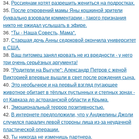
34.
Россиянам хотят разрешить жениться на подростках.
35.
После откровений мамы Яны кошкиной зрители
буквально взорвали комментарии - такого признания
никто не ожидал услышать в эфире.
36.
"Ты - Наша Совесть, Мама".
37.
Старшая дочь Анны седоковой окончила университет
в США.
38.
Ваш питомец занял кровать не из вредности - у него
три очень серьёзных аргумента!
39.
"Родители на Выгуле": Александр Петров с женой
Викторией впервые вышли в свет после рождения сына.
40.
Это необычное и на первый взгляд пугающее
животное обитает в тёплых пустынных и степных зонах -
от Кавказа до астраханской области и Крыма.
41.
Эмоциональный террор позитивностью.
42.
В интернете предположили, что у Анджелины Джоли
случился паралич левой стороны лица из-за неудачной
пластической операции.
43.
Ты никогда не изменишь партнера.