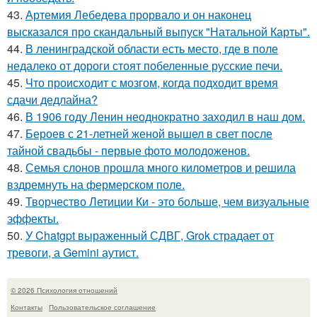
43.
Артемия Лебедева прорвало и он наконец
высказался про скандальный выпуск "Натальной Карты".
44.
В ленинградской области есть место, где в поле
недалеко от дороги стоят побеленные русские печи.
45.
Что происходит с мозгом, когда подходит время
сдачи дедлайна?
46.
В 1906 году Ленин неоднократно заходил в наш дом.
47.
Бероев с 21-летней женой вышел в свет после
тайной свадьбы - первые фото молодоженов.
48.
Семья слонов прошла много километров и решила
вздремнуть на фермерском поле.
49.
Творчество Летиции Ки - это больше, чем визуальные
эффекты.
50.
У Chatgpt выраженный СДВГ, Grok страдает от
тревоги, а Gemini аутист.
© 2026 Психология отношений
Контакты
Пользовательское соглашение