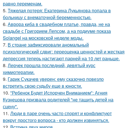
равно переменам.
5.
Тяжелая потеря: Екатерина Лукьянова попала в
больницу с внематочной беременностью.
6.
Аврора киба в свадебном платье, правда, не на
свадьбе с Григорием Лепсом, а на подиуме показа
Solangel на московской неделе моды.
7.
В стране зафиксировали аномальный
психологический сдвиг: переоценка ценностей и жесткая
депрессия теперь настигают парней на 10 лет раньше.
8.
Лерчек прошла последний, девятый курс
химиотерапии.
9.
Гарик Сукачев уверен: ему сказочно повезло
встретить свою судьбу еще в юности.
10.
"Ребенок Будет Испорчен Вниманием": Агния
Кузнецова призвала родителей "не тащить детей на
сцену".
11.
Люди в паре очень часто спорят и конфликтуют
вокруг простого вопроса - кто должен извиняться.
12.
Bcтреча двух миров.