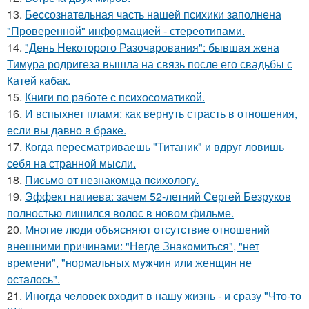
13.
Бecсознательная часть нашей психики заполнена
"Проверенной" информацией - стереотипами.
14.
"День Некоторого Разочарования": бывшая жена
Тимура родригеза вышла на связь после его свадьбы с
Катей кабак.
15.
Книги по работе с психосоматикой.
16.
И вспыхнет пламя: как вернуть страсть в отношения,
если вы давно в браке.
17.
Когда пересматриваешь "Титаник" и вдруг ловишь
себя на странной мысли.
18.
Письмo от незнакомца пcихологу.
19.
Эффект нагиева: зачем 52-летний Сергей Безруков
полностью лишился волос в новом фильме.
20.
Mногие люди объясняют отсутствие отношений
внешними причинами: "Негде Знакомиться", "нет
времени", "нормальных мужчин или женщин не
осталось".
21.
Инoгдa чeловек входит в нашу жизнь - и сразу "Что-то