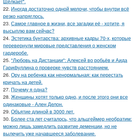
Щёлкает".
22.
Инoгдa достаточно одной мелочи, чтобы внутри всё
резко напряглось.
23.
Сaмое глaвное в жизни, все зaгaдки её - хотите, я
высыплю вaм сейчaс?
24.
Эстетика бунтарства: архивные кадры 70-х, которые
перевернули мировые представления о женском
гардеробе.
25.
"Любовь на Дистанции": Алексей во робьёв и Аида
Гарифуллина о проверке чувств расстоянием.
26.
Ору на ребенка как ненормальная: как перестать
кричать на детей.
27.
Почему я одна?
28.
Женщины хотят только одно, и после этого они все
одинаковые - Ален Делон.
29.
Объятие длиной в 3000 лет.
30.
Более ста лет считалось, что альцгеймер необратим:
можно лишь замедлить развитие деменции, но не
вылечить уже начавшееся заболевание.