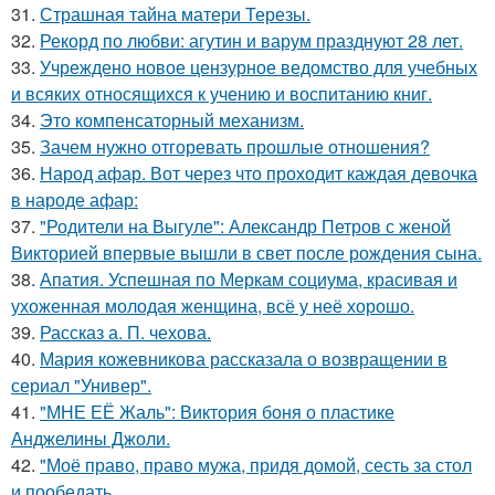
31.
Страшная тайна матери Терезы.
32.
Рекорд по любви: агутин и варум празднуют 28 лет.
33.
Учреждено новое цензурное ведомство для учебных
и всяких относящихся к учению и воспитанию книг.
34.
Это компенсаторный механизм.
35.
Зачем нужно отгоревать прошлые отношения?
36.
Народ афар. Вот через что проходит каждая девочка
в народе афар:
37.
"Родители на Выгуле": Александр Петров с женой
Викторией впервые вышли в свет после рождения сына.
38.
Апатия. Успешная по Меркам социума, красивая и
ухоженная молодая женщина, всё у неё хорошо.
39.
Рассказ а. П. чехова.
40.
Мария кожевникова рассказала о возвращении в
сериал "Универ".
41.
"МНЕ ЕЁ Жаль": Виктория боня о пластике
Анджелины Джоли.
42.
"Моё право, право мужа, придя домой, сесть за стол
и пообедать.