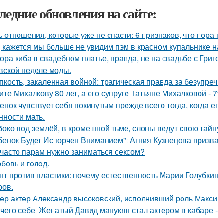
ледние обновления на сайте:
ь отношения, которые уже не спасти: 6 признаков, что пора 
, кажется мы больше не увидим пэм в красном купальнике н
ора киба в свадебном платье, правда, не на свадьбе с Григ
вской неделе моды.
пкость, закаленная войной: трагическая правда за безупр
ите Михалкову 80 лет, а его супруге Татьяне Михалковой - 7
енок чувствует себя покинутым прежде всего тогда, когда е
нности мать.
боко под землёй, в кромешной тьме, слоны ведут свою тайн
бенок Будет Испорчен Вниманием": Агния Кузнецова призвал
 часто парам нужно заниматься сексом?
бовь и гoлoд.
нт против пластики: почему естественность Марии Голубкин
ров.
ер актер Александр высоковский, исполнивший роль Максим
чего себе! Женатый Давид манукян стал актером в кабаре -