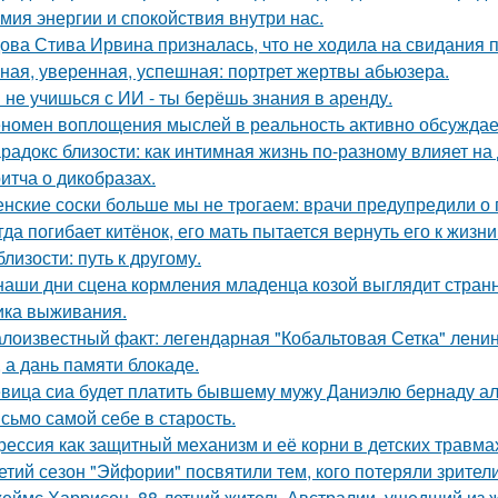
мия энергии и спокойствия внутри нас.
ова Стива Ирвина призналась, что не ходила на свидания п
ная, уверенная, успешная: портрет жертвы абьюзера.
 не учишься с ИИ - ты берёшь знания в аренду.
номен воплощения мыслей в реальность активно обсуждает
радокс близости: как интимная жизнь по-разному влияет на
итча о дикобразах.
нские соски больше мы не трогаем: врачи предупредили о 
гда погибает китёнок, его мать пытается вернуть его к жизни
близости: путь к другому.
наши дни сцена кормления младенца козой выглядит странн
ика выживания.
лоизвестный факт: легендарная "Кобальтовая Сетка" ленин
, а дань памяти блокаде.
вица сиа будет платить бывшему мужу Даниэлю бернаду а
сьмо самoй себе в старость.
рессия как защитный механизм и её корни в детских травма
етий сезон "Эйфории" посвятили тем, кого потеряли зрители
еймс Харрисон, 88-летний житель Австралии, ушедший из ж