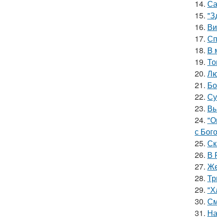
14.
Са
15.
"З
16.
Ви
17.
Сп
18.
B 
19.
То
20.
Лю
21.
Бо
22.
Су
23.
Вы
24.
"О
с Бог
25.
Ск
26.
В 
27.
Же
28.
Тр
29.
"Х
30.
См
31.
На