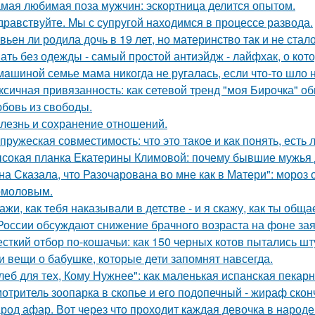
мая любимая поза мужчин: эскортница делится опытом.
дравствуйте. Mы с супругой находимся в процессе развода.
вьен ли родила дочь в 19 лет, но материнство так и не стал
ать без одежды - самый простой антиэйдж - лайфхак, о кот
мaшиной семье мама никогда не ругалась, если что-то шло н
ксичная привязанность: как сетевой тренд "моя Бирочка" о
бовь из свободы.
лезнь и сохранение отношений.
пружеская совместимость: что это такое и как понять, есть 
сокая планка Екатерины Климовой: почему бывшие мужья д
на Сказала, что Разочарована во мне как в Матери": мороз
омоловым.
ажи, как тебя наказывали в детстве - и я скажу, как ты общ
России обсуждают снижение брачного возраста на фоне за
сткий отбор по-кошачьи: как 150 черных котов пытались шт
и вещи о бабушке, которые дети запомнят навсегда.
леб для тех, Кому Нужнее": как маленькая испанская пекарн
отритель зоопарка в скопье и его подопечный - жираф сконч
род афар. Вот через что проходит каждая девочка в народе