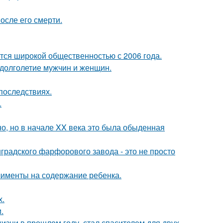
осле его смерти.
ся широкой общественностью с 2006 года.
 долголетие мужчин и женщин.
последствиях.
.
о, но в начале XX века это была обыденная
градского фарфорового завода - это не просто
лименты на содержание ребенка.
х.
.
изни в прошлом году, стал спасителем для двух