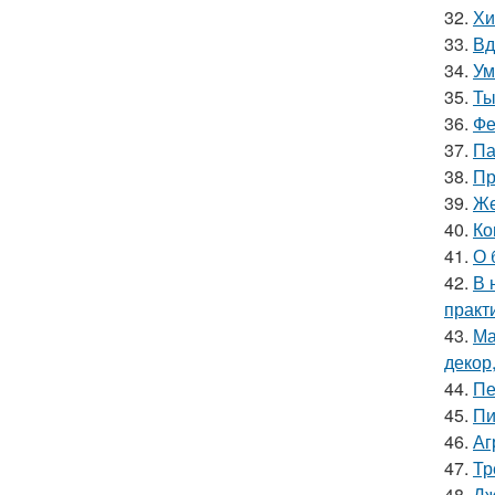
32.
Хи
33.
Вд
34.
Ум
35.
Ты
36.
Фе
37.
Па
38.
Пр
39.
Же
40.
Ко
41.
О 
42.
В 
практ
43.
Ма
декор
44.
Пе
45.
Пи
46.
Аг
47.
Тр
48.
Дж