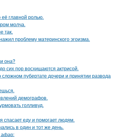
о её главной ролью.
ором молча.
е так.
бнажил проблему материнского эгоизма.
ли она?
о сих пор восхищаются актрисой.
 о сложном пубертате дочери и принятии развода
аешься.
явлений демографов.
урмовать голливуд.
я спасает еду и помогает людям.
ались в один и тот же день.
 афар: