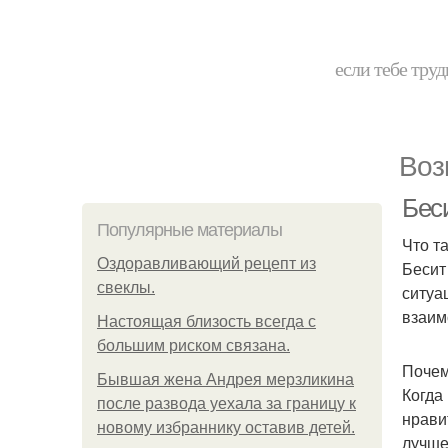
если тебе труд
Воз
Беси
Популярные материалы
Что т
Оздоравливающий рецепт из
Бесит
свеклы.
ситуа
взаим
Hacтоящая близость всегда с
большим риском связана.
Почем
Бывшая жена Андрея мерзликина
Когда
после развода уехала за границу к
нрави
новому избраннику оставив детей.
лучше