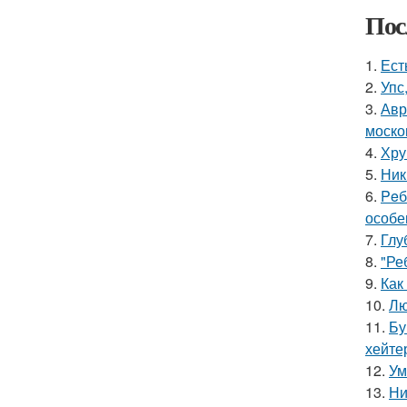
Пос
1.
Ест
2.
Упс
3.
Авр
моско
4.
Хру
5.
Ник
6.
Peб
особе
7.
Глу
8.
"Ре
9.
Как
10.
Лю
11.
Бу
хейте
12.
Ум
13.
Ни