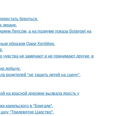
перестать бороться.
а экране.
орием Лепсом, а на подиуме показа Solangel на
ечным образом Одри Хепбёрн.
9.
го чувства не замечают и не принимают другие, в
ую добычу.
а родителей "не тащить детей на сцену".
ой на красной дорожке вызвала ярость у
а карельского в "Бригаде".
 шоу "Тридевятое Царство".