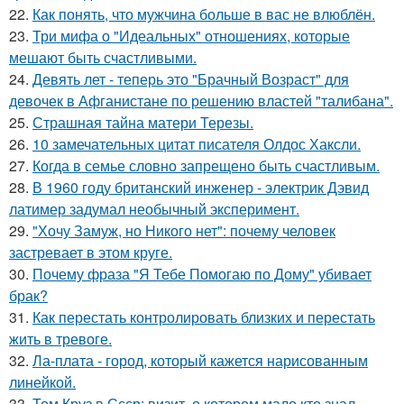
22.
Как понять, что мужчина больше в вас не влюблён.
23.
Три мифа о "Идеальных" отношениях, которые
мешают быть счастливыми.
24.
Девять лет - теперь это "Брачный Возраст" для
девочек в Афганистане по решению властей "талибана".
25.
Страшная тайна матери Терезы.
26.
10 замечательных цитат писателя Олдос Хаксли.
27.
Когда в семье словно запрещено быть счастливым.
28.
В 1960 году британский инженер - электрик Дэвид
латимер задумал необычный эксперимент.
29.
"Хочу Замуж, но Никого нет": почему человек
застревает в этом круге.
30.
Почему фраза "Я Тебе Помогаю по Дому" убивает
брак?
31.
Как перестать контролировать близких и перестать
жить в тревоге.
32.
Ла-плата - город, который кажется нарисованным
линейкой.
33.
Том Круз в Ссср: визит, о котором мало кто знал.