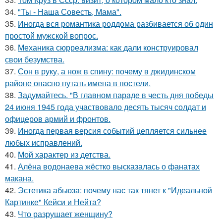
34.
"Ты - Наша Совесть, Мама".
35.
Иногда вся романтика роддома разбивается об один
простой мужской вопрос.
36.
Механика сюрреализма: как дали конструировал
свои безумства.
37.
Сон в руку, а нож в спину: почему в джидинском
районе опасно путать имена в постели.
38.
Задумайтесь. "В главном параде в честь дня победы
24 июня 1945 года участвовало десять тысяч солдат и
офицеров армий и фронтов.
39.
Иногда первая версия событий цепляется сильнее
любых исправлений.
40.
Мой характер из детства.
41.
Алёна водонаева жёстко высказалась о фанатах
макана.
42.
Эстетика абьюза: почему нас так тянет к "Идеальной
Картинке" Кейси и Нейта?
43.
Что разрушает женщину?