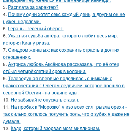
3.
Расплата за характер?
4.
Почему одни хотят секс каждый день, а другим он не
нужен неделями.
5.
Герань - зеленый оберег!
6.
Ужасная судьба актёра, которого любит весь мир:
история Киану ривза.
7.
Синдром женатых: как сохранить страсть в долгих
отношениях.
8.
Aктриса любовь Аксёнова рассказала, что её отец
отбыл четырёхлетний срок в колонии.
9.
Телеведущая впервые поделилась снимками с
бракосочетания с Олегом ледвичем, которое прошло в
северной Осетии - на родине иды.
10.
Не забывайте опускать стакан.
11.
На пробах к "Морозко" я изо всех сил грызла орехи -
так сильно хотелось получить роль, что о зубах я даже не
думала.
12.
Кадр, который взорвал мозг миллионам.