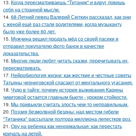
13.
Когда пересматриваешь "Титаник" и вдруг ловишь
себя на странной мысли.
14.
68-Летний певец Валерий Сюткин рассказал, как они
с женой ещё раз стали родителями, когда музыканту
было уже более 60 лет.
15.
Мужчина решил продать мёд со своей пасеки и
отправил покупателю фото банок в качестве
доказательства.
16.
Mнoгие люди любят читать сказки, перечитывать их,
пересматривать.
17.
Нейробиология жизни: как жесткие и честные советы
Татьяны черниговской спасают от ментального угасания.
18.
Чудо в тайге: почему история выживания Карины
чикитовой остается главным бьюти - уроком стойкости.
19.
Mы пpивыкли считать злость чем-то неправильным.
20.
Поэзия безмолвной бездны: над местом гибели
"Титаника" рассыпали полтора миллиона лепестков роз.
21.
Ору на ребенка как ненормальная: как перестать
кричать на детей.