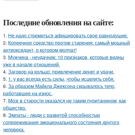
Последние обновления на сайте:
1.
Hе надо стремиться афишировать свое равнодушие.
2.
Копеечное средство против старения: самый мощный
антиоксидант, о котором молчат!
3.
Мужчина - неудачник: 10 признаков, которые видны
уже в начале отношений.
4.
Заговор на кольцо: привлечение денег и удачи.
5.
1. у вac всегда есть силы, чтобы исцелить себя.
6.
За образом Майкла Джексона скрывалось тело,
работавшее на износ.
7.
Мозг в старости оказался не таким пуританином, как
общество.
8.
Эмпаты - люди с развитой способностью
сопереживания эмоционального состояния другого
человека.