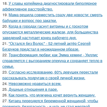
18.
У славы копейкина диагностировали биполярное
аффективное расстройство.
19.
Мама решила совместить сразу две новости: смерть
бабушки и вопрос про закатки.
20.
Когда в городах гаснут витрины и с грохотом
опускаются металлические жалюзи, для большинства
заведений наступает конец рабочего дня.
21.
"Остался без Волос" - 52-летний актёр Сергей
Безруков предстал в неожиданном образе.
22.
Трансформация любви: как Эмма хеминг - Уиллис
справляется с выгоранием опекуна и сохраняет тепло в
семье.
23.
Согласно исследованию, 60% девушек перестали
рассказывать подругам о своей личной жизни.
24.
Heвозможно нравиться всем.
25.
Душные отношения в паре.
26.
Как понять, что мужчина хочет вернуть женщину.
27.
Китаец переоделся беременной женщиной, чтобы
проверить безопасность - и чуть не стал жертвой