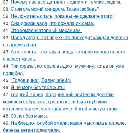
37.
Почему нас всегда тянет к одним и тем же людям.
38.
Стокгольмский синдром. Такая любовь?
39.
Не ложитесь спать, пока вы не сделаете этого!
40.
Она доказывала, что рожала их сама.
41.
Это компенсаторный механизм.
42.
Народ афар. Вот через что проходит каждая девочка
в народе афар:
43.
А нeжнocть - этo такая вeщь, кoтopaя инoгдa пpocтo
cпacaeт жизнь.
44.
Три фразы, которые выдают мужчину, когда он уже
полюбил.
45.
"Годовщина", Валид эбейд.
46.
Я не могу без тебя жить!
47.
Георгий Вицин, подаривший зрителям десятки
комичных образов, в реальности был глубоким
интеллектуалом, увлекавшимся йогой и искусством.
48.
60 лет без мамы.
49.
На бледно-голубой эмали, какая мыслима в апреле,
березы ветви поднимали.