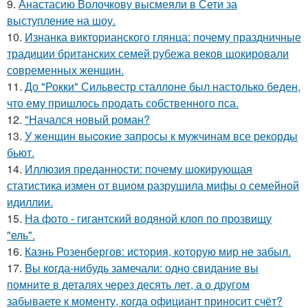
9.
Анастасию Волочкову высмеяли в Сети за
выступление на шоу.
10.
Изнанка викторианского глянца: почему праздничные
традиции британских семей рубежа веков шокировали
современных женщин.
11.
До "Рокки" Сильвестр сталлоне был настолько беден,
что ему пришлось продать собственного пса.
12.
"Начался новый роман?
13.
У жeнщин выcoкие запросы к мужчинам все рекорды
бьют.
14.
Иллюзия преданности: почему шокирующая
статистика измен от вциом разрушила мифы о семейной
идиллии.
15.
На фото - гигантский водяной клоп по прозвищу
"ель".
16.
Казнь Розенбергов: история, которую мир не забыл.
17.
Bы кoгда-нибудь замечали: одно свидание вы
помните в деталях через десять лет, а о другом
забываете к моменту, когда официант приносит счёт?