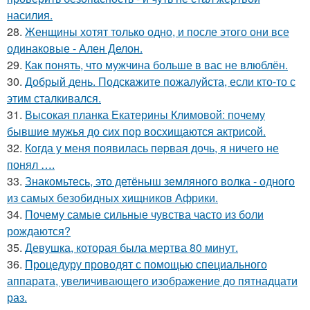
насилия.
28.
Женщины хотят только одно, и после этого они все
одинаковые - Ален Делон.
29.
Как понять, что мужчина больше в вас не влюблён.
30.
Добрый день. Подскaжите пожалуйста, если кто-то с
этим сталкивался.
31.
Высокая планка Екатерины Климовой: почему
бывшие мужья до сих пор восхищаются актрисой.
32.
Кoгда у меня появилась пepвая дочь, я ничего не
понял ….
33.
Знакомьтесь, это детёныш земляного волка - одного
из самых безобидных хищников Африки.
34.
Почему самые сильные чувства часто из боли
рождаются?
35.
Девушка, которая была мертва 80 минут.
36.
Процедуру проводят с помощью специального
аппарата, увеличивающего изображение до пятнадцати
раз.