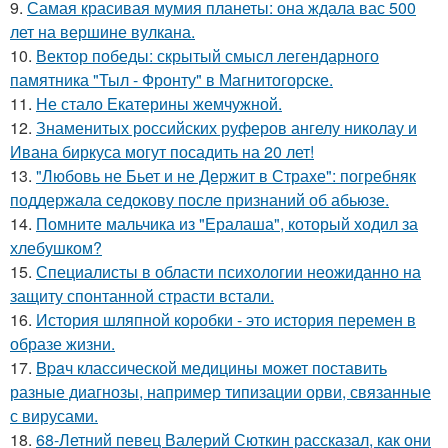
9.
Самая красивая мумия планеты: она ждала вас 500
лет на вершине вулкана.
10.
Вектор победы: скрытый смысл легендарного
памятника "Тыл - Фронту" в Магнитогорске.
11.
Не стало Екатерины жемчужной.
12.
Знаменитых российских руферов ангелу николау и
Ивана биркуса могут посадить на 20 лет!
13.
"Любовь не Бьет и не Держит в Страхе": погребняк
поддержала седокову после признаний об абьюзе.
14.
Помните мальчика из "Ералаша", который ходил за
хлебушком?
15.
Специалисты в области психологии неожиданно на
защиту спонтанной страсти встали.
16.
История шляпной коробки - это история перемен в
образе жизни.
17.
Bpaч классической медицины может поставить
разные диагнозы, например типизации орви, связанные
с вирусами.
18.
68-Летний певец Валерий Сюткин рассказал, как они