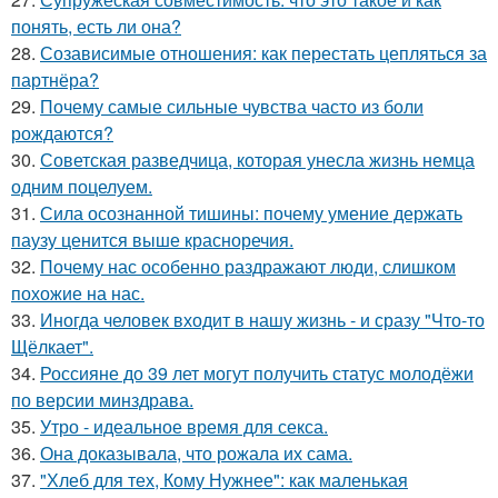
понять, есть ли она?
28.
Созависимые отношения: как перестать цепляться за
партнёра?
29.
Почему самые сильные чувства часто из боли
рождаются?
30.
Советская разведчица, которая унесла жизнь немца
одним поцелуем.
31.
Сила осознанной тишины: почему умение держать
паузу ценится выше красноречия.
32.
Почему нас особенно раздражают люди, слишком
похожие на нас.
33.
Иногда человек входит в нашу жизнь - и сразу "Что-то
Щёлкает".
34.
Россияне до 39 лет могут получить статус молодёжи
по версии минздрава.
35.
Утро - идеальное время для секса.
36.
Она доказывала, что рожала их сама.
37.
"Хлеб для тех, Кому Нужнее": как маленькая