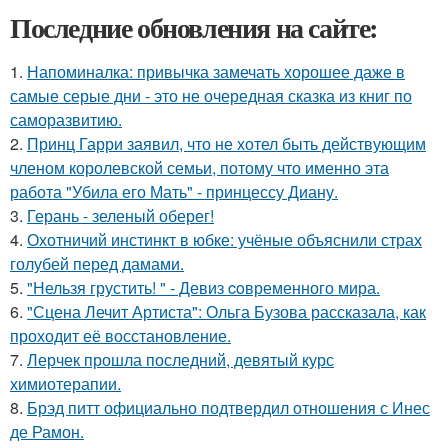
Последние обновления на сайте:
1.
Напоминалка: привычка замечать хорошее даже в
самые серые дни - это не очередная сказка из книг по
саморазвитию.
2.
Принц Гарри заявил, что не хотел быть действующим
членом королевской семьи, потому что именно эта
работа "Убила его Мать" - принцессу Диану.
3.
Герань - зеленый оберег!
4.
Охотничий инстинкт в юбке: учёные объяснили страх
голубей перед дамами.
5.
"Нельзя грустить! " - Девиз coвременного мира.
6.
"Сцена Лечит Артиста": Ольга Бузова рассказала, как
проходит её восстановление.
7.
Лерчек прошла последний, девятый курс
химиотерапии.
8.
Брэд питт официально подтвердил отношения с Инес
де Рамон.