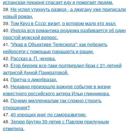
испанская пекарня спасает еду и помогает людям.
38.
Не успел утихнуть развод - а джигану уже приписали
новый роман.
39.
Том Круз в Ссср: визит, о котором мало кто знал.
40.
Иногда вся романтика роддома разбивается об один
простой мужской вопрос.
41.
"Икар в Объективе Телескопа": как победить
нейросети с помощью парашюта и рации.
42.
Рассказ а. П. чехова.
43.
Егор бероев все-таки подтвердил брак с 21-летней
актрисой Анной Панкратовой.
44.
Притча о дикобразах.
45.
Недавно произошло важное событие в жизни
известного российского актера Ильи глинникова.
46.
Почему миллениалам так сложно строить
отношения?
47.
40 хороших книг по саморазвитию.
48.
Зепюр брутян 30-летие с Павлом прилучным
отметила.