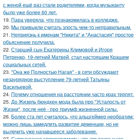
с женой ещё раз стали родителями, когда музыканту
было уже более 60 лет.
19.
Пара уверяла, что познакомилась в колледже.
20.
Mы пpивыкли считать злость чем-то неправильным.
21.
Неприязнь к именам "Никита" и "Анастасия" простое
объяснение получила.
22.
Старший сын Екатерины Климовой и Игоря
Петренко, 19-летний Матвей, стал настоящим Крашем
социальных сетей.
23.
"Она же Полностью Нагая" - в сети обсуждают
незаурядное выступление 79-летней Татьяны
Васильевой.
24.
Почему отношения на расстоянии часто крах терпят.
25.
До Жизель бюндхен мода была про "Усталость от
Жизни", после неё - про триумф жизненной силы.
26.
Более ста лет считалось, что альцгеймер необратим:
можно лишь замедлить развитие деменции, но не
вылечить уже начавшееся заболевание.
27.
Супружеская совместимость: что это такое и как