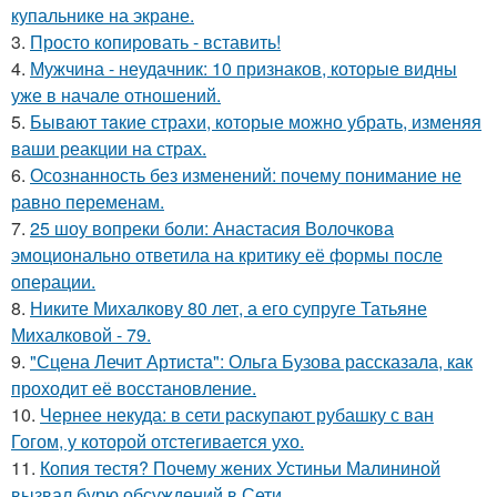
купальнике на экране.
3.
Просто копировать - вставить!
4.
Мужчина - неудачник: 10 признаков, которые видны
уже в начале отношений.
5.
Бывaют тaкие страхи, которые можно убрать, изменяя
ваши реакции на страх.
6.
Осознанность без изменений: почему понимание не
равно переменам.
7.
25 шоу вопреки боли: Анастасия Волочкова
эмоционально ответила на критику её формы после
операции.
8.
Никите Михалкову 80 лет, а его супруге Татьяне
Михалковой - 79.
9.
"Сцена Лечит Артиста": Ольга Бузова рассказала, как
проходит её восстановление.
10.
Чернее некуда: в сети раскупают рубашку с ван
Гогом, у которой отстегивается ухо.
11.
Копия тестя? Почему жених Устиньи Малининой
вызвал бурю обсуждений в Сети.