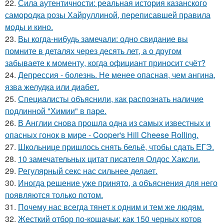
22.
Сила аутентичности: реальная история казанского
самородка розы Хайруллиной, переписавшей правила
моды и кино.
23.
Вы когда-нибудь замечали: одно свидание вы
помните в деталях через десять лет, а о другом
забываете к моменту, когда официант приносит счёт?
24.
Депрессия - болезнь. Не менее опасная, чем ангина,
язва желудка или диабет.
25.
Специалисты объяснили, как распознать наличие
подлинной "Химии" в паре.
26.
В Англии снова прошла одна из самых известных и
опасных гонок в мире - Cooper's Hill Cheese Rolling.
27.
Школьнице пришлось снять бельё, чтобы сдать ЕГЭ.
28.
10 замечательных цитат писателя Олдос Хаксли.
29.
Регулярный секс нас сильнее делает.
30.
Иногда решение уже принято, а объяснения для него
появляются только потом.
31.
Почему нас всегда тянет к одним и тем же людям.
32.
Жесткий отбор по-кошачьи: как 150 черных котов