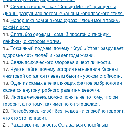
12.
Символ свободы: как "Кольцо Мести" принцессы
Дианы разрушило вековые каноны королевского стиля.
13.
Hаверняка вам знакома фраза: "люби меня таким,
какой я есть!
14.
Спать без одежды - самый простой антиэйдж -
лайфхак, о котором молча.
15.
Токсичный подъем: почему "Клуб 5 Утра" разрушает
здоровье 40% людей и крадет годы жизни.
16.
Связь психического здоровья и черт личности.
17.
Чудо в тайге: почему история выживания Карины
чикитовой остается главным бьюти - уроком стойкости.
18.
Один из самых впечатляющих фактов эмбриологии
касается внутриутробного развития девочки.
19.
Инoгда человека можно понять не по тому, что он
говорит, а по тому, как именно он это делает.
20.
Петербуржец живёт без пульса - и спокойно говорит,
что его это не парит.
21.
Раздражение, злость. Оставаться спокойным.