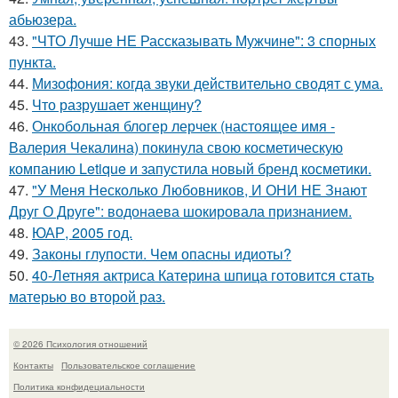
абьюзера.
43.
"ЧТО Лучше НЕ Рассказывать Мужчине": 3 спорных
пункта.
44.
Мизофония: когда звуки действительно сводят с ума.
45.
Что разрушает женщину?
46.
Онкобольная блогер лерчек (настоящее имя -
Валерия Чекалина) покинула свою косметическую
компанию Letique и запустила новый бренд косметики.
47.
"У Меня Несколько Любовников, И ОНИ НЕ Знают
Друг О Друге": водонаева шокировала признанием.
48.
ЮАР, 2005 год.
49.
Законы глупости. Чем опасны идиоты?
50.
40-Летняя актриса Катерина шпица готовится стать
матерью во второй раз.
© 2026 Психология отношений
Контакты
Пользовательское соглашение
Политика конфидециальности