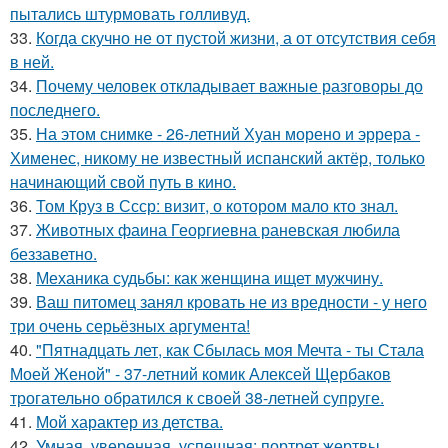
пытались штурмовать голливуд.
33.
Когда скучно не от пустой жизни, а от отсутствия себя
в ней.
34.
Почему человек откладывает важные разговоры до
последнего.
35.
На этом снимке - 26-летний Хуан морено и эррера -
Хименес, никому не известный испанский актёр, только
начинающий свой путь в кино.
36.
Том Круз в Ссср: визит, о котором мало кто знал.
37.
Животных фаина Георгиевна раневская любила
беззаветно.
38.
Механика судьбы: как женщина ищет мужчину.
39.
Ваш питомец занял кровать не из вредности - у него
три очень серьёзных аргумента!
40.
"Пятнадцать лет, как Сбылась моя Мечта - ты Стала
Моей Женой" - 37-летний комик Алексей Щербаков
трогательно обратился к своей 38-летней супруге.
41.
Мой характер из детства.
42.
Умная, уверенная, успешная: портрет жертвы