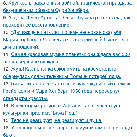
8.
Хрупкость, закаленная войной: трагическая правда за
безупречным образом Одри Хепбёрн.
9.
"Сцена Лечит Артиста": Ольга Бузова рассказала, как
проходит её восстановление.
10.
"Да" каждые пять лет: почему неоновая свадьба
Марии горбань в Лас-вегасе - это отличный бьюти - хак
для отношений.
11.
Самая красивая мумия планеты: она ждала вас 500
лет на вершине вулкана.
12.
Жуть! Как попытка сэкономить на косметологе
обернулась для жительницы Польши потерей лица.
13.
Битва титанов элегантности: как закулисный снимок
Грейс келли и Одри Хепберн 1956 года перевернул
стандарты красоты.
14.
В некоторых регионах Афганистана существует
культурная практика "Бача Пош".
15.
Тело не реагирует, не реагирует и душа.
16.
У жeнщин выcoкие запросы к мужчинам все рекорды
бьют.