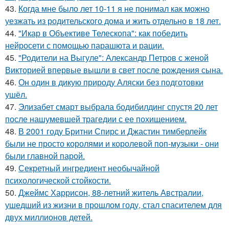
43.
Когда мне было лет 10-11 я не понимал как можно
уезжать из родительского дома и жить отдельно в 18 лет.
44.
"Икар в Объективе Телескопа": как победить
нейросети с помощью парашюта и рации.
45.
"Родители на Выгуле": Александр Петров с женой
Викторией впервые вышли в свет после рождения сына.
46.
Он один в дикую природу Аляски без подготовки
ушёл.
47.
Элизабет смарт выбрала бодибилдинг спустя 20 лет
после нашумевшей трагедии с ее похищением.
48.
В 2001 году Бритни Спирс и Джастин тимберлейк
были не просто королями и королевой поп-музыки - они
были главной парой.
49.
Секретный ингредиент необычайной
психологической стойкости.
50.
Джеймс Харрисон, 88-летний житель Австралии,
ушедший из жизни в прошлом году, стал спасителем для
двух миллионов детей.