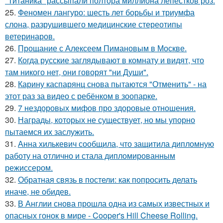
"Титаника" рассыпали полтора миллиона лепестков роз.
25.
Феномен лангуро: шесть лет борьбы и триумфа
слона, разрушившего медицинские стереотипы
ветеринаров.
26.
Прощание с Алексеем Пимановым в Москве.
27.
Когда русские заглядывают в комнату и видят, что
там никого нет, они говорят "ни Души".
28.
Карину каспарянц снова пытаются "Отменить" - на
этот раз за видео с ребёнком в зоопарке.
29.
7 нездоровых мифов про здоровые отношения.
30.
Награды, которых не существует, но мы упорно
пытаемся их заслужить.
31.
Анна хилькевич сообщила, что защитила дипломную
работу на отлично и стала дипломированным
режиссером.
32.
Обратная связь в постели: как попросить делать
иначе, не обидев.
33.
В Англии снова прошла одна из самых известных и
опасных гонок в мире - Cooper's Hill Cheese Rolling.