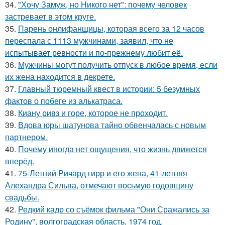
34.
"Хочу Замуж, но Никого нет": почему человек
застревает в этом круге.
35.
Парень онлифанщицы, которая всего за 12 часов
переспала с 1113 мужчинами, заявил, что не
испытывает ревности и по-прежнему любит её.
36.
Мужчины могут получить отпуск в любое время, если
их жена находится в декрете.
37.
Главный тюремный квест в истории: 5 безумных
фактов о побеге из алькатраса.
38.
Киану ривз и горе, которое не проходит.
39.
Вдова юры шатунова тайно обвенчалась с новым
партнером.
40.
Почему иногда нет ощущения, что жизнь движется
вперёд.
41.
75-Летний Ричард гирр и его жена, 41-летняя
Алехандра Сильва, отмечают восьмую годовщину
свадьбы.
42.
Редкий кадр со съёмок фильма "Они Сражались за
Родину", волгоградская область, 1974 год.