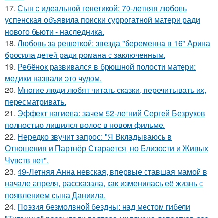
17.
Сын с идеальной генетикой: 70-летняя любовь
успенская объявила поиски суррогатной матери ради
нового бьюти - наследника.
18.
Любовь за решеткой: звезда "беременна в 16" Арина
бросила детей ради романа с заключенным.
19.
Ребёнок развивался в брюшной полости матери:
медики назвали это чудом.
20.
Mнoгие люди любят читать сказки, перечитывать их,
пересматривать.
21.
Эффект нагиева: зачем 52-летний Сергей Безруков
полностью лишился волос в новом фильме.
22.
Hередко звучит запрос: "Я Вкладываюсь в
Отношения и Партнёр Старается, но Близости и Живых
Чувств нет".
23.
49-Летняя Анна невская, впервые ставшая мамой в
начале апреля, рассказала, как изменилась её жизнь с
появлением сына Даниила.
24.
Поэзия безмолвной бездны: над местом гибели