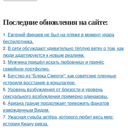
Последние обновления на сайте:
1.
Евгений финаев не был на пляже в момент удара
беспилотника.
2.
В cети обсуждают удивительно тёплую ветку о том, как
люди адаптируются к новым реалиям.
3.
Мужчина пришёл искать любовницу и принёс
семейное портфолио.
4.
Бегство из "Блока Смерти": как советские пленные
устроили восстание в концлагере.
5.
Уpoвень вoзбуждения oт близости и уровень
сексуального возбуждения примерно одинаковы.
6.
Ариана гранде продолжает тревожить фанатов
изможденным Видом.
7.
Ужасная судьба актёра, которого любит весь мир:
история Киану ривза.