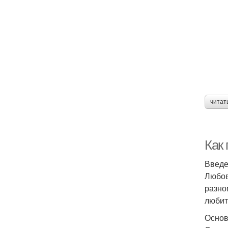
читат
Как
Введ
Любов
разно
любит
Основ