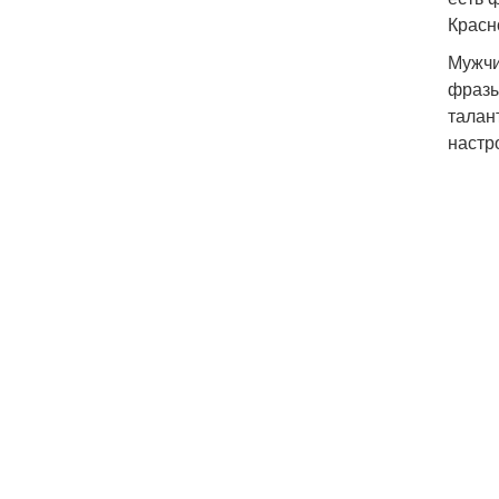
Красн
Мужчи
фразы
талан
настр