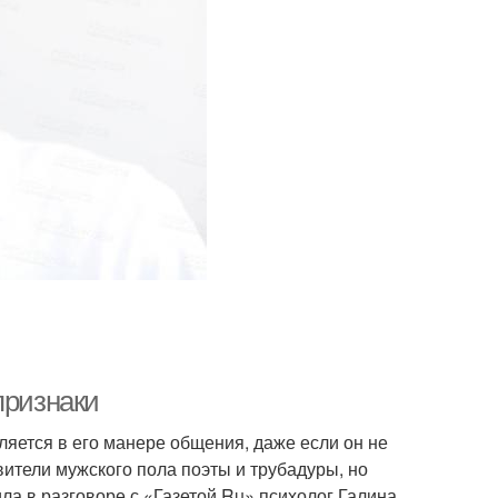
признаки
ляется в его манере общения, даже если он не
вители мужского пола поэты и трубадуры, но
ла в разговоре с «Газетой.Ru» психолог Галина