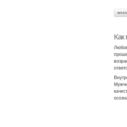
читат
Как
Любов
проше
возра
ответ
Внутр
Мужчи
качес
осозн