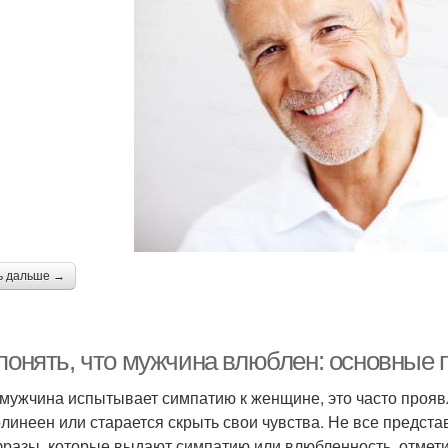
ь дальше →
 понять, что мужчина влюблен: основные 
 мужчина испытывает симпатию к женщине, это часто прояв
линеен или старается скрыть свои чувства. Не все предста
фразы, которые выдают симпатию или влюбленность, отмети