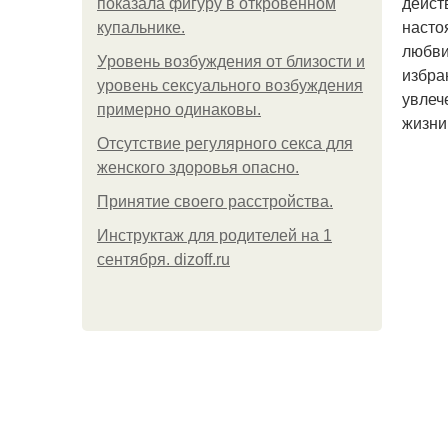
дейст
показала фигуру в откровенном
насто
купальнике.
любви
Уpoвень вoзбуждения oт близости и
избра
уровень сексуального возбуждения
увлеч
примерно одинаковы.
жизни.
Отсутствие регулярного секса для
женского здоровья опасно.
Принятие своего расстройства.
Инструктаж для родителей на 1
сентября. dizoff.ru