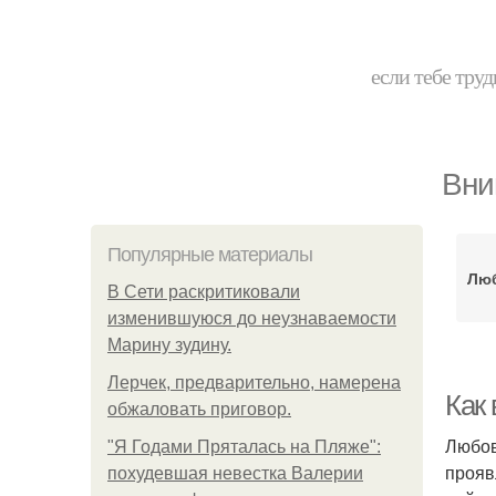
если тебе труд
Вни
Популярные материалы
Люб
В Сети раскритиковали
изменившуюся до неузнаваемости
Марину зудину.
Лерчек, предварительно, намерена
Как
обжаловать приговор.
Любов
"Я Годами Пряталась на Пляже":
прояв
похудевшая невестка Валерии