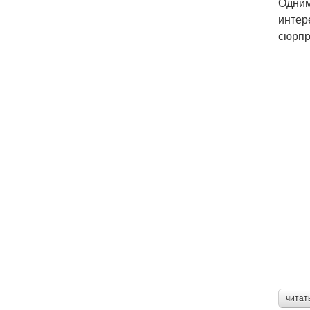
Одним
интер
сюрпр
читат