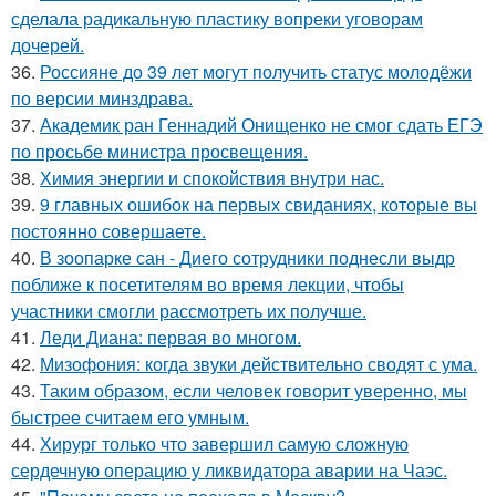
сделала радикальную пластику вопреки уговорам
дочерей.
36.
Россияне до 39 лет могут получить статус молодёжи
по версии минздрава.
37.
Академик ран Геннадий Онищенко не смог сдать ЕГЭ
по просьбе министра просвещения.
38.
Химия энергии и спокойствия внутри нас.
39.
9 главных ошибок на первых свиданиях, которые вы
постоянно совершаете.
40.
В зоопарке сан - Диего сотрудники поднесли выдр
поближе к посетителям во время лекции, чтобы
участники смогли рассмотреть их получше.
41.
Леди Диана: первая во многом.
42.
Мизофония: когда звуки действительно сводят с ума.
43.
Таким образом, если человек говорит уверенно, мы
быстрее считаем его умным.
44.
Хирург только что завершил самую сложную
сердечную операцию у ликвидатора аварии на Чаэс.