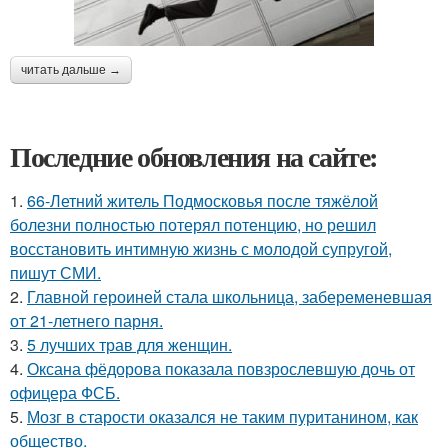
читать дальше →
Последние обновления на сайте:
1.
66-Летний житель Подмосковья после тяжёлой
болезни полностью потерял потенцию, но решил
восстановить интимную жизнь с молодой супругой,
пишут СМИ.
2.
Главной героиней стала школьница, забеременевшая
от 21-летнего парня.
3.
5 лучших трав для женщин.
4.
Оксана фёдорова показала повзрослевшую дочь от
офицера ФСБ.
5.
Мозг в старости оказался не таким пуританином, как
общество.