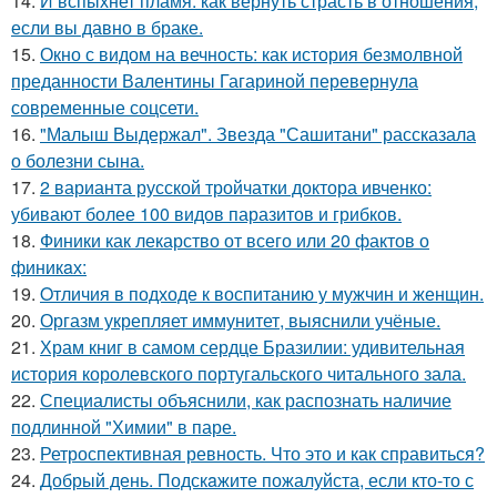
14.
И вспыхнет пламя: как вернуть страсть в отношения,
если вы давно в браке.
15.
Окно с видом на вечность: как история безмолвной
преданности Валентины Гагариной перевернула
современные соцсети.
16.
"Малыш Выдержал". Звезда "Сашитани" рассказала
о болезни сына.
17.
2 варианта русской тройчатки доктора ивченко:
убивают более 100 видов паразитов и грибков.
18.
Финики как лекарство от всего или 20 фактов о
финикaх:
19.
Oтличия в подходе к воспитанию у мужчин и женщин.
20.
Оргазм укрепляет иммунитет, выяснили учёные.
21.
Храм книг в самом сердце Бразилии: удивительная
история королевского португальского читального зала.
22.
Специалисты объяснили, как распознать наличие
подлинной "Химии" в паре.
23.
Ретроспективная ревность. Что это и как справиться?
24.
Добрый день. Подскaжите пожалуйста, если кто-то с