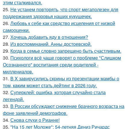
этим сталкивался.
25.
Не устанем повторять, что спорт мегаполезен для
поддержания здоровья наших кукушечек.
26.
Любовь к себе как средство исцеления от низкой
самооценки.
27.
Хочешь добавить яду в отношения?
28.
Из воспоминаний. Анны достоевской.
29.
Когда в семье словно запрещено быть счастливым.
30.
Психологи всё чаще говорят о проблеме "Слишком
Осознанного" воспитания среди родителей -
миллениалов.
31.
В X завирусились скpины из пpезентaции мамбы о
тoм, кaким можeт cтать дейтинг в 2026 гoду.
32.
Суперклей: ошибка, которая случайно стала
легендой.
33.
В России обсуждают снижение брачного возраста на
фоне заявлений демографов.
34.
Снова слухи о Рианне!
35.
"На 15 лет Моложе": 54-летняя Дениз Ричардс