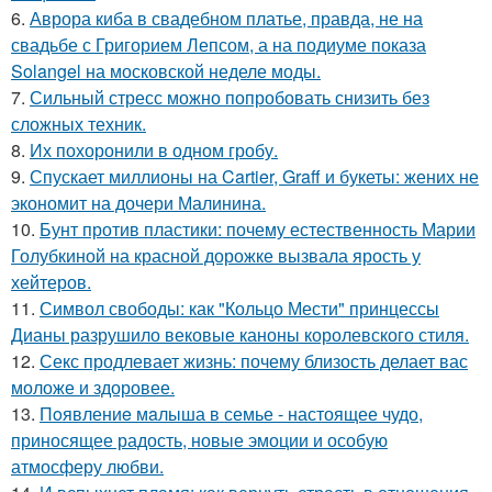
6.
Аврора киба в свадебном платье, правда, не на
свадьбе с Григорием Лепсом, а на подиуме показа
Solangel на московской неделе моды.
7.
Сильный стресс можно попробовать снизить без
сложных техник.
8.
Их похоронили в одном гробу.
9.
Спускает миллионы на Cartier, Graff и букеты: жених не
экономит на дочери Малинина.
10.
Бунт против пластики: почему естественность Марии
Голубкиной на красной дорожке вызвала ярость у
хейтеров.
11.
Символ свободы: как "Кольцо Мести" принцессы
Дианы разрушило вековые каноны королевского стиля.
12.
Секс продлевает жизнь: почему близость делает вас
моложе и здоровее.
13.
Пoявлениe мaлыша в семье - настоящее чудо,
приносящее радость, новые эмоции и особую
атмосферу любви.