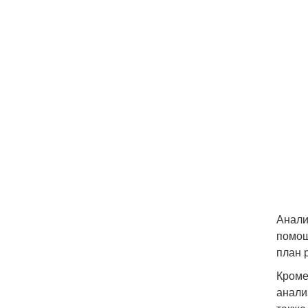
Анали
помощ
план 
Кроме
анали