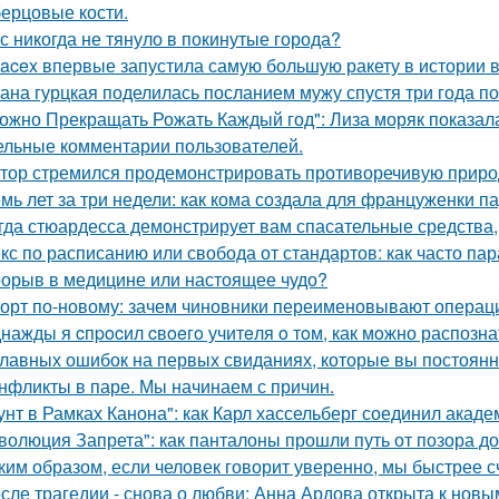
ерцовые кости.
с никогда не тянуло в покинутые города?
acex впервые запустила самую большую ракету в истории в
ана гурцкая поделилась посланием мужу спустя три года по
ожно Прекращать Рожать Каждый год": Лиза моряк показала 
ельные комментарии пользователей.
тор стремился продемонстрировать противоречивую приро
мь лет за три недели: как кома создала для француженки п
гда стюардесса демонстрирует вам спасательные средства,
кс по расписанию или свобода от стандартов: как часто па
орыв в медицине или настоящее чудо?
орт по-новому: зачем чиновники переименовывают операц
нажды я cпpocил cвoeгo учитeля o тoм, как мoжно распозна
главных ошибок на первых свиданиях, которые вы постоян
нфликты в паре. Мы начинаем с причин.
унт в Рамках Канона": как Карл хассельберг соединил акаде
волюция Запрета": как панталоны прошли путь от позора д
ким образом, если человек говорит уверенно, мы быстрее с
сле трагедии - снова о любви: Анна Ардова открыта к нов