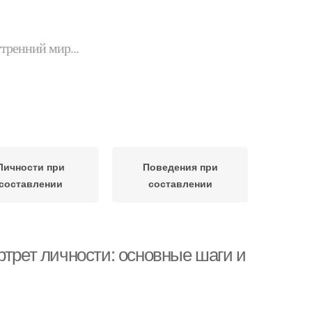
утренний мир...
Личности при
Поведения при
составлении
составлении
ртрет личности: основные шаги и