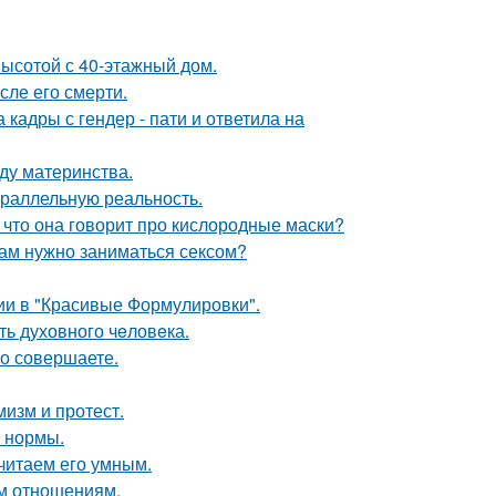
ысотой с 40-этажный дом.
сле его смерти.
кадры с гендер - пати и ответила на
ду материнства.
араллельную реальность.
 что она говорит про кислородные маски?
рам нужно заниматься сексом?
ии в "Красивые Формулировки".
ть духовного чeловeка.
но совершаете.
мизм и протест.
о нормы.
читаем его умным.
ым отношениям.