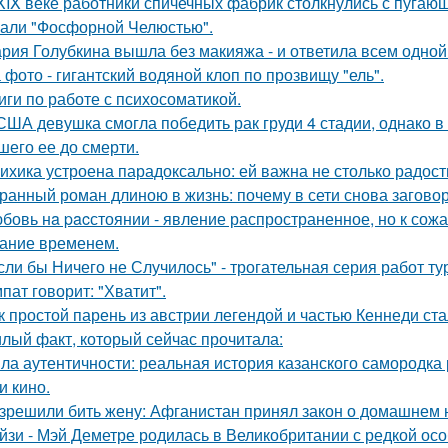
XIX веке работники спичечных фабрик столкнулись с пуга
али "Фосфорной Челюстью".
рия Голубкина вышла без макияжа - и ответила всем одной
 фото - гигантский водяной клоп по прозвищу "ель".
иги по работе с психосоматикой.
США девушка смогла победить рак груди 4 стадии, однако в 
шего ее до смерти.
ихика устроена парадоксально: ей важна не столько радость
ранный роман длиною в жизнь: почему в сети снова загов
бовь нa pacстоянии - явление распространенное, но к сож
ание временем.
сли бы Ничего не Случилось" - трогательная серия работ т
пат говорит: "Хватит".
к простой парень из австрии легендой и частью Кеннеди ста
лый факт, который сейчас прочитала:
ла аутентичности: реальная история казанского самородк
и кино.
зрешили бить жену: Афганистан принял закон о домашнем 
йзи - Мэй Деметре родилась в Великобритании с редкой ос