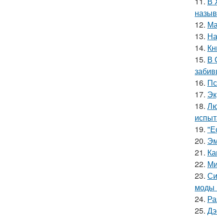
11.
В 
назыв
12.
Ма
13.
На
14.
Кн
15.
В 
забив
16.
Пс
17.
Эк
18.
Лю
испыт
19.
"Е
20.
Эм
21.
Ка
22.
Ми
23.
Си
моды 
24.
Ра
25.
Дэ