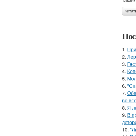
также
читат
Пос
1.
При
2.
Лер
3.
Гас
4.
Коп
5.
Мол
6.
"Сп
7.
Обе
во все
8.
Я л
9.
В п
детор
10.
"Л