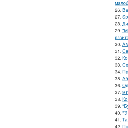
малоб
26.
Ва
27.
Sp
28.
Ди
29.
"М
язвит
30.
Ав
31.
Се
32.
Ко
33.
Се
34.
Пр
35.
Аб
36.
Од
37.
9 
38.
Ко
39.
"Б
40.
"Э
41.
Та
42.
По