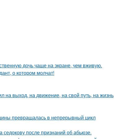
ственную дочь чаще на экране, чем вживую.
ант, о котором молчат!
 на выход, на движение, на свой путь, на жизнь
нщины превращалась в непрерывный цикл
а седокову после признаний об абьюзе.