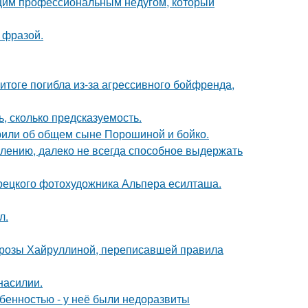
ющим профессиональным недугом, который
 фразой.
итоге погибла из-за агрессивного бойфренда,
, сколько предсказуемость.
орили об общем сыне Порошиной и бойко.
алению, далеко не всегда способное выдержать
урецкого фотохудожника Альпера есилташа.
л.
а розы Хайруллиной, переписавшей правила
насилии.
обенностью - у неё были недоразвиты