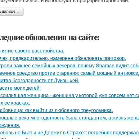
 изучение личности используют в профориентировании.
ь дальше →
ледние обновления на сайте:
нятие своего расстройства.
чек, предварительно, намерена обжаловать приговор.
троли важнее семейных вечеров: почему Shaman видит соб
еечное средство против старения: самый мощный антиоксид
итва благодарности от Луизы хей.
асите моих детей!
ссилившая женщина - женщина у которой уже совсем нет сил
х ее красках.
юбовница: как выйти из любовного треугольника.
рошлые века многодетность была стандартом, а жизнь же
ождения.
юбовь не Бьет и не Держит в Страхе": погребняк поддержал