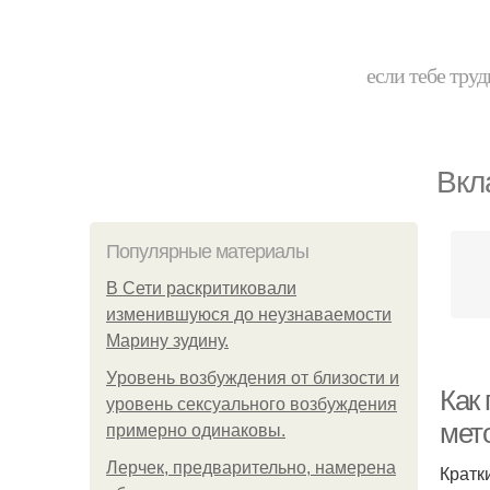
если тебе труд
Вкл
Популярные материалы
В Сети раскритиковали
изменившуюся до неузнаваемости
Марину зудину.
Уpoвень вoзбуждения oт близости и
Как
уровень сексуального возбуждения
мет
примерно одинаковы.
Лерчек, предварительно, намерена
Кратки