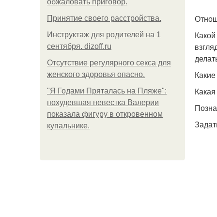
обжаловать приговор.
Отнош
Принятие своего расстройства.
Какой
Инструктаж для родителей на 1
взгля
сентября. dizoff.ru
делат
Отсутствие регулярного секса для
Какие
женского здоровья опасно.
Какая
"Я Годами Пряталась на Пляже":
похудевшая невестка Валерии
Позна
показала фигуру в откровенном
Задат
купальнике.