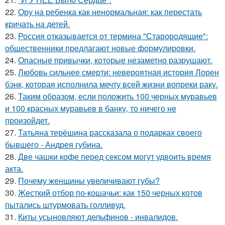
22.
Ору на ребенка как ненормальная: как перестать
кричать на детей.
23.
Россия отказывается от термина "Старородящие":
общественники предлагают новые формулировки.
24.
Опасные привычки, которые незаметно разрушают.
25.
Любовь сильнее смерти: невероятная история Лорен
бэнк, которая исполнила мечту всей жизни вопреки раку.
26.
Таким образом, если положить 100 черных муравьев
и 100 красных муравьев в банку, то ничего не
произойдет.
27.
Татьяна терёшина рассказала о подарках своего
бывшего - Андрея губина.
28.
Две чашки кофе перед сексом могут удвоить время
акта.
29.
Почему женщины увеличивают губы?
30.
Жесткий отбор по-кошачьи: как 150 черных котов
пытались штурмовать голливуд.
31.
Киты усыновляют дельфинов - инвалидов.