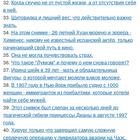
32.
Когда скучно не от пустой жизни, а от отсутствия себя
в ней.
33.
Щитовидка и лишний вес: что действительно важно
знать.
34.
На этом снимке - 26-летний Хуан морено и эррера -
Хименес, никому не известный испанский актёр, только
начинающий свой путь в кино.
35.
Она не могла почувствовать страх.
36.
Что такое "Лукизм" и почему о нем снова говорят?
37.
Ирина шейк в 39 лет - мать и обладательница
фигуры, о которой мечтают модели вдвое моложе.
38.
В 1907 году в Нью-йорк прибыло судно с 1000
женщин - иммигранток из прибалтики, которые хотели
найти себе мужей.
39.
Этот снимок был сделан за несколько дней до
трагической гибели принцессы Дианы в августе 1997
года.
40.
Хирург только что завершил самую сложную
сердечную операцию у ликвидатора аварии на Чаэс.