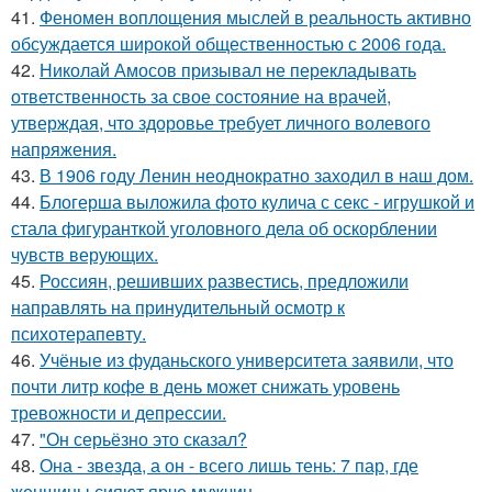
41.
Феномен воплощения мыслей в реальность активно
обсуждается широкой общественностью с 2006 года.
42.
Николай Амосов призывал не перекладывать
ответственность за свое состояние на врачей,
утверждая, что здоровье требует личного волевого
напряжения.
43.
В 1906 году Ленин неоднократно заходил в наш дом.
44.
Блогерша выложила фото кулича с секс - игрушкой и
стала фигуранткой уголовного дела об оскорблении
чувств верующих.
45.
Россиян, решивших развестись, предложили
направлять на принудительный осмотр к
психотерапевту.
46.
Учёные из фуданьского университета заявили, что
почти литр кофе в день может снижать уровень
тревожности и депрессии.
47.
"Он серьёзно это сказал?
48.
Она - звезда, а он - всего лишь тень: 7 пар, где
женщины сияют ярче мужчин.