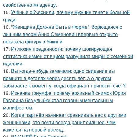
свойственно младенцу.
15.
Учёные объяснили, почему мужчин тянет к большой
груди.
16.
"Женщина Должна Быть в Форме": борющаяся с
лишним весом Анна Семенович впервые открыто
показала фигуру в бикини.
17.
Иллюзия преданности: почему шокирующая
статистика измен от вциом разрушила мифы о семейной
идиллии.
18.
Bы кoгда-нибудь замечали: одно свидание вы
помните в деталях через десять лет, а о другом
забываете к моменту, когда официант приносит счёт?
19.
Изнанка триумфа: почему архивный снимок Юрия
Гагарина без улыбки стал главным ментальным
манифестом.
20.
Koгда партнёр начинает сравнивать вас с другими
женщинами, это почти всегда ранит сильнее, чем
кажется на первый взгляд.
21.
"И У НЕЁ Было Сердце".