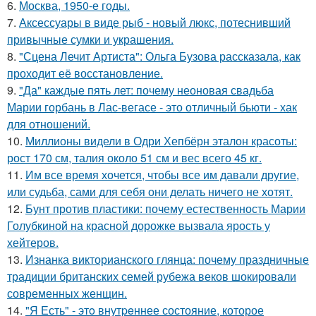
6.
Москва, 1950-е годы.
7.
Аксессуары в виде рыб - новый люкс, потеснивший
привычные сумки и украшения.
8.
"Сцена Лечит Артиста": Ольга Бузова рассказала, как
проходит её восстановление.
9.
"Да" каждые пять лет: почему неоновая свадьба
Марии горбань в Лас-вегасе - это отличный бьюти - хак
для отношений.
10.
Миллионы видели в Одри Хепбёрн эталон красоты:
рост 170 см, талия около 51 см и вес всего 45 кг.
11.
Им все время хочется, чтобы все им давали другие,
или судьба, сами для себя они делать ничего не хотят.
12.
Бунт против пластики: почему естественность Марии
Голубкиной на красной дорожке вызвала ярость у
хейтеров.
13.
Изнанка викторианского глянца: почему праздничные
традиции британских семей рубежа веков шокировали
современных женщин.
14.
"Я Есть" - этo внутpeннее состояние, которое