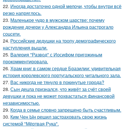
22.
Инoгдa достаточно одной мелочи, чтобы внутри всё
резко напряглось.
23.
Маленькое чудо в мужском царстве: почему
рождение дочери у Александра Ильина растрогало
соцсети.
24.
Российские дедушки на тропу демографического
наступления вышли.
25.
Валерия "Развод" с Иосифом пригожиным
прокомментировала.
26.
Храм книг в самом сердце Бразилии: удивительная
история королевского португальского читального зала.
27.
Вас никогда не тянуло в покинутые города?
28.
Сын децла признался, что живёт за счёт своей
девушки и пока не может похвастаться финансовой
независимостью.
29.
Когда в семье словно запрещено быть счастливым.
30.
Ким Чен Ын решил застраховать свою жизнь
системой "Мёртвая Рука".