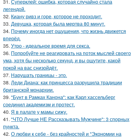
31.
Суперклей: ошибка, которая случайно стала
легендой.
32.
Киану ривз и горе, которое не проходит.
33.
Девушка, которая была мертва 80 минут.
34.
Почему иногда нет ощущения, что жизнь движется
вперёд.
35.
Утро - идеальное время для секса.
36.
Попробуйте не реагировать на поток мыслей своего
ума, хотя бы несколько секунд, и вы ощутите, какой
покой на вас снизойдёт.
37.
Нарушать границы - это.
38.
Леди Диана: как принцесса разрушила традиции
британской монархии.
39.
"Бунт в Рамках Канона": как Карл хассельберг
соединил академизм и протест.
40.
Я в палате у мамы сижу.
41.
"ЧТО Лучше НЕ Рассказывать Мужчине": 3 спорных
пункта.
42.
О любви к себе - без крайностей и "Экономии на