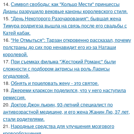
14.
Символ свободы: как "Кольцо Мести" принцессы
Дианы разрушило вековые каноны королевского стиля.
15.
"День Некоторого Разочарования": бывшая жена
Тимура родригеза вышла на связь после его свадьбы с
Катей кабак.
16.
"Не Отмыться": Тарзан откровенно рассказал, почему
полстраны до сих пор ненавидит его из-за Наташи
королевой.
17.
При съемках фильма "Жестокий Романс" были
сложности с подбором актрисы на роль Ларисы
огудаловой.
18.
Обнять и поцеловать жену - это святое.
19.
Джереми кларксон поделился, что у него наступила
ремиссия.
20.
Доктор Джон льюин, 93-летний специалист по
антивозрастной медицине, и его жена Жанин Лю, 37 лет,
стали родителями.
21.
Народные средства для улучшения мозгового
кровообращения.