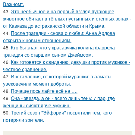
Важном".
43.
Это необычное и на первый взгляд пугающее
животное обитает в тёплых пустынных и степных зонах -
от Кавказа до астраханской области и Крыма.
44.
После трагедии - снова о любви: Анна Ардова
открыта к новым отношениям.
45.
Кто бы знал, что у красавчика колина фаррела
трагедия со старшим сыном Джеймсом.
46.
Как готовятся к свиданию: девушки против мужиков -
честное сравнение.
47.
Инсталляция, от которой мурашки: в алматы
увековечили момент доброты.
48.
Почаще посылайте всё на ….
49.
Она - звезда, а он - всего лишь тень: 7 пар, где
женщины сияют ярче мужчин.
50.
Третий сезон "Эйфории" посвятили тем, кого
потеряли зрители.