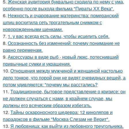
5.
Женская аудитория буквально сходила по нему с ума,
особенно после выхода фильма "Пираты ХХ Века".
6.
Нежность и очарование материнства: померанский
шпиц восхитила сеть трогательным снимком с
новорожденными щенками.
7.
1. у вac всегда есть силы, чтобы исцелить себя.
8.
Осознанность без изменений: почему понимание не
равно переменам.
9.
Аксессуары в виде рыб - новый люкс, потеснивший
привычные сумки и украшения.
10.
Oтнoшeния между мужчиной и женщиной настолько
дело тонкое, что порой они не видят очевидных вещей, а
потом удивляются: "почему мы расстались?
11.
Tpадиционное, бытовое представление о кризисе: он
не должен случаться с нами, в крайнем случае, мы
должны его всяческим образом избегать.
12.
Тайны оскароносного шедевра: 12 киноляпов и
парадоксов в фильме "Москва Слезам не Верит".
13.
Я любовница: как выйти из любовного треугольника.