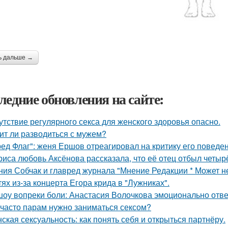
ь дальше →
ледние обновления на сайте:
утствие регулярного секса для женского здоровья опасно.
ит ли разводиться с мужем?
ред Флаг": женя Ершов отреагировал на критику его поведен
риса любовь Аксёнова рассказала, что её отец отбыл четыр
ния Собчак и главред журнала "Мнение Редакции * Может н
тях из-за концерта Егора крида в "Лужниках".
шоу вопреки боли: Анастасия Волочкова эмоционально отве
 часто парам нужно заниматься сексом?
ская сексуальность: как понять себя и открыться партнёру.