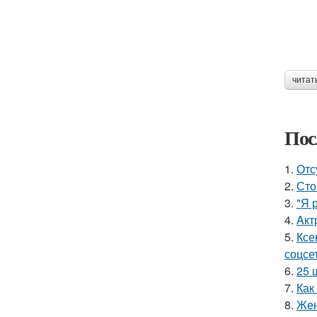
читат
Пос
1.
Отс
2.
Сто
3.
"Я 
4.
Aкт
5.
Ксе
соцсе
6.
25 
7.
Как
8.
Жен