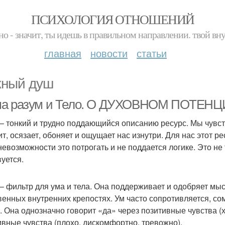
ПСИХОЛОГИЯ ОТНОШЕНИЙ
но - значит, ты идешь в правильном направлении. твой вн
главная
новости
статьи
ный душ
а разум и Тело. О ДУХОВНОМ ПОТЕН
– тонкий и трудно поддающийся описанию ресурс. Мы чувств
т, осязает, обоняет и ощущает нас изнутри. Для нас этот ре
 невозможности это потрогать и не поддается логике. Это не 
вуется.
– фильтр для ума и тела. Она поддерживает и одобряет мысл
венных внутренних крепостях. Ум часто сопротивляется, сом
. Она однозначно говорит «да» через позитивные чувства (
ивные чувства (плохо, дискомфортно, тревожно).