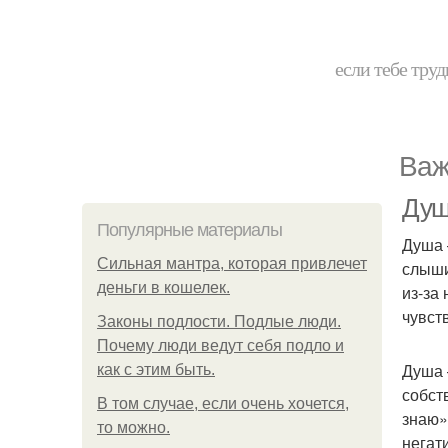
если тебе труд
Важ
Душ
Популярные материалы
Душа 
Сильная мантра, которая привлечет
слыши
деньги в кошелек.
из-за
чувст
Законы подлости. Подлые люди.
Почему люди ведут себя подло и
Душа 
как с этим быть.
собст
В том случае, если очень хочется,
знаю»
то можно.
негат