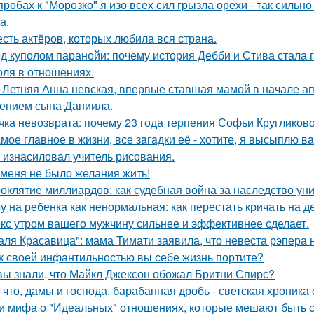
пробах к "Морозко" я изо всех сил грызла орехи - так сильно
а.
сть актёров, которых любила вся страна.
д куполом паранойи: почему история Дебби и Стива стала
оля в отношениях.
-Летняя Анна невская, впервые ставшая мамой в начале апр
ением сына Даниила.
чка невозврата: почему 23 года терпения Софьи Кругликов
мое глaвное в жизни, все зaгaдки её - хотите, я высыплю в
 изнасиловал учитель рисования.
 меня не было желания жить!
оклятие миллиардов: как судебная война за наследство уни
у на ребенка как ненормальная: как перестать кричать на де
кс утром вашего мужчину сильнее и эффективнее сделает.
аля Красавица": мама Тимати заявила, что невеста рэпера 
к своей инфантильностью вы себе жизнь портите?
вы знали, что Майкл Джексон обожал Бритни Спирс?
 что, дамы и господа, барабанная дробь - светская хроника
и мифа о "Идеальных" отношениях, которые мешают быть 