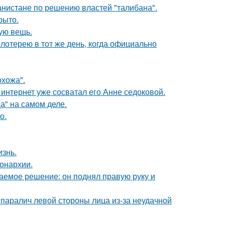
ганистане по решению властей "талибана".
рыто.
ую вещь.
отерею в тот же день, когда официально
хожа".
к интернет уже сосватал его Анне седоковой.
а" на самом деле.
о.
изнь.
онархии.
аемое решение: он поднял правую руку и
паралич левой стороны лица из-за неудачной