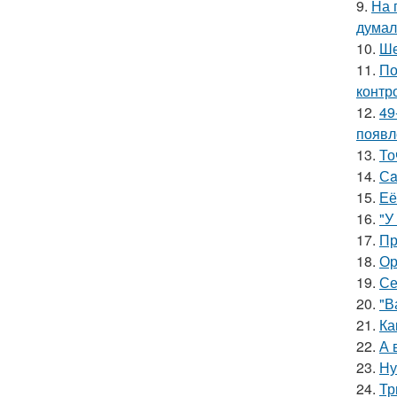
9.
На 
думал
10.
Ше
11.
По
контр
12.
49
появл
13.
То
14.
Сa
15.
Её
16.
"У
17.
Пр
18.
Ор
19.
Се
20.
"В
21.
Ка
22.
А 
23.
Ну
24.
Тр