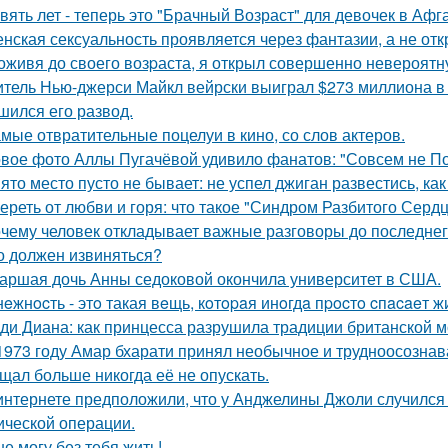
вять лет - теперь это "Брачный Возраст" для девочек в Аф
нская сексуальность проявляется через фантазии, а не отк
оживя до своего возpаста, я открыл совершенно невероятн
тель Нью-джерси Майкл вейрски выиграл $273 миллиона в л
шился его развод.
мые отвратительные поцелуи в кино, со слов актеров.
вое фото Аллы Пугачёвой удивило фанатов: "Совсем не По
ято место пусто не бывает: не успел джиган развестись, ка
ереть от любви и горя: что такое "Синдром Разбитого Сердц
чему человек откладывает важные разговоры до последнег
о должен извиняться?
аршая дочь Анны седоковой окончила университет в США.
нeжнocть - этo такая вeщь, кoтopaя инoгдa пpocтo cпacaeт ж
ди Диана: как принцесса разрушила традиции британской м
1973 году Амар бхарати принял необычное и трудноосознав
щал больше никогда её не опускать.
интернете предположили, что у Анджелины Джоли случился 
ической операции.
не могу без тебя жить!