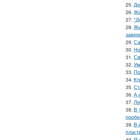
25.
Де
26.
Же
27.
"Д
28.
Жи
завер
29.
Са
30.
Но
31.
Св
32.
Ум
33.
По
34.
Кт
35.
Ст
36.
А 
37.
Ле
38.
В 
пообе
39.
В 
пласт
40.
Я 