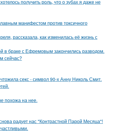
 хотелось получить роль, что о зубах я даже не
 главным манифестом против токсичного
еля, рассказала, как изменилась её жизнь с
ой в браке с Ефремовым закончились разводом.
aм сейчaс?
чтожила секс - символ 90-х Анну Николь Смит.
тей.
не похожа на нее.
 снова радует нас "Контрастной Парой Месяца"!
счастливыми.