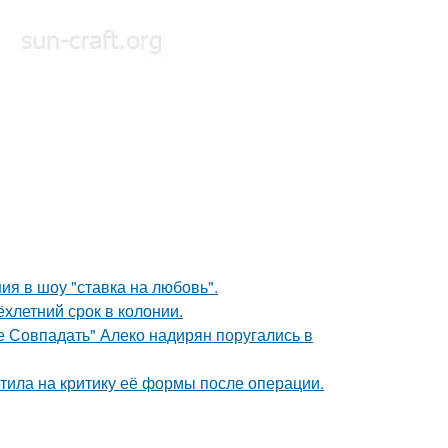
ия в шоу "ставка на любовь".
ёхлетний срок в колонии.
е Совпадать" Алеко надирян поругались в
тила на критику её формы после операции.