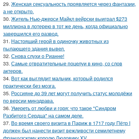
29.
Женская сексуальность проявляется через фантазии,
а не открыто.
30.
Житель Нью-джерси Майкл вейрски выиграл $273
миллиона в лотерею в тот же день, когда официально
завершился его развод.
31.
Настоящий герой в одиночку животных из
пылающего здания вывел.
32.
Снова слухи о Рианне!
33.
Самые отвратительные поцелуи в кино, со слов
актеров.
34.
Вот как выглядит мальчик, который родился
практически без мозга.
35.
Россияне до 39 лет могут получить статус молодёжи
по версии минздрава.
36.
Умереть от любви и горя: что такое "Синдром
Разбитого Сердца" на самом деле.
37.
Во время своего визита в Париж в 1717 году Пётр I
должен был нанести визит вежливости семилетнему
французскому королю Людовику XV.