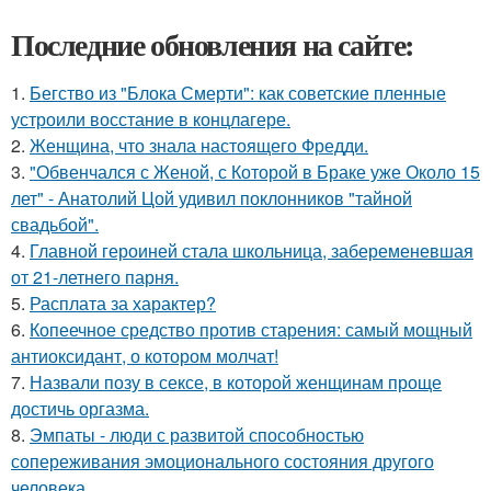
Последние обновления на сайте:
1.
Бегство из "Блока Смерти": как советские пленные
устроили восстание в концлагере.
2.
Женщина, что знала настоящего Фредди.
3.
"Обвенчался с Женой, с Которой в Браке уже Около 15
лет" - Анатолий Цой удивил поклонников "тайной
свадьбой".
4.
Главной героиней стала школьница, забеременевшая
от 21-летнего парня.
5.
Расплата за характер?
6.
Копеечное средство против старения: самый мощный
антиоксидант, о котором молчат!
7.
Назвали позу в сексе, в которой женщинам проще
достичь оргазма.
8.
Эмпаты - люди с развитой способностью
сопереживания эмоционального состояния другого
человека.