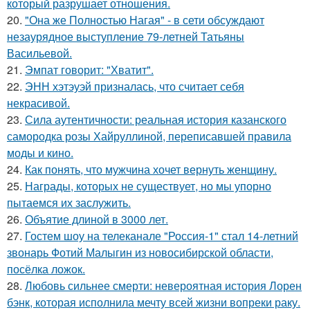
который разрушает отношения.
20.
"Она же Полностью Нагая" - в сети обсуждают
незаурядное выступление 79-летней Татьяны
Васильевой.
21.
Эмпат говорит: "Хватит".
22.
ЭНН хэтэуэй призналась, что считает себя
некрасивой.
23.
Сила аутентичности: реальная история казанского
самородка розы Хайруллиной, переписавшей правила
моды и кино.
24.
Как понять, что мужчина хочет вернуть женщину.
25.
Награды, которых не существует, но мы упорно
пытаемся их заслужить.
26.
Объятие длиной в 3000 лет.
27.
Гостем шоу на телеканале "Россия-1" стал 14-летний
звонарь Фотий Малыгин из новосибирской области,
посёлка ложок.
28.
Любовь сильнее смерти: невероятная история Лорен
бэнк, которая исполнила мечту всей жизни вопреки раку.