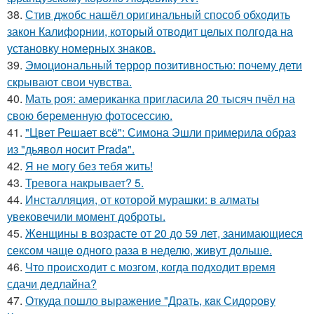
38.
Стив джобс нашёл оригинальный способ обходить
закон Калифорнии, который отводит целых полгода на
установку номерных знаков.
39.
Эмоциональный террор позитивностью: почему дети
скрывают свои чувства.
40.
Мать роя: американка пригласила 20 тысяч пчёл на
свою беременную фотосессию.
41.
"Цвет Решает всё": Симона Эшли примерила образ
из "дьявол носит Prada".
42.
Я не могу без тебя жить!
43.
Тревога накрывает? 5.
44.
Инсталляция, от которой мурашки: в алматы
увековечили момент доброты.
45.
Женщины в возрасте от 20 до 59 лет, занимающиеся
сексом чаще одного раза в неделю, живут дольше.
46.
Что происходит с мозгом, когда подходит время
сдачи дедлайна?
47.
Откуда пошло выражение "Драть, кaк Сидopoву