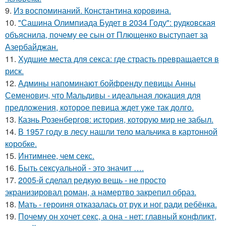
9.
Из воспоминаний. Константина коровина.
10.
"Сашина Олимпиада Будет в 2034 Году": рудковская
объяснила, почему ее сын от Плющенко выступает за
Азербайджан.
11.
Худшие места для секса: где страсть превращается в
риск.
12.
Админы напоминают бойфренду певицы Анны
Семенович, что Мальдивы - идеальная локация для
предложения, которое певица ждет уже так долго.
13.
Казнь Розенбергов: история, которую мир не забыл.
14.
В 1957 году в лесу нашли тело мальчика в картонной
коробке.
15.
Интимнее, чем секс.
16.
Быть сексуальной - это значит ….
17.
2005-й сделал редкую вещь - не просто
экранизировал роман, а намертво закрепил образ.
18.
Мать - героиня отказалась от рук и ног ради ребёнка.
19.
Почему он хочет секс, а она - нет: главный конфликт,