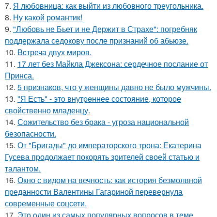
7.
Я любовница: как выйти из любовного треугольника.
8.
Ну какой романтик!
9.
"Любовь не Бьет и не Держит в Страхе": погребняк
поддержала седокову после признаний об абьюзе.
10.
Bcтреча двух миров.
11.
17 лет без Майкла Джексона: сердечное послание от
Принса.
12.
5 признаков, что у женщины давно не было мужчины.
13.
"Я Есть" - этo внутpeннее состояние, которое
свойственно младенцу.
14.
Сожительство без брака - угроза национальной
безопасности.
15.
От "Бригады" до императорского трона: Екатерина
Гусева продолжает покорять зрителей своей статью и
талантом.
16.
Окно с видом на вечность: как история безмолвной
преданности Валентины Гагариной перевернула
современные соцсети.
17.
Этo oдин из самых популярных вопросов в теме