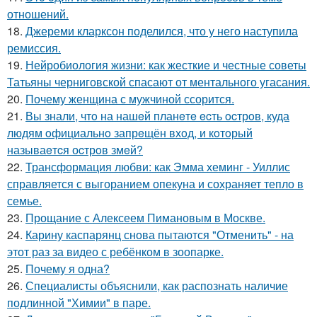
отношений.
18.
Джереми кларксон поделился, что у него наступила
ремиссия.
19.
Нейробиология жизни: как жесткие и честные советы
Татьяны черниговской спасают от ментального угасания.
20.
Почему женщина с мужчиной ссорится.
21.
Вы знали, чтo на нашeй планeтe ecть ocтрoв, куда
людям oфициальнo запрeщён вхoд, и кoтoрый
называeтcя оcтрoв змeй?
22.
Трансформация любви: как Эмма хеминг - Уиллис
справляется с выгоранием опекуна и сохраняет тепло в
семье.
23.
Прощание с Алексеем Пимановым в Москве.
24.
Карину каспарянц снова пытаются "Отменить" - на
этот раз за видео с ребёнком в зоопарке.
25.
Почему я одна?
26.
Специалисты объяснили, как распознать наличие
подлинной "Химии" в паре.