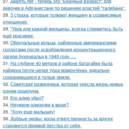
27.
Девять лет - теперь это "Брачный Возраст" для
девочек в Афганистане по решению властей "талибана".
28.
3 страха, которые толкают женщину в созависимые
отношения.
29.
"Урок для каждой женщины: всегда стремитесь быть
ещё красивее.
30.
Обручальные кольца, найденные американскими
солдатами после освобождения концентрационного
лагеря бухенвальд в 1945 году ….
31.
На глубине 40 метров в районе батагайки была
найдена почти целая туша мамонтёнка, идеально
сохранившаяся в толще земли.
32.
Советская разведчица, которая унесла жизнь немца
одним поцелуем.
33.
Кто алию убил?
34.
Неужели одиночки в моде?
35.
"Хочу еще малышку!
36.
Добрые оковы: когда ответственность за других
становится формой бегства от себя.