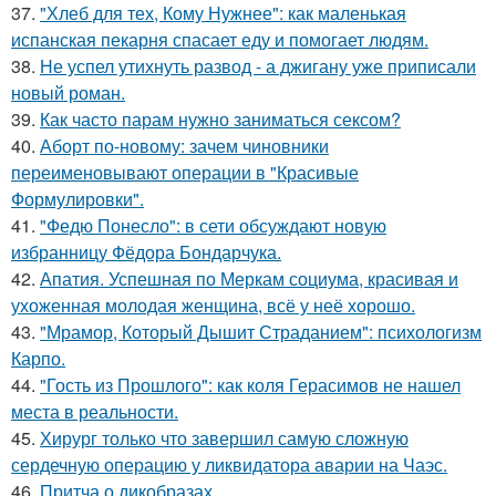
37.
"Хлеб для тех, Кому Нужнее": как маленькая
испанская пекарня спасает еду и помогает людям.
38.
Не успел утихнуть развод - а джигану уже приписали
новый роман.
39.
Как часто парам нужно заниматься сексом?
40.
Аборт по-новому: зачем чиновники
переименовывают операции в "Красивые
Формулировки".
41.
"Федю Понесло": в сети обсуждают новую
избранницу Фёдора Бондарчука.
42.
Апатия. Успешная по Меркам социума, красивая и
ухоженная молодая женщина, всё у неё хорошо.
43.
"Мрамор, Который Дышит Страданием": психологизм
Карпо.
44.
"Гость из Прошлого": как коля Герасимов не нашел
места в реальности.
45.
Хирург только что завершил самую сложную
сердечную операцию у ликвидатора аварии на Чаэс.
46.
Притча о дикобразах.