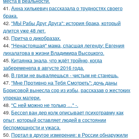
места в реальности.
41.
Анна хилькевич рассказала о трудностях своего
брака.
42.
"МЫ Рабы Друг Друга": история брака, который
длится уже 48 лет.
43.
Притча о дикобразах.
44.
"Ненастоящая" мама, спасшая легенду: Евгения
лихалатова в жизни Владимира Высоцкого.
45.
Китаянка знала, что ждёт тройню, когда
забеременела в августе 2016 года.
46.
В грязи не вываляешься - чистым не станешь.
47.
"Мне Противно на Тебя Смотреть": дочь даны
Борисовой вынесла сор из избы, рассказав о жестоких
упреках матери.
48.
"С ней можно не только …" -.
49.
Бессел ван дер колк описывает психотравму как
опыт, который оставляет людей в состоянии
беспомощности и ужаса.
50.
Портал в другое измерение: в России обнаружили