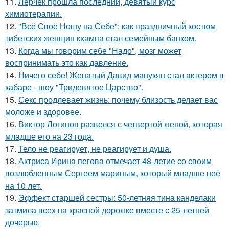
11.
Лерчек прошла последний, девятый курс
химиотерапии.
12.
"Всё Своё Ношу на Себе": как праздничный костюм
тибетских женщин кхампа стал семейным банком.
13.
Когда мы говорим себе "Надо", мозг может
воспринимать это как давление.
14.
Ничего себе! Женатый Давид манукян стал актером в
кабаре - шоу "Тридевятое Царство".
15.
Секс продлевает жизнь: почему близость делает вас
моложе и здоровее.
16.
Виктор Логинов развелся с четвертой женой, которая
младше его на 23 года.
17.
Тело не реагирует, не реагирует и душа.
18.
Актриса Ирина пегова отмечает 48-летие со своим
возлюбленным Сергеем мариным, который младше неё
на 10 лет.
19.
Эффект старшей сестры: 50-летняя тина канделаки
затмила всех на красной дорожке вместе с 25-летней
дочерью.