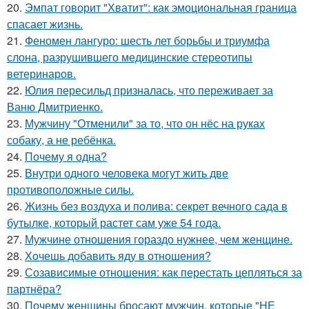
20.
Эмпат говорит "Хватит": как эмоциональная граница
спасает жизнь.
21.
Феномен лангуро: шесть лет борьбы и триумфа
слона, разрушившего медицинские стереотипы
ветеринаров.
22.
Юлия пересильд призналась, что переживает за
Ваню Дмитриенко.
23.
Мужчину "Отменили" за то, что он нёс на руках
собаку, а не ребёнка.
24.
Почему я одна?
25.
Внутри одного человека могут жить две
противоположные силы.
26.
Жизнь без воздуха и полива: секрет вечного сада в
бутылке, который растет сам уже 54 года.
27.
Мужчине отношения гораздо нужнее, чем женщине.
28.
Хочешь добавить яду в отношения?
29.
Созависимые отношения: как перестать цепляться за
партнёра?
30.
Почему женщины бросают мужчин, которые "НЕ