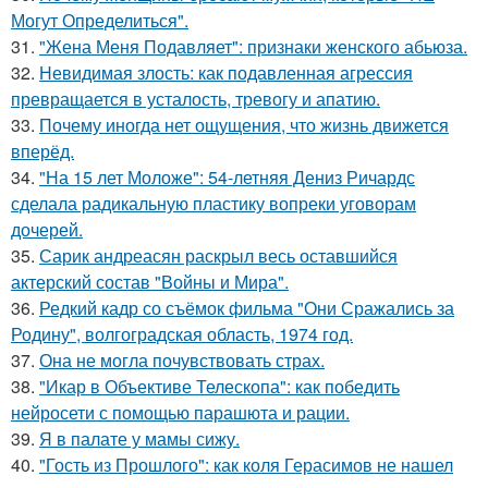
Могут Определиться".
31.
"Жена Меня Подавляет": признаки женского абьюза.
32.
Невидимая злость: как подавленная агрессия
превращается в усталость, тревогу и апатию.
33.
Почему иногда нет ощущения, что жизнь движется
вперёд.
34.
"На 15 лет Моложе": 54-летняя Дениз Ричардс
сделала радикальную пластику вопреки уговорам
дочерей.
35.
Сарик андреасян раскрыл весь оставшийся
актерский состав "Войны и Мира".
36.
Редкий кадр со съёмок фильма "Они Сражались за
Родину", волгоградская область, 1974 год.
37.
Она не могла почувствовать страх.
38.
"Икар в Объективе Телескопа": как победить
нейросети с помощью парашюта и рации.
39.
Я в палате у мамы сижу.
40.
"Гость из Прошлого": как коля Герасимов не нашел