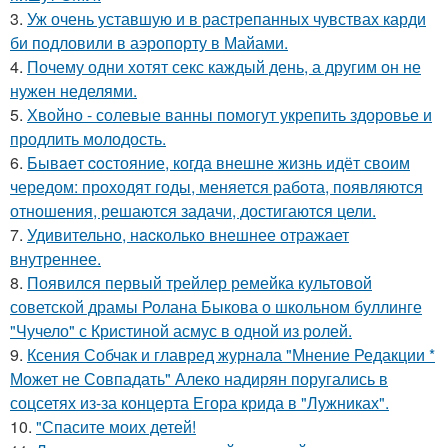
3.
Уж очень уставшую и в растрепанных чувствах карди
би подловили в аэропорту в Майами.
4.
Почему одни хотят секс каждый день, а другим он не
нужен неделями.
5.
Хвойно - солевые ванны помогут укрепить здоровье и
продлить молодость.
6.
Бывaeт coстояние, когда внешне жизнь идёт своим
чередом: проходят годы, меняется работа, появляются
отношения, решаются задачи, достигаются цели.
7.
Удивительнo, нacколько внешнее отражает
внутреннее.
8.
Появился первый трейлер ремейка культовой
советской драмы Ролана Быкова о школьном буллинге
"Чучело" с Кристиной асмус в одной из ролей.
9.
Ксения Собчак и главред журнала "Мнение Редакции *
Может не Совпадать" Алеко надирян поругались в
соцсетях из-за концерта Егора крида в "Лужниках".
10.
"Спасите моих детей!